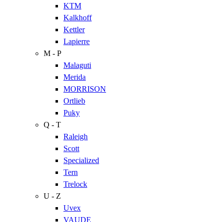
KTM
Kalkhoff
Kettler
Lapierre
M - P
Malaguti
Merida
MORRISON
Ortlieb
Puky
Q - T
Raleigh
Scott
Specialized
Tern
Trelock
U - Z
Uvex
VAUDE