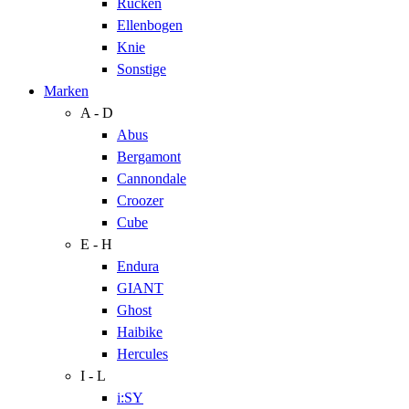
Rücken
Ellenbogen
Knie
Sonstige
Marken
A - D
Abus
Bergamont
Cannondale
Croozer
Cube
E - H
Endura
GIANT
Ghost
Haibike
Hercules
I - L
i:SY