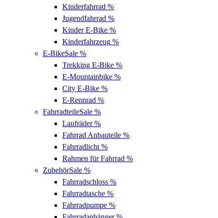
Kinderfahrrad
%
Jugendfahrrad
%
Kinder E-Bike
%
Kinderfahrzeug
%
E-Bike
Sale %
Trekking E-Bike
%
E-Mountainbike
%
City E-Bike
%
E-Rennrad
%
Fahrradteile
Sale %
Laufräder
%
Fahrrad Anbauteile
%
Fahrradlicht
%
Rahmen für Fahrrad
%
Zubehör
Sale %
Fahrradschloss
%
Fahrradtasche
%
Fahrradpumpe
%
Fahrradanhänger
%