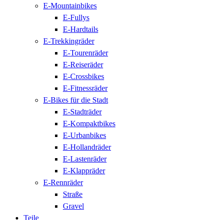
E-Mountainbikes
E-Fullys
E-Hardtails
E-Trekkingräder
E-Tourenräder
E-Reiseräder
E-Crossbikes
E-Fitnessräder
E-Bikes für die Stadt
E-Stadträder
E-Kompaktbikes
E-Urbanbikes
E-Hollandräder
E-Lastenräder
E-Klappräder
E-Rennräder
Straße
Gravel
Teile