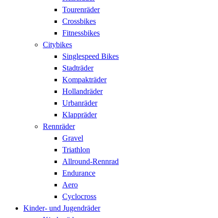
Tourenräder
Crossbikes
Fitnessbikes
Citybikes
Singlespeed Bikes
Stadträder
Kompakträder
Hollandräder
Urbanräder
Klappräder
Rennräder
Gravel
Triathlon
Allround-Rennrad
Endurance
Aero
Cyclocross
Kinder- und Jugendräder