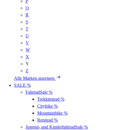
P
Q
R
S
T
U
V
W
X
Y
Z
Alle Marken anzeigen
SALE %
Fahrrad
Sale %
Trekkingrad
%
Citybike
%
Mountainbike
%
Rennrad
%
Jugend- und Kinderfahrrad
Sale %