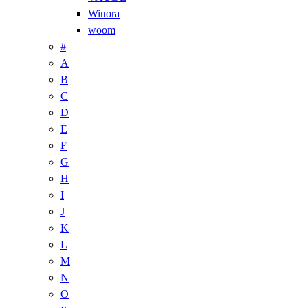
Winora
woom
#
A
B
C
D
E
F
G
H
I
J
K
L
M
N
O