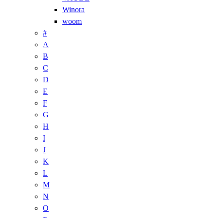
Winora
woom
#
A
B
C
D
E
F
G
H
I
J
K
L
M
N
O