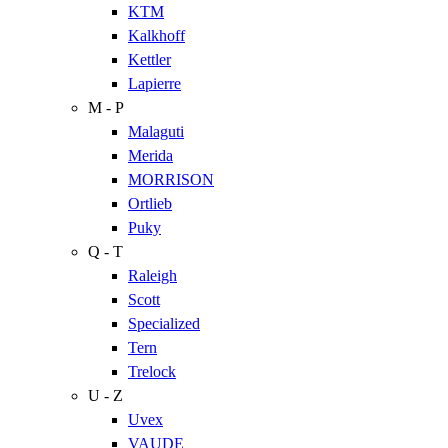
KTM
Kalkhoff
Kettler
Lapierre
M - P
Malaguti
Merida
MORRISON
Ortlieb
Puky
Q - T
Raleigh
Scott
Specialized
Tern
Trelock
U - Z
Uvex
VAUDE