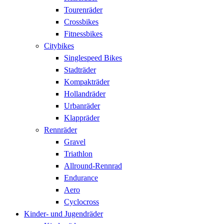
Tourenräder
Crossbikes
Fitnessbikes
Citybikes
Singlespeed Bikes
Stadträder
Kompakträder
Hollandräder
Urbanräder
Klappräder
Rennräder
Gravel
Triathlon
Allround-Rennrad
Endurance
Aero
Cyclocross
Kinder- und Jugendräder