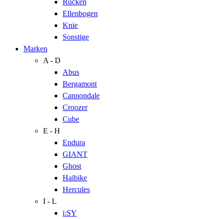
Rücken
Ellenbogen
Knie
Sonstige
Marken
A - D
Abus
Bergamont
Cannondale
Croozer
Cube
E - H
Endura
GIANT
Ghost
Haibike
Hercules
I - L
i:SY