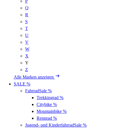
P
Q
R
S
T
U
V
W
X
Y
Z
Alle Marken anzeigen
SALE %
Fahrrad
Sale %
Trekkingrad
%
Citybike
%
Mountainbike
%
Rennrad
%
Jugend- und Kinderfahrrad
Sale %