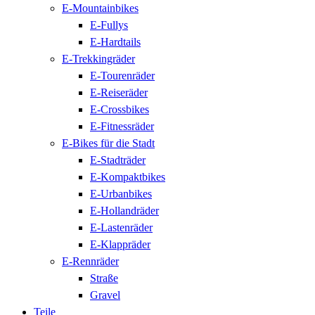
E-Mountainbikes
E-Fullys
E-Hardtails
E-Trekkingräder
E-Tourenräder
E-Reiseräder
E-Crossbikes
E-Fitnessräder
E-Bikes für die Stadt
E-Stadträder
E-Kompaktbikes
E-Urbanbikes
E-Hollandräder
E-Lastenräder
E-Klappräder
E-Rennräder
Straße
Gravel
Teile