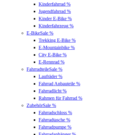
Kinderfahrrad
%
Jugendfahrrad
%
Kinder E-Bike
%
Kinderfahrzeug
%
E-Bike
Sale %
Trekking E-Bike
%
E-Mountainbike
%
City E-Bike
%
E-Rennrad
%
Fahrradteile
Sale %
Laufräder
%
Fahrrad Anbauteile
%
Fahrradlicht
%
Rahmen für Fahrrad
%
Zubehör
Sale %
Fahrradschloss
%
Fahrradtasche
%
Fahrradpumpe
%
Fahrradanhänger
%