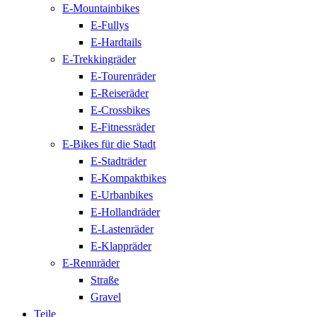
E-Mountainbikes
E-Fullys
E-Hardtails
E-Trekkingräder
E-Tourenräder
E-Reiseräder
E-Crossbikes
E-Fitnessräder
E-Bikes für die Stadt
E-Stadträder
E-Kompaktbikes
E-Urbanbikes
E-Hollandräder
E-Lastenräder
E-Klappräder
E-Rennräder
Straße
Gravel
Teile