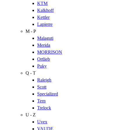
KTM
Kalkhoff
Kettler
Lapierre
M - P
Malaguti
Merida
MORRISON
Ortlieb
Puky
Q - T
Raleigh
Scott
Specialized
Tern
Trelock
U - Z
Uvex
VAUDE