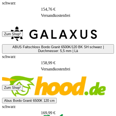
schwarz
154,76 €
Versandkostenfrei
DHL
Sonstige
Zum Shop¹
4 - 8 Tage
ABUS Faltschloss Bordo Granit 6500K/120 BK SH schwarz |
Durchmesser: 5,5 mm | Lä
schwarz
158,99 €
Versandkostenfrei
2 - 4 Tage
Zum Shop¹
Abus Bordo Granit 6500K 120 cm
schwarz
169,99 €