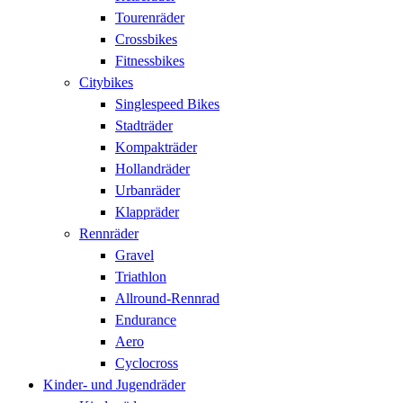
Tourenräder
Crossbikes
Fitnessbikes
Citybikes
Singlespeed Bikes
Stadträder
Kompakträder
Hollandräder
Urbanräder
Klappräder
Rennräder
Gravel
Triathlon
Allround-Rennrad
Endurance
Aero
Cyclocross
Kinder- und Jugendräder