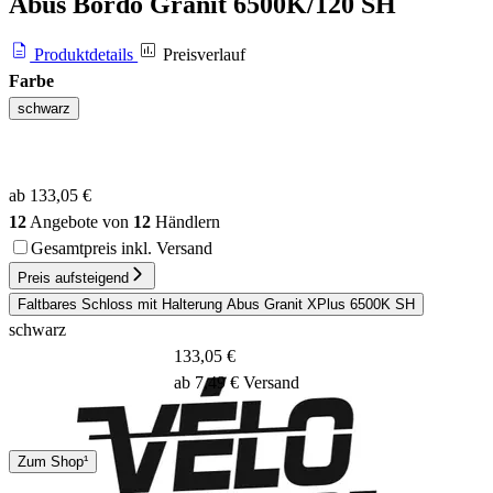
Abus Bordo Granit 6500K/120 SH
Produktdetails
Preisverlauf
Farbe
schwarz
ab 133,05 €
12
Angebote von
12
Händlern
Gesamtpreis inkl. Versand
Preis aufsteigend
Faltbares Schloss mit Halterung Abus Granit XPlus 6500K SH
schwarz
133,05 €
ab 7,49 € Versand
Hermes
Zum Shop¹
1 - 5 Tage