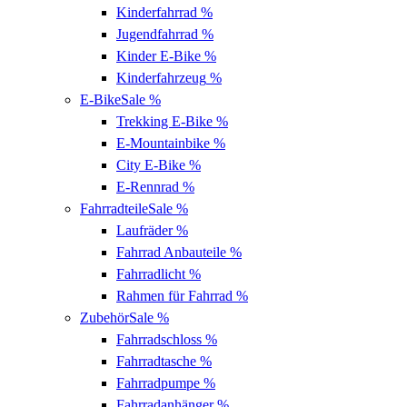
Kinderfahrrad
%
Jugendfahrrad
%
Kinder E-Bike
%
Kinderfahrzeug
%
E-Bike
Sale %
Trekking E-Bike
%
E-Mountainbike
%
City E-Bike
%
E-Rennrad
%
Fahrradteile
Sale %
Laufräder
%
Fahrrad Anbauteile
%
Fahrradlicht
%
Rahmen für Fahrrad
%
Zubehör
Sale %
Fahrradschloss
%
Fahrradtasche
%
Fahrradpumpe
%
Fahrradanhänger
%