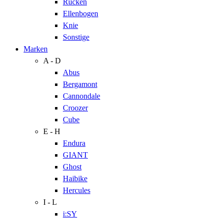
Rücken
Ellenbogen
Knie
Sonstige
Marken
A - D
Abus
Bergamont
Cannondale
Croozer
Cube
E - H
Endura
GIANT
Ghost
Haibike
Hercules
I - L
i:SY