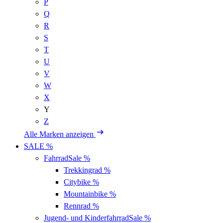
P
Q
R
S
T
U
V
W
X
Y
Z
Alle Marken anzeigen
SALE %
Fahrrad
Sale %
Trekkingrad
%
Citybike
%
Mountainbike
%
Rennrad
%
Jugend- und Kinderfahrrad
Sale %