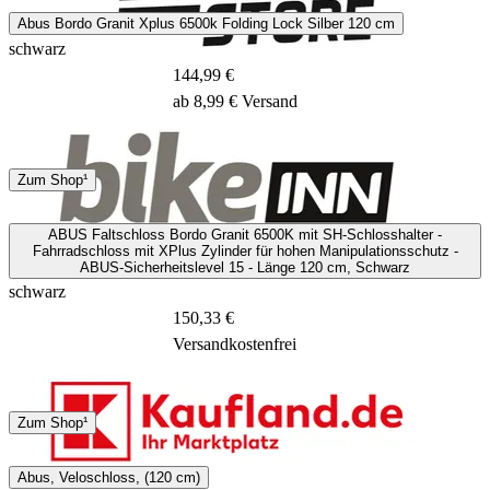
Abus Bordo Granit Xplus 6500k Folding Lock Silber 120 cm
schwarz
144,99 €
ab 8,99 € Versand
Hermes
Zum Shop¹
15 - 17 Tage
ABUS Faltschloss Bordo Granit 6500K mit SH-Schlosshalter -
Fahrradschloss mit XPlus Zylinder für hohen Manipulationsschutz -
ABUS-Sicherheitslevel 15 - Länge 120 cm, Schwarz
schwarz
150,33 €
Versandkostenfrei
DHL
Zum Shop¹
3 - 8 Tage
Abus, Veloschloss, (120 cm)