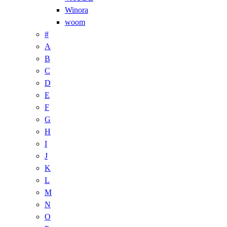
Winora
woom
#
A
B
C
D
E
F
G
H
I
J
K
L
M
N
O