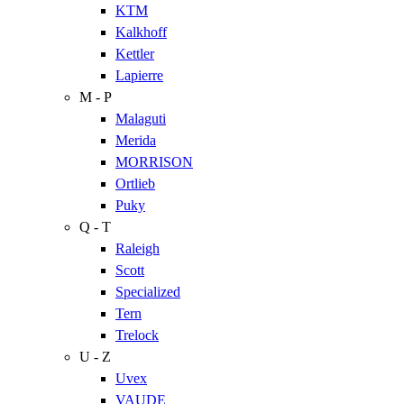
KTM
Kalkhoff
Kettler
Lapierre
M - P
Malaguti
Merida
MORRISON
Ortlieb
Puky
Q - T
Raleigh
Scott
Specialized
Tern
Trelock
U - Z
Uvex
VAUDE