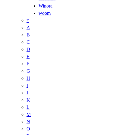
Winora
woom
#
A
B
C
D
E
F
G
H
I
J
K
L
M
N
O