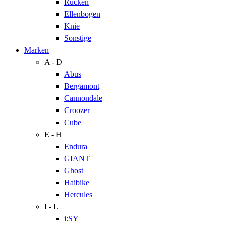
Rücken
Ellenbogen
Knie
Sonstige
Marken
A - D
Abus
Bergamont
Cannondale
Croozer
Cube
E - H
Endura
GIANT
Ghost
Haibike
Hercules
I - L
i:SY