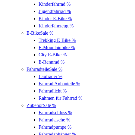
Kinderfahrrad
%
Jugendfahrrad
%
Kinder E-Bike
%
Kinderfahrzeug
%
E-Bike
Sale %
Trekking E-Bike
%
E-Mountainbike
%
City E-Bike
%
E-Rennrad
%
Fahrradteile
Sale %
Laufräder
%
Fahrrad Anbauteile
%
Fahrradlicht
%
Rahmen für Fahrrad
%
Zubehör
Sale %
Fahrradschloss
%
Fahrradtasche
%
Fahrradpumpe
%
Fahrradanhänger
%