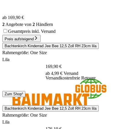
ab 169,90 €
2
Angebote von
2
Händlern
Gesamtpreis inkl. Versand
Preis aufsteigend
Bachtenkirch Kinderrad Jee Bee 12,5 Zoll RH 23cm lila
Rahmengröße: One Size
Lila
169,90 €
ab 4,99 € Versand
Versandkostenfreie Retoure
Spedition
Zum Shop¹
1 - 3 Tage
Bachtenkirch Kinderrad Jee Bee 12,5 Zoll RH 23cm lila
Rahmengröße: One Size
Lila
176,19 €