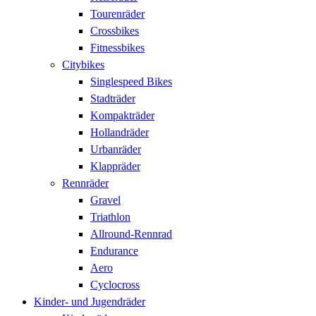
Tourenräder
Crossbikes
Fitnessbikes
Citybikes
Singlespeed Bikes
Stadträder
Kompakträder
Hollandräder
Urbanräder
Klappräder
Rennräder
Gravel
Triathlon
Allround-Rennrad
Endurance
Aero
Cyclocross
Kinder- und Jugendräder