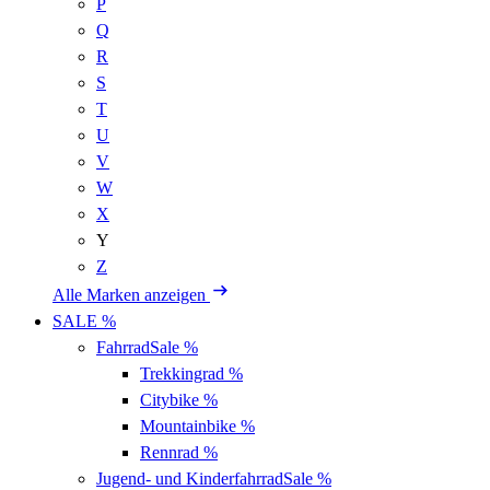
P
Q
R
S
T
U
V
W
X
Y
Z
Alle Marken anzeigen
SALE %
Fahrrad
Sale %
Trekkingrad
%
Citybike
%
Mountainbike
%
Rennrad
%
Jugend- und Kinderfahrrad
Sale %