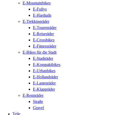
E-Mountainbikes
E-Fullys
E-Hardtails
E-Trekkingräder
E-Tourenräder
E-Reiseräder
E-Crossbikes
E-Fitnessräder
E-Bikes für die Stadt
E-Stadträder
E-Kompaktbikes
E-Urbanbikes
E-Hollandräder
E-Lastenräder
E-Klappräder
E-Rennräder
Straße
Gravel
Teile