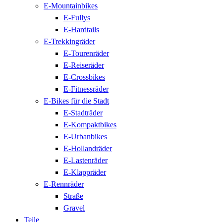
E-Mountainbikes
E-Fullys
E-Hardtails
E-Trekkingräder
E-Tourenräder
E-Reiseräder
E-Crossbikes
E-Fitnessräder
E-Bikes für die Stadt
E-Stadträder
E-Kompaktbikes
E-Urbanbikes
E-Hollandräder
E-Lastenräder
E-Klappräder
E-Rennräder
Straße
Gravel
Teile