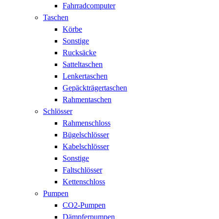
Fahrradcomputer
Taschen
Körbe
Sonstige
Rucksäcke
Satteltaschen
Lenkertaschen
Gepäckträgertaschen
Rahmentaschen
Schlösser
Rahmenschloss
Bügelschlösser
Kabelschlösser
Sonstige
Faltschlösser
Kettenschloss
Pumpen
CO2-Pumpen
Dämpferpumpen