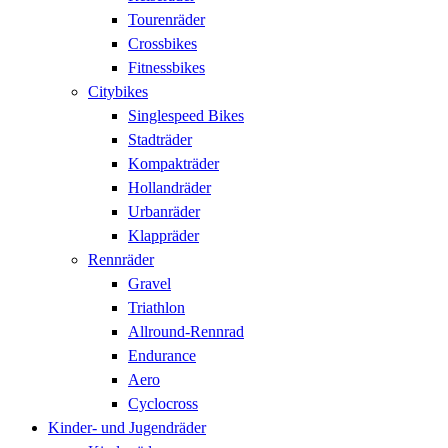
Tourenräder
Crossbikes
Fitnessbikes
Citybikes
Singlespeed Bikes
Stadträder
Kompakträder
Hollandräder
Urbanräder
Klappräder
Rennräder
Gravel
Triathlon
Allround-Rennrad
Endurance
Aero
Cyclocross
Kinder- und Jugendräder