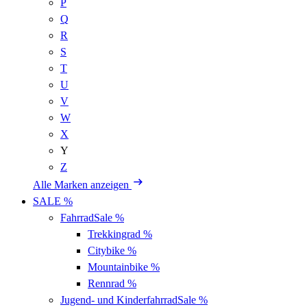
P
Q
R
S
T
U
V
W
X
Y
Z
Alle Marken anzeigen
SALE %
Fahrrad
Sale %
Trekkingrad
%
Citybike
%
Mountainbike
%
Rennrad
%
Jugend- und Kinderfahrrad
Sale %