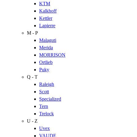
KTM
Kalkhoff
Kettler
Lapierre
M - P
Malaguti
Merida
MORRISON
Ortlieb
Puky
Q - T
Raleigh
Scott
Specialized
Tern
Trelock
U - Z
Uvex
VAUDE