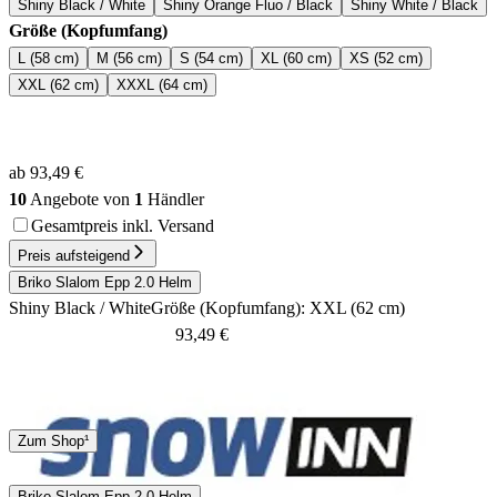
Shiny Black / White
Shiny Orange Fluo / Black
Shiny White / Black
Größe (Kopfumfang)
L (58 cm)
M (56 cm)
S (54 cm)
XL (60 cm)
XS (52 cm)
XXL (62 cm)
XXXL (64 cm)
ab 93,49 €
10
Angebote von
1
Händler
Gesamtpreis inkl. Versand
Preis aufsteigend
Briko Slalom Epp 2.0 Helm
Shiny Black / White
Größe (Kopfumfang): XXL (62 cm)
93,49 €
Keine Angaben
Zum Shop¹
Briko Slalom Epp 2.0 Helm