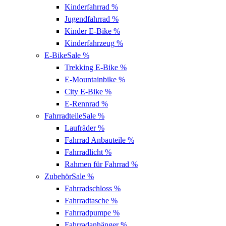
Kinderfahrrad
%
Jugendfahrrad
%
Kinder E-Bike
%
Kinderfahrzeug
%
E-Bike
Sale %
Trekking E-Bike
%
E-Mountainbike
%
City E-Bike
%
E-Rennrad
%
Fahrradteile
Sale %
Laufräder
%
Fahrrad Anbauteile
%
Fahrradlicht
%
Rahmen für Fahrrad
%
Zubehör
Sale %
Fahrradschloss
%
Fahrradtasche
%
Fahrradpumpe
%
Fahrradanhänger
%