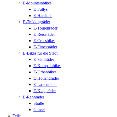
E-Mountainbikes
E-Fullys
E-Hardtails
E-Trekkingräder
E-Tourenräder
E-Reiseräder
E-Crossbikes
E-Fitnessräder
E-Bikes für die Stadt
E-Stadträder
E-Kompaktbikes
E-Urbanbikes
E-Hollandräder
E-Lastenräder
E-Klappräder
E-Rennräder
Straße
Gravel
Teile