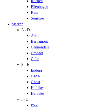
Rücken
Ellenbogen
Knie
Sonstige
Marken
A - D
Abus
Bergamont
Cannondale
Croozer
Cube
E - H
Endura
GIANT
Ghost
Haibike
Hercules
I - L
i:SY