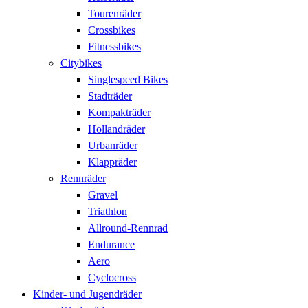
Tourenräder
Crossbikes
Fitnessbikes
Citybikes
Singlespeed Bikes
Stadträder
Kompakträder
Hollandräder
Urbanräder
Klappräder
Rennräder
Gravel
Triathlon
Allround-Rennrad
Endurance
Aero
Cyclocross
Kinder- und Jugendräder