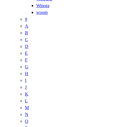
Winora
woom
#
A
B
C
D
E
F
G
H
I
J
K
L
M
N
O