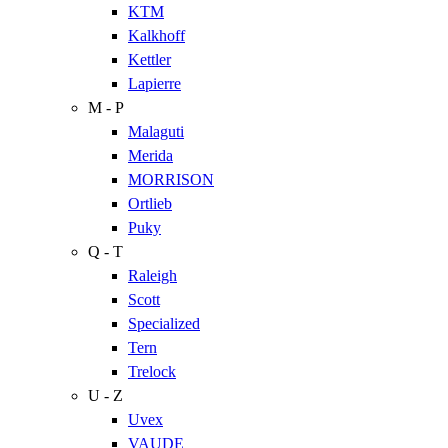
KTM
Kalkhoff
Kettler
Lapierre
M - P
Malaguti
Merida
MORRISON
Ortlieb
Puky
Q - T
Raleigh
Scott
Specialized
Tern
Trelock
U - Z
Uvex
VAUDE