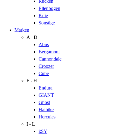
Rücken
Ellenbogen
Knie
Sonstige
Marken
A - D
Abus
Bergamont
Cannondale
Croozer
Cube
E - H
Endura
GIANT
Ghost
Haibike
Hercules
I - L
i:SY