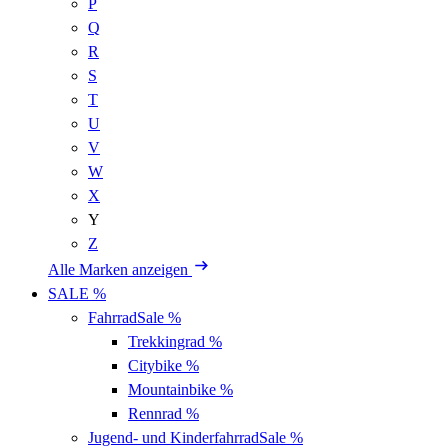
P
Q
R
S
T
U
V
W
X
Y
Z
Alle Marken anzeigen
SALE %
Fahrrad
Sale %
Trekkingrad
%
Citybike
%
Mountainbike
%
Rennrad
%
Jugend- und Kinderfahrrad
Sale %