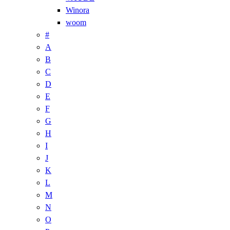
Winora
woom
#
A
B
C
D
E
F
G
H
I
J
K
L
M
N
O