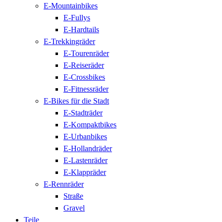
E-Mountainbikes
E-Fullys
E-Hardtails
E-Trekkingräder
E-Tourenräder
E-Reiseräder
E-Crossbikes
E-Fitnessräder
E-Bikes für die Stadt
E-Stadträder
E-Kompaktbikes
E-Urbanbikes
E-Hollandräder
E-Lastenräder
E-Klappräder
E-Rennräder
Straße
Gravel
Teile