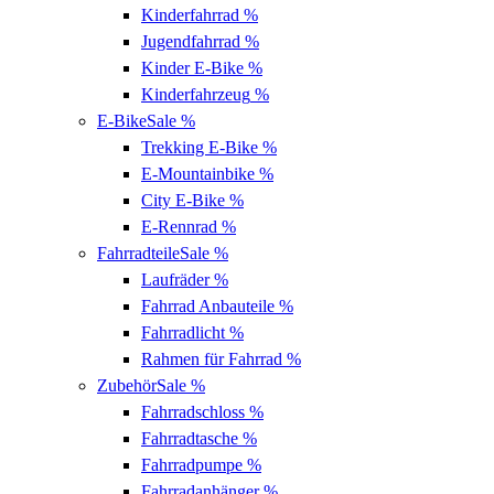
Kinderfahrrad
%
Jugendfahrrad
%
Kinder E-Bike
%
Kinderfahrzeug
%
E-Bike
Sale %
Trekking E-Bike
%
E-Mountainbike
%
City E-Bike
%
E-Rennrad
%
Fahrradteile
Sale %
Laufräder
%
Fahrrad Anbauteile
%
Fahrradlicht
%
Rahmen für Fahrrad
%
Zubehör
Sale %
Fahrradschloss
%
Fahrradtasche
%
Fahrradpumpe
%
Fahrradanhänger
%