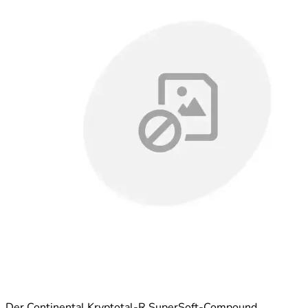
Der Continental Kryptotal-R SuperSoft-Compound