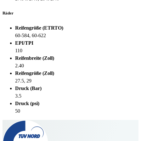
Räder
Reifengröße (ETRTO)
60-584, 60-622
EPI/TPI
110
Reifenbreite (Zoll)
2.40
Reifengröße (Zoll)
27.5, 29
Druck (Bar)
3.5
Druck (psi)
50