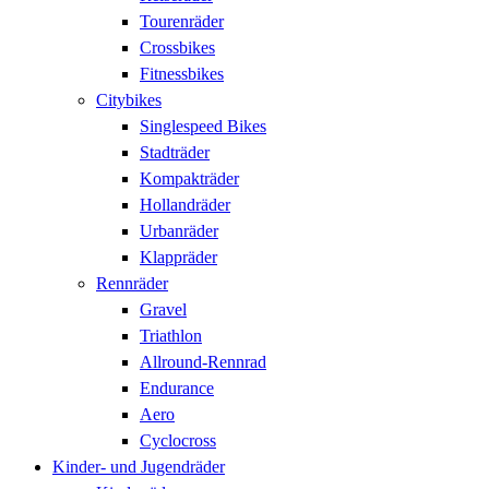
Tourenräder
Crossbikes
Fitnessbikes
Citybikes
Singlespeed Bikes
Stadträder
Kompakträder
Hollandräder
Urbanräder
Klappräder
Rennräder
Gravel
Triathlon
Allround-Rennrad
Endurance
Aero
Cyclocross
Kinder- und Jugendräder