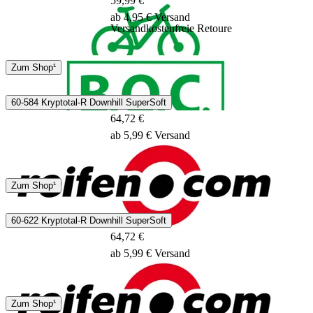
59,99 €
ab 4,95 € Versand
Versandkostenfreie Retoure
DHL
Zum Shop¹
3 - 5 Tage
60-584 Kryptotal-R Downhill SuperSoft
64,72 €
ab 5,99 € Versand
DHL
DPD
Zum Shop¹
2 - 5 Tage
60-622 Kryptotal-R Downhill SuperSoft
64,72 €
ab 5,99 € Versand
DHL
DPD
Zum Shop¹