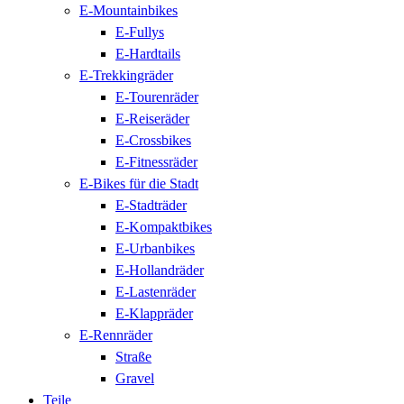
E-Mountainbikes
E-Fullys
E-Hardtails
E-Trekkingräder
E-Tourenräder
E-Reiseräder
E-Crossbikes
E-Fitnessräder
E-Bikes für die Stadt
E-Stadträder
E-Kompaktbikes
E-Urbanbikes
E-Hollandräder
E-Lastenräder
E-Klappräder
E-Rennräder
Straße
Gravel
Teile