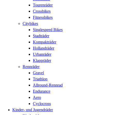
Tourenräder
Crossbikes
Fitnessbikes
Citybikes
Singlespeed Bikes
Stadträder
Kompakträder
Hollandräder
Urbanräder
Klappräder
Rennräder
Gravel
Triathlon
Allround-Rennrad
Endurance
Aero
Cyclocross
Kinder- und Jugendräder