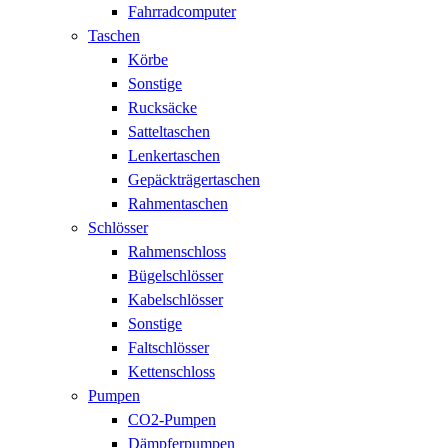
Fahrradcomputer
Taschen
Körbe
Sonstige
Rucksäcke
Satteltaschen
Lenkertaschen
Gepäckträgertaschen
Rahmentaschen
Schlösser
Rahmenschloss
Bügelschlösser
Kabelschlösser
Sonstige
Faltschlösser
Kettenschloss
Pumpen
CO2-Pumpen
Dämpferpumpen