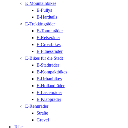
E-Mountainbikes
E-Fullys
E-Hardtails
E-Trekkingräder
E-Tourenräder
E-Reiseräder
E-Crossbikes
E-Fitnessräder
E-Bikes für die Stadt
E-Stadträder
E-Kompaktbikes
E-Urbanbikes
E-Hollandräder
E-Lastenräder
E-Klappräder
E-Rennräder
Straße
Gravel
Teile