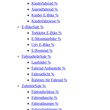
Kinderfahrrad
%
Jugendfahrrad
%
Kinder E-Bike
%
Kinderfahrzeug
%
E-Bike
Sale %
Trekking E-Bike
%
E-Mountainbike
%
City E-Bike
%
E-Rennrad
%
Fahrradteile
Sale %
Laufräder
%
Fahrrad Anbauteile
%
Fahrradlicht
%
Rahmen für Fahrrad
%
Zubehör
Sale %
Fahrradschloss
%
Fahrradtasche
%
Fahrradpumpe
%
Fahrradanhänger
%