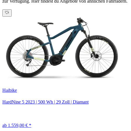
zur Verfügung. Hier findest du Angebote von ähnlichen Fahrrädern.
Haibike
HardNine 5
2023
|
500 Wh
|
29 Zoll
|
Diamant
ab 1.559,00 € *