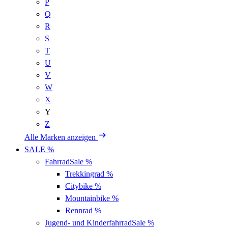
P
Q
R
S
T
U
V
W
X
Y
Z
Alle Marken anzeigen
SALE %
Fahrrad
Sale %
Trekkingrad
%
Citybike
%
Mountainbike
%
Rennrad
%
Jugend- und Kinderfahrrad
Sale %