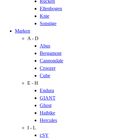
Rücken
Ellenbogen
Knie
Sonstige
Marken
A - D
Abus
Bergamont
Cannondale
Croozer
Cube
E - H
Endura
GIANT
Ghost
Haibike
Hercules
I - L
i:SY