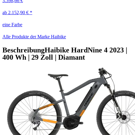
3.398,66 €
ab 2.152,90 € *
eine Farbe
Alle Produkte der Marke Haibike
Beschreibung
Haibike HardNine 4
2023
|
400 Wh
|
29 Zoll
|
Diamant