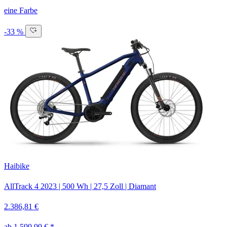
eine Farbe
-33 %
Haibike
AllTrack 4
2023
|
500 Wh
|
27,5 Zoll
|
Diamant
2.386,81 €
ab 1.599,99 € *