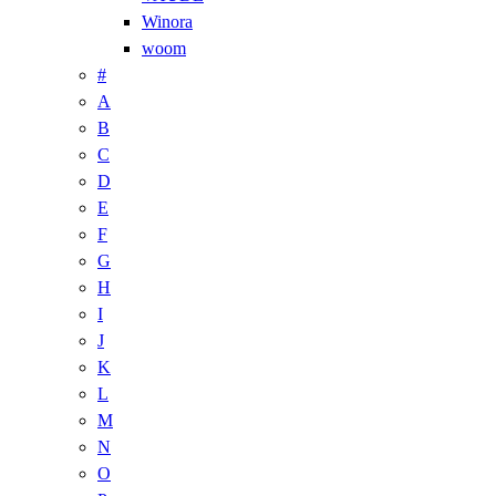
Winora
woom
#
A
B
C
D
E
F
G
H
I
J
K
L
M
N
O