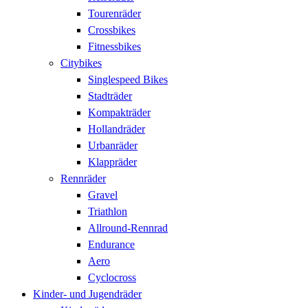
Tourenräder
Crossbikes
Fitnessbikes
Citybikes
Singlespeed Bikes
Stadträder
Kompakträder
Hollandräder
Urbanräder
Klappräder
Rennräder
Gravel
Triathlon
Allround-Rennrad
Endurance
Aero
Cyclocross
Kinder- und Jugendräder