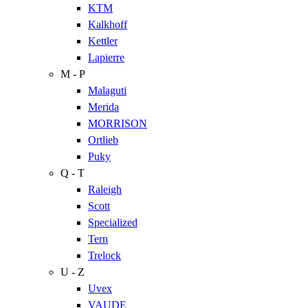
KTM
Kalkhoff
Kettler
Lapierre
M - P
Malaguti
Merida
MORRISON
Ortlieb
Puky
Q - T
Raleigh
Scott
Specialized
Tern
Trelock
U - Z
Uvex
VAUDE