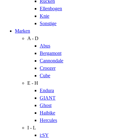
Rücken
Ellenbogen
Knie
Sonstige
Marken
A - D
Abus
Bergamont
Cannondale
Croozer
Cube
E - H
Endura
GIANT
Ghost
Haibike
Hercules
I - L
i:SY