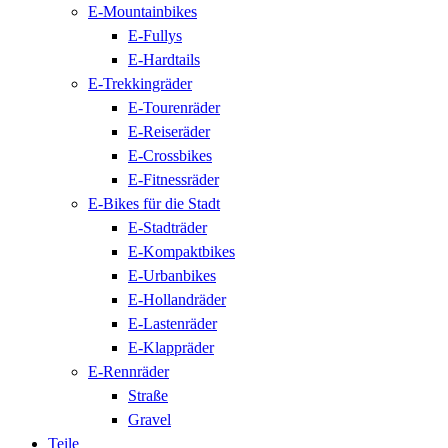
E-Mountainbikes
E-Fullys
E-Hardtails
E-Trekkingräder
E-Tourenräder
E-Reiseräder
E-Crossbikes
E-Fitnessräder
E-Bikes für die Stadt
E-Stadträder
E-Kompaktbikes
E-Urbanbikes
E-Hollandräder
E-Lastenräder
E-Klappräder
E-Rennräder
Straße
Gravel
Teile