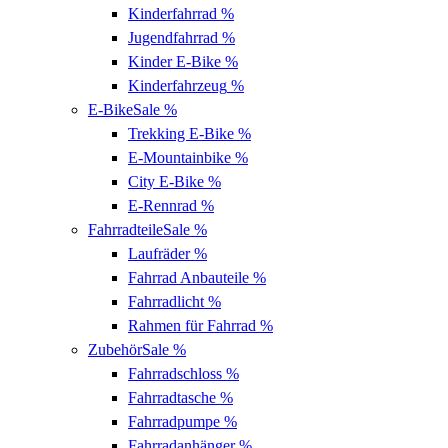
Kinderfahrrad
%
Jugendfahrrad
%
Kinder E-Bike
%
Kinderfahrzeug
%
E-Bike
Sale %
Trekking E-Bike
%
E-Mountainbike
%
City E-Bike
%
E-Rennrad
%
Fahrradteile
Sale %
Laufräder
%
Fahrrad Anbauteile
%
Fahrradlicht
%
Rahmen für Fahrrad
%
Zubehör
Sale %
Fahrradschloss
%
Fahrradtasche
%
Fahrradpumpe
%
Fahrradanhänger
%