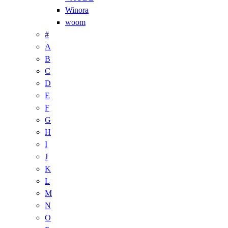
Winora
woom
#
A
B
C
D
E
F
G
H
I
J
K
L
M
N
O