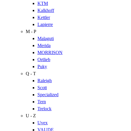
KTM
Kalkhoff
Kettler
Lapierre
M - P
Malaguti
Merida
MORRISON
Ortlieb
Puky
Q - T
Raleigh
Scott
Specialized
Tern
Trelock
U - Z
Uvex
VAUDE