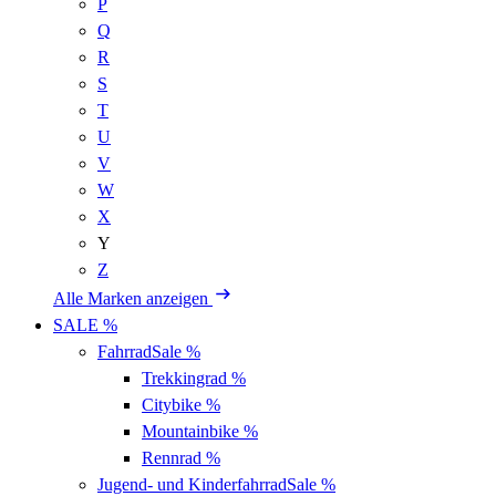
P
Q
R
S
T
U
V
W
X
Y
Z
Alle Marken anzeigen
SALE %
Fahrrad
Sale %
Trekkingrad
%
Citybike
%
Mountainbike
%
Rennrad
%
Jugend- und Kinderfahrrad
Sale %