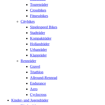
Tourenräder
Crossbikes
Fitnessbikes
Citybikes
Singlespeed Bikes
Stadträder
Kompakträder
Hollandräder
Urbanräder
Klappräder
Rennräder
Gravel
Triathlon
Allround-Rennrad
Endurance
Aero
Cyclocross
Kinder- und Jugendräder