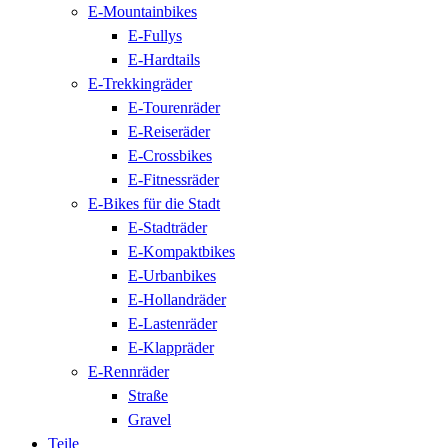
E-Mountainbikes
E-Fullys
E-Hardtails
E-Trekkingräder
E-Tourenräder
E-Reiseräder
E-Crossbikes
E-Fitnessräder
E-Bikes für die Stadt
E-Stadträder
E-Kompaktbikes
E-Urbanbikes
E-Hollandräder
E-Lastenräder
E-Klappräder
E-Rennräder
Straße
Gravel
Teile