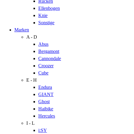
Rücken
Ellenbogen
Knie
Sonstige
Marken
A - D
Abus
Bergamont
Cannondale
Croozer
Cube
E - H
Endura
GIANT
Ghost
Haibike
Hercules
I - L
i:SY