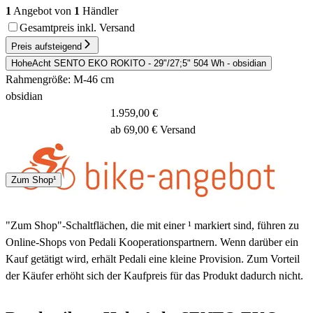
1
Angebot von
1
Händler
Gesamtpreis inkl. Versand
Preis aufsteigend
HoheAcht SENTO EKO ROKITO - 29"/27;5" 504 Wh - obsidian
Rahmengröße: M-46 cm
obsidian
1.959,00 €
ab 69,00 € Versand
Spedition
Zum Shop¹
3 - 5 Tage
"Zum Shop"-Schaltflächen, die mit einer ¹ markiert sind, führen zu
Online-Shops von Pedali Kooperationspartnern. Wenn darüber ein
Kauf getätigt wird, erhält Pedali eine kleine Provision. Zum Vorteil
der Käufer erhöht sich der Kaufpreis für das Produkt dadurch nicht.