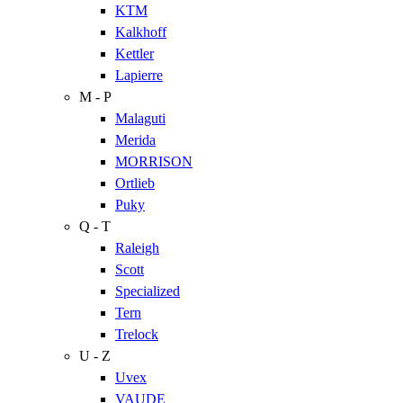
KTM
Kalkhoff
Kettler
Lapierre
M - P
Malaguti
Merida
MORRISON
Ortlieb
Puky
Q - T
Raleigh
Scott
Specialized
Tern
Trelock
U - Z
Uvex
VAUDE