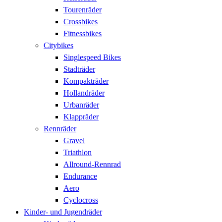
Tourenräder
Crossbikes
Fitnessbikes
Citybikes
Singlespeed Bikes
Stadträder
Kompakträder
Hollandräder
Urbanräder
Klappräder
Rennräder
Gravel
Triathlon
Allround-Rennrad
Endurance
Aero
Cyclocross
Kinder- und Jugendräder