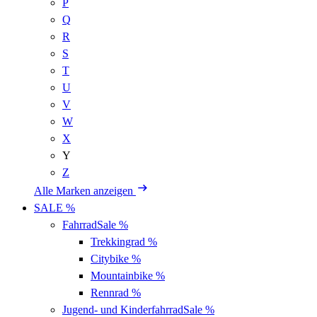
P
Q
R
S
T
U
V
W
X
Y
Z
Alle Marken anzeigen
SALE %
Fahrrad
Sale %
Trekkingrad
%
Citybike
%
Mountainbike
%
Rennrad
%
Jugend- und Kinderfahrrad
Sale %