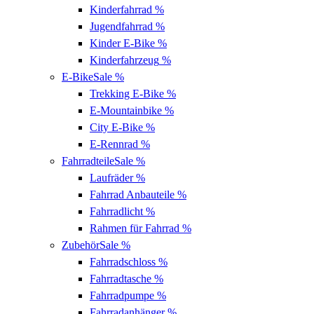
Kinderfahrrad
%
Jugendfahrrad
%
Kinder E-Bike
%
Kinderfahrzeug
%
E-Bike
Sale %
Trekking E-Bike
%
E-Mountainbike
%
City E-Bike
%
E-Rennrad
%
Fahrradteile
Sale %
Laufräder
%
Fahrrad Anbauteile
%
Fahrradlicht
%
Rahmen für Fahrrad
%
Zubehör
Sale %
Fahrradschloss
%
Fahrradtasche
%
Fahrradpumpe
%
Fahrradanhänger
%