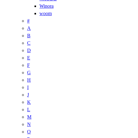
Winora
woom
#
A
B
C
D
E
F
G
H
I
J
K
L
M
N
O