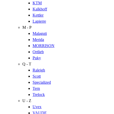
KTM
Kalkhoff
Kettler
Lapierre
M - P
Malaguti
Merida
MORRISON
Ortlieb
Puky
Q - T
Raleigh
Scott
Specialized
Tern
Trelock
U - Z
Uvex
VAUDE