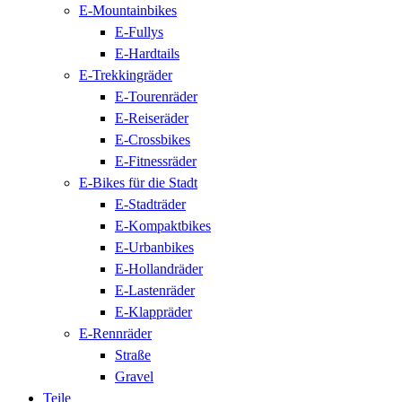
E-Mountainbikes
E-Fullys
E-Hardtails
E-Trekkingräder
E-Tourenräder
E-Reiseräder
E-Crossbikes
E-Fitnessräder
E-Bikes für die Stadt
E-Stadträder
E-Kompaktbikes
E-Urbanbikes
E-Hollandräder
E-Lastenräder
E-Klappräder
E-Rennräder
Straße
Gravel
Teile