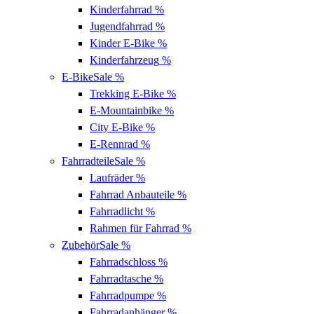
Kinderfahrrad
%
Jugendfahrrad
%
Kinder E-Bike
%
Kinderfahrzeug
%
E-Bike
Sale %
Trekking E-Bike
%
E-Mountainbike
%
City E-Bike
%
E-Rennrad
%
Fahrradteile
Sale %
Laufräder
%
Fahrrad Anbauteile
%
Fahrradlicht
%
Rahmen für Fahrrad
%
Zubehör
Sale %
Fahrradschloss
%
Fahrradtasche
%
Fahrradpumpe
%
Fahrradanhänger
%