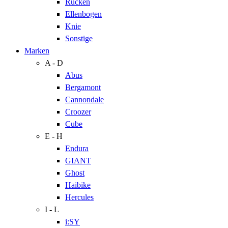
Rücken
Ellenbogen
Knie
Sonstige
Marken
A - D
Abus
Bergamont
Cannondale
Croozer
Cube
E - H
Endura
GIANT
Ghost
Haibike
Hercules
I - L
i:SY