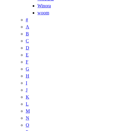
Winora
woom
#
A
B
C
D
E
F
G
H
I
J
K
L
M
N
O