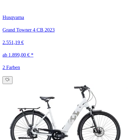
Husqvarna
Grand Towner 4 CB
2023
2.551,19 €
ab 1.899,00 € *
2 Farben