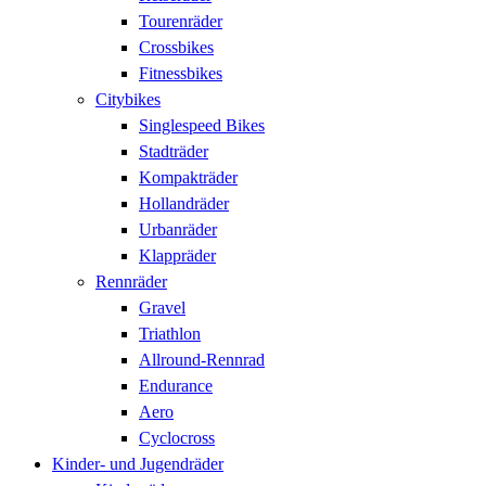
Tourenräder
Crossbikes
Fitnessbikes
Citybikes
Singlespeed Bikes
Stadträder
Kompakträder
Hollandräder
Urbanräder
Klappräder
Rennräder
Gravel
Triathlon
Allround-Rennrad
Endurance
Aero
Cyclocross
Kinder- und Jugendräder