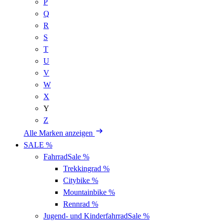
P
Q
R
S
T
U
V
W
X
Y
Z
Alle Marken anzeigen
SALE %
Fahrrad
Sale %
Trekkingrad
%
Citybike
%
Mountainbike
%
Rennrad
%
Jugend- und Kinderfahrrad
Sale %