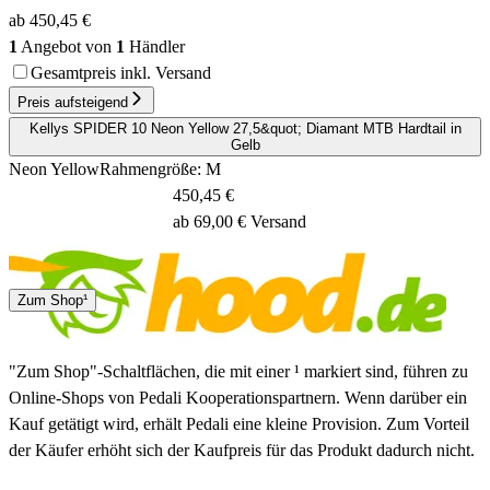
ab 450,45 €
1
Angebot von
1
Händler
Gesamtpreis inkl. Versand
Preis aufsteigend
Kellys SPIDER 10 Neon Yellow 27,5&quot; Diamant MTB Hardtail in
Gelb
Neon Yellow
Rahmengröße: M
450,45 €
ab 69,00 € Versand
1 - 3 Tage
Zum Shop¹
"Zum Shop"-Schaltflächen, die mit einer ¹ markiert sind, führen zu
Online-Shops von Pedali Kooperationspartnern. Wenn darüber ein
Kauf getätigt wird, erhält Pedali eine kleine Provision. Zum Vorteil
der Käufer erhöht sich der Kaufpreis für das Produkt dadurch nicht.