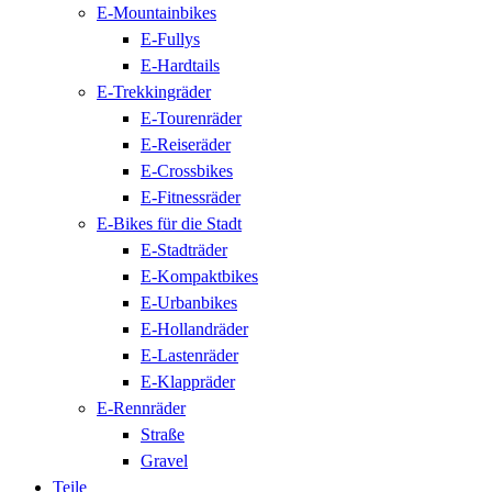
E-Mountainbikes
E-Fullys
E-Hardtails
E-Trekkingräder
E-Tourenräder
E-Reiseräder
E-Crossbikes
E-Fitnessräder
E-Bikes für die Stadt
E-Stadträder
E-Kompaktbikes
E-Urbanbikes
E-Hollandräder
E-Lastenräder
E-Klappräder
E-Rennräder
Straße
Gravel
Teile