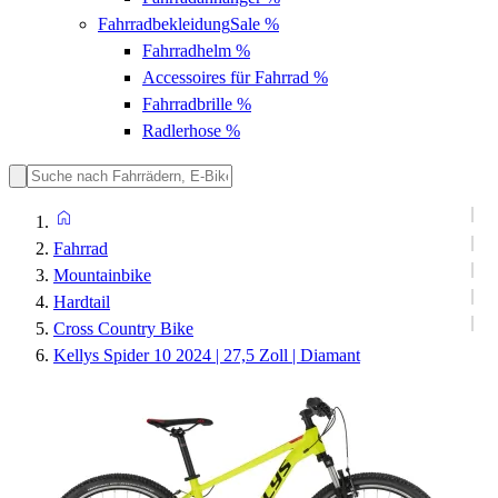
Fahrradbekleidung
Sale %
Fahrradhelm
%
Accessoires für Fahrrad
%
Fahrradbrille
%
Radlerhose
%
Fahrrad
Mountainbike
Hardtail
Cross Country Bike
Kellys Spider 10 2024 | 27,5 Zoll | Diamant