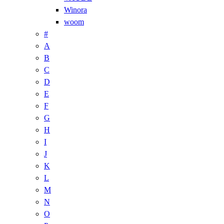
Winora
woom
#
A
B
C
D
E
F
G
H
I
J
K
L
M
N
O