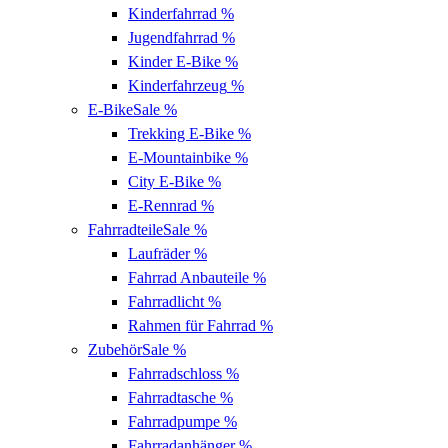
Kinderfahrrad
%
Jugendfahrrad
%
Kinder E-Bike
%
Kinderfahrzeug
%
E-Bike
Sale %
Trekking E-Bike
%
E-Mountainbike
%
City E-Bike
%
E-Rennrad
%
Fahrradteile
Sale %
Laufräder
%
Fahrrad Anbauteile
%
Fahrradlicht
%
Rahmen für Fahrrad
%
Zubehör
Sale %
Fahrradschloss
%
Fahrradtasche
%
Fahrradpumpe
%
Fahrradanhänger
%