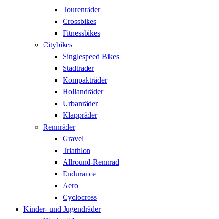
Tourenräder
Crossbikes
Fitnessbikes
Citybikes
Singlespeed Bikes
Stadträder
Kompakträder
Hollandräder
Urbanräder
Klappräder
Rennräder
Gravel
Triathlon
Allround-Rennrad
Endurance
Aero
Cyclocross
Kinder- und Jugendräder