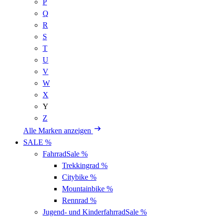
P
Q
R
S
T
U
V
W
X
Y
Z
Alle Marken anzeigen
SALE %
Fahrrad
Sale %
Trekkingrad
%
Citybike
%
Mountainbike
%
Rennrad
%
Jugend- und Kinderfahrrad
Sale %