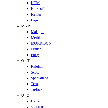
KTM
Kalkhoff
Kettler
Lapierre
M - P
Malaguti
Merida
MORRISON
Ortlieb
Puky
Q - T
Raleigh
Scott
Specialized
Tern
Trelock
U - Z
Uvex
VAUDE