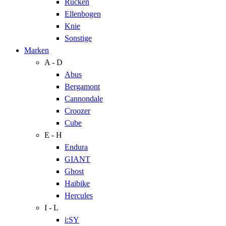
Rücken
Ellenbogen
Knie
Sonstige
Marken
A - D
Abus
Bergamont
Cannondale
Croozer
Cube
E - H
Endura
GIANT
Ghost
Haibike
Hercules
I - L
i:SY