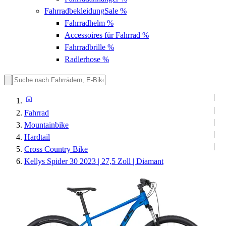
Fahrradbekleidung
Sale %
Fahrradhelm
%
Accessoires für Fahrrad
%
Fahrradbrille
%
Radlerhose
%
Fahrrad
Mountainbike
Hardtail
Cross Country Bike
Kellys Spider 30 2023 | 27,5 Zoll | Diamant