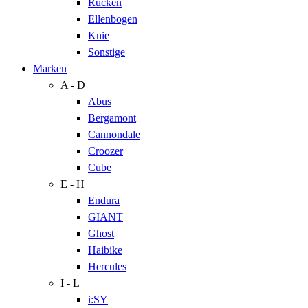
Rücken
Ellenbogen
Knie
Sonstige
Marken
A - D
Abus
Bergamont
Cannondale
Croozer
Cube
E - H
Endura
GIANT
Ghost
Haibike
Hercules
I - L
i:SY