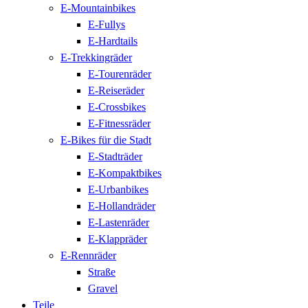
E-Mountainbikes
E-Fullys
E-Hardtails
E-Trekkingräder
E-Tourenräder
E-Reiseräder
E-Crossbikes
E-Fitnessräder
E-Bikes für die Stadt
E-Stadträder
E-Kompaktbikes
E-Urbanbikes
E-Hollandräder
E-Lastenräder
E-Klappräder
E-Rennräder
Straße
Gravel
Teile