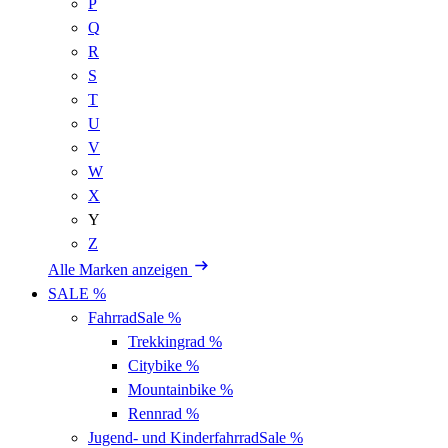
P
Q
R
S
T
U
V
W
X
Y
Z
Alle Marken anzeigen
SALE %
Fahrrad
Sale %
Trekkingrad
%
Citybike
%
Mountainbike
%
Rennrad
%
Jugend- und Kinderfahrrad
Sale %