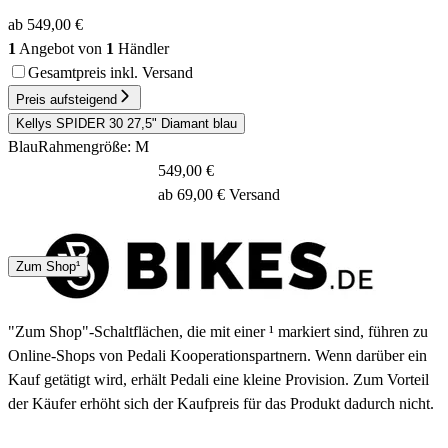
ab 549,00 €
1
Angebot von
1
Händler
Gesamtpreis inkl. Versand
Preis aufsteigend
Kellys SPIDER 30 27,5" Diamant blau
Blau
Rahmengröße: M
549,00 €
ab 69,00 € Versand
4 - 7 Tage
Zum Shop¹
"Zum Shop"-Schaltflächen, die mit einer ¹ markiert sind, führen zu
Online-Shops von Pedali Kooperationspartnern. Wenn darüber ein
Kauf getätigt wird, erhält Pedali eine kleine Provision. Zum Vorteil
der Käufer erhöht sich der Kaufpreis für das Produkt dadurch nicht.