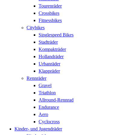
Tourenräder
Crossbikes
Fitnessbikes
Citybikes
Singlespeed Bikes
Stadträder
Kompakträder
Hollandräder
Urbanräder
Klappräder
Rennräder
Gravel
Triathlon
Allround-Rennrad
Endurance
Aero
Cyclocross
Kinder- und Jugendräder