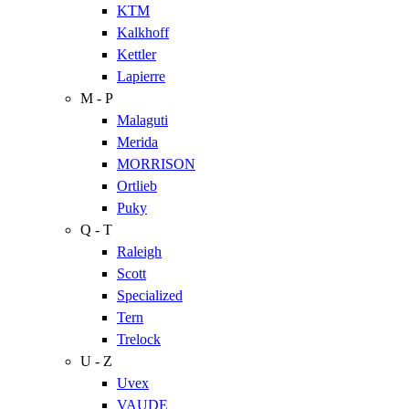
KTM
Kalkhoff
Kettler
Lapierre
M - P
Malaguti
Merida
MORRISON
Ortlieb
Puky
Q - T
Raleigh
Scott
Specialized
Tern
Trelock
U - Z
Uvex
VAUDE