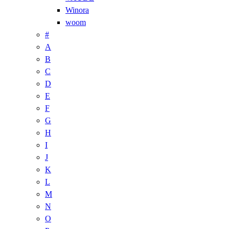
Winora
woom
#
A
B
C
D
E
F
G
H
I
J
K
L
M
N
O