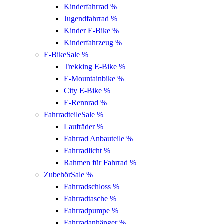
Kinderfahrrad
%
Jugendfahrrad
%
Kinder E-Bike
%
Kinderfahrzeug
%
E-Bike
Sale %
Trekking E-Bike
%
E-Mountainbike
%
City E-Bike
%
E-Rennrad
%
Fahrradteile
Sale %
Laufräder
%
Fahrrad Anbauteile
%
Fahrradlicht
%
Rahmen für Fahrrad
%
Zubehör
Sale %
Fahrradschloss
%
Fahrradtasche
%
Fahrradpumpe
%
Fahrradanhänger
%