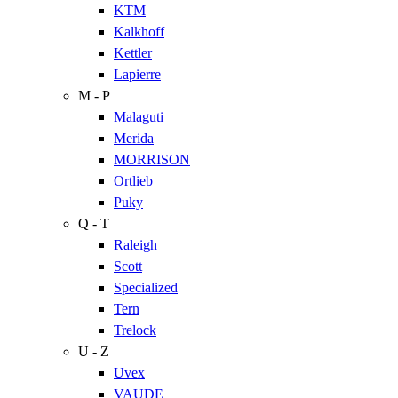
KTM
Kalkhoff
Kettler
Lapierre
M - P
Malaguti
Merida
MORRISON
Ortlieb
Puky
Q - T
Raleigh
Scott
Specialized
Tern
Trelock
U - Z
Uvex
VAUDE