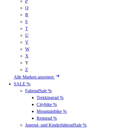
P
Q
R
S
T
U
V
W
X
Y
Z
Alle Marken anzeigen
SALE %
Fahrrad
Sale %
Trekkingrad
%
Citybike
%
Mountainbike
%
Rennrad
%
Jugend- und Kinderfahrrad
Sale %