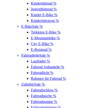
Kinderfahrrad
%
Jugendfahrrad
%
Kinder E-Bike
%
Kinderfahrzeug
%
E-Bike
Sale %
Trekking E-Bike
%
E-Mountainbike
%
City E-Bike
%
E-Rennrad
%
Fahrradteile
Sale %
Laufräder
%
Fahrrad Anbauteile
%
Fahrradlicht
%
Rahmen für Fahrrad
%
Zubehör
Sale %
Fahrradschloss
%
Fahrradtasche
%
Fahrradpumpe
%
Fahrradanhänger
%