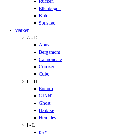
Rücken
Ellenbogen
Knie
Sonstige
Marken
A - D
Abus
Bergamont
Cannondale
Croozer
Cube
E - H
Endura
GIANT
Ghost
Haibike
Hercules
I - L
i:SY