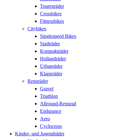
Tourenräder
Crossbikes
Fitnessbikes
Citybikes
Singlespeed Bikes
Stadträder
Kompakträder
Hollandräder
Urbanräder
Klappräder
Rennräder
Gravel
Triathlon
Allround-Rennrad
Endurance
Aero
Cyclocross
Kinder- und Jugendräder