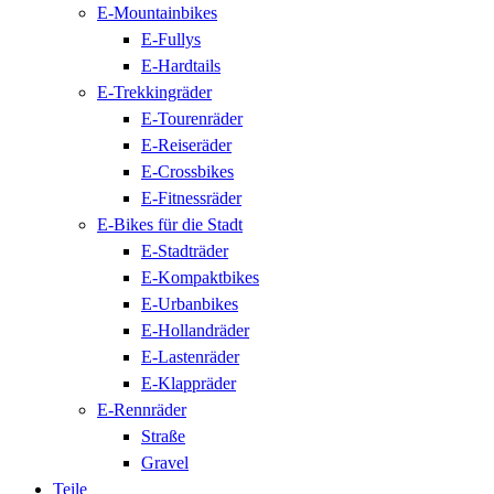
E-Mountainbikes
E-Fullys
E-Hardtails
E-Trekkingräder
E-Tourenräder
E-Reiseräder
E-Crossbikes
E-Fitnessräder
E-Bikes für die Stadt
E-Stadträder
E-Kompaktbikes
E-Urbanbikes
E-Hollandräder
E-Lastenräder
E-Klappräder
E-Rennräder
Straße
Gravel
Teile