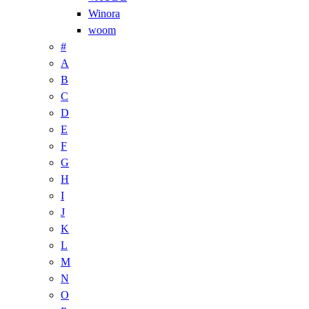
Winora
woom
#
A
B
C
D
E
F
G
H
I
J
K
L
M
N
O