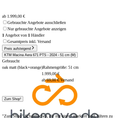
ab 1.999,00 €
Gebrauchte Angebote ausschließen
Nur gebrauchte Angebote anzeigen
1
Angebot von
1
Händler
Gesamtpreis inkl. Versand
Preis aufsteigend
KTM Macina Aera 671 PTS - 2024 - 51 cm (M)
Gebraucht
oak matt (black+orange)
Rahmengröße: 51 cm
1.999,00 €
ab 69,00 € Versand
Spedition
Zum Shop¹
1 - 3 Tage
"Zum Shop"-Schaltflächen, die mit einer ¹ markiert sind, führen zu