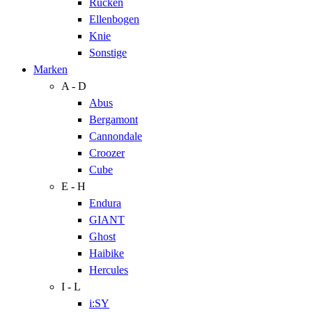
Rücken
Ellenbogen
Knie
Sonstige
Marken
A - D
Abus
Bergamont
Cannondale
Croozer
Cube
E - H
Endura
GIANT
Ghost
Haibike
Hercules
I - L
i:SY