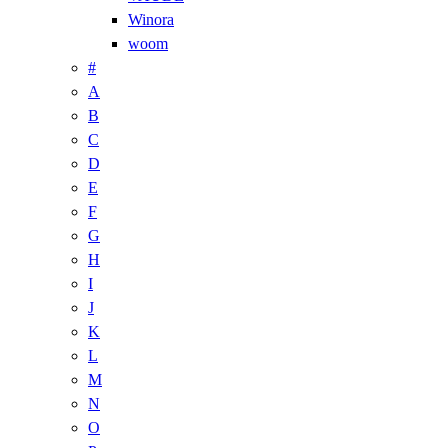
Winora
woom
#
A
B
C
D
E
F
G
H
I
J
K
L
M
N
O