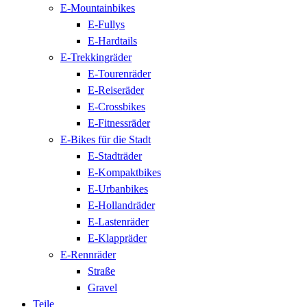
E-Mountainbikes
E-Fullys
E-Hardtails
E-Trekkingräder
E-Tourenräder
E-Reiseräder
E-Crossbikes
E-Fitnessräder
E-Bikes für die Stadt
E-Stadträder
E-Kompaktbikes
E-Urbanbikes
E-Hollandräder
E-Lastenräder
E-Klappräder
E-Rennräder
Straße
Gravel
Teile