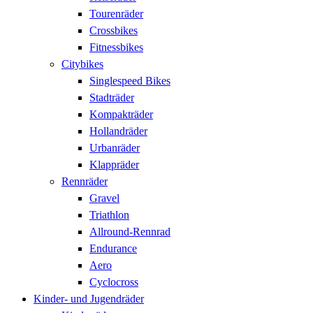
Tourenräder
Crossbikes
Fitnessbikes
Citybikes
Singlespeed Bikes
Stadträder
Kompakträder
Hollandräder
Urbanräder
Klappräder
Rennräder
Gravel
Triathlon
Allround-Rennrad
Endurance
Aero
Cyclocross
Kinder- und Jugendräder