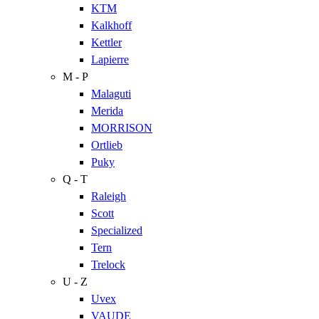
KTM
Kalkhoff
Kettler
Lapierre
M - P
Malaguti
Merida
MORRISON
Ortlieb
Puky
Q - T
Raleigh
Scott
Specialized
Tern
Trelock
U - Z
Uvex
VAUDE