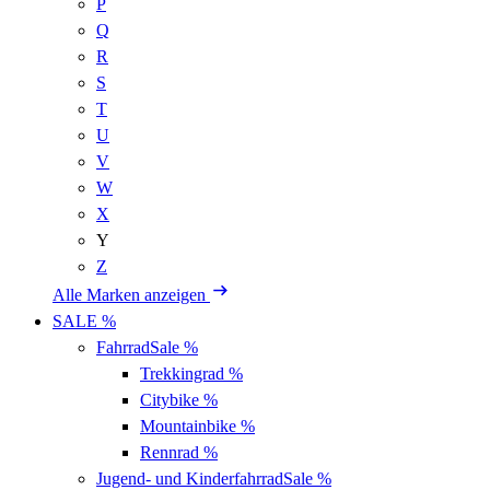
P
Q
R
S
T
U
V
W
X
Y
Z
Alle Marken anzeigen
SALE %
Fahrrad
Sale %
Trekkingrad
%
Citybike
%
Mountainbike
%
Rennrad
%
Jugend- und Kinderfahrrad
Sale %