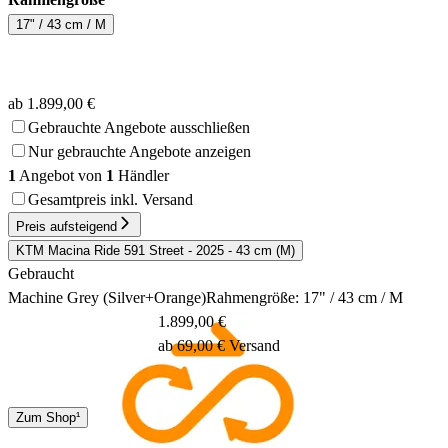
17" / 43 cm / M
ab 1.899,00 €
Gebrauchte Angebote ausschließen
Nur gebrauchte Angebote anzeigen
1
Angebot von
1
Händler
Gesamtpreis inkl. Versand
Preis aufsteigend
KTM Macina Ride 591 Street - 2025 - 43 cm (M)
Gebraucht
Machine Grey (Silver+Orange)
Rahmengröße: 17" / 43 cm / M
1.899,00 €
ab 69,00 € Versand
Spedition
Zum Shop¹
1 - 3 Tage