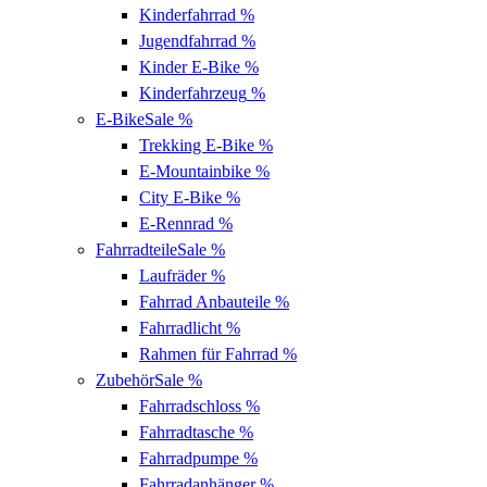
Kinderfahrrad
%
Jugendfahrrad
%
Kinder E-Bike
%
Kinderfahrzeug
%
E-Bike
Sale %
Trekking E-Bike
%
E-Mountainbike
%
City E-Bike
%
E-Rennrad
%
Fahrradteile
Sale %
Laufräder
%
Fahrrad Anbauteile
%
Fahrradlicht
%
Rahmen für Fahrrad
%
Zubehör
Sale %
Fahrradschloss
%
Fahrradtasche
%
Fahrradpumpe
%
Fahrradanhänger
%