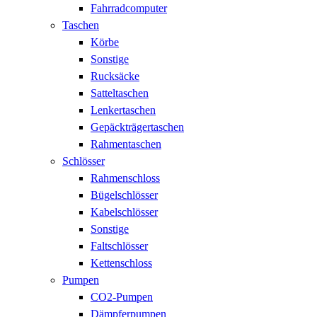
Fahrradcomputer
Taschen
Körbe
Sonstige
Rucksäcke
Satteltaschen
Lenkertaschen
Gepäckträgertaschen
Rahmentaschen
Schlösser
Rahmenschloss
Bügelschlösser
Kabelschlösser
Sonstige
Faltschlösser
Kettenschloss
Pumpen
CO2-Pumpen
Dämpferpumpen