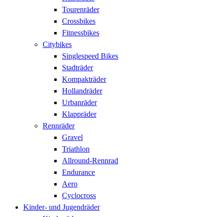
Tourenräder
Crossbikes
Fitnessbikes
Citybikes
Singlespeed Bikes
Stadträder
Kompakträder
Hollandräder
Urbanräder
Klappräder
Rennräder
Gravel
Triathlon
Allround-Rennrad
Endurance
Aero
Cyclocross
Kinder- und Jugendräder