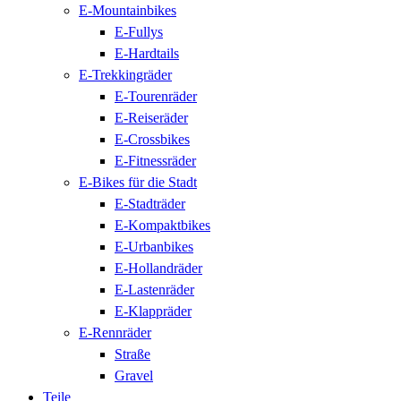
E-Mountainbikes
E-Fullys
E-Hardtails
E-Trekkingräder
E-Tourenräder
E-Reiseräder
E-Crossbikes
E-Fitnessräder
E-Bikes für die Stadt
E-Stadträder
E-Kompaktbikes
E-Urbanbikes
E-Hollandräder
E-Lastenräder
E-Klappräder
E-Rennräder
Straße
Gravel
Teile