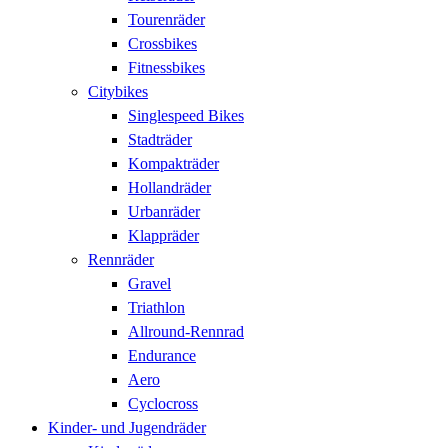
Tourenräder
Crossbikes
Fitnessbikes
Citybikes
Singlespeed Bikes
Stadträder
Kompakträder
Hollandräder
Urbanräder
Klappräder
Rennräder
Gravel
Triathlon
Allround-Rennrad
Endurance
Aero
Cyclocross
Kinder- und Jugendräder