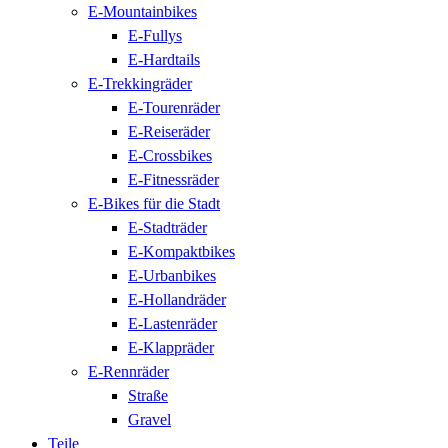
E-Mountainbikes
E-Fullys
E-Hardtails
E-Trekkingräder
E-Tourenräder
E-Reiseräder
E-Crossbikes
E-Fitnessräder
E-Bikes für die Stadt
E-Stadträder
E-Kompaktbikes
E-Urbanbikes
E-Hollandräder
E-Lastenräder
E-Klappräder
E-Rennräder
Straße
Gravel
Teile