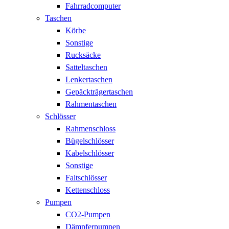
Fahrradcomputer
Taschen
Körbe
Sonstige
Rucksäcke
Satteltaschen
Lenkertaschen
Gepäckträgertaschen
Rahmentaschen
Schlösser
Rahmenschloss
Bügelschlösser
Kabelschlösser
Sonstige
Faltschlösser
Kettenschloss
Pumpen
CO2-Pumpen
Dämpferpumpen