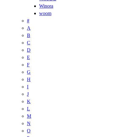
Winora
woom
#
A
B
C
D
E
F
G
H
I
J
K
L
M
N
O