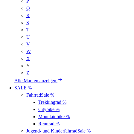
P
Q
R
S
T
U
V
W
X
Y
Z
Alle Marken anzeigen
SALE %
Fahrrad
Sale %
Trekkingrad
%
Citybike
%
Mountainbike
%
Rennrad
%
Jugend- und Kinderfahrrad
Sale %