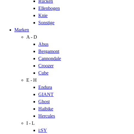
Rücken
Ellenbogen
Knie
Sonstige
Marken
A - D
Abus
Bergamont
Cannondale
Croozer
Cube
E - H
Endura
GIANT
Ghost
Haibike
Hercules
I - L
i:SY