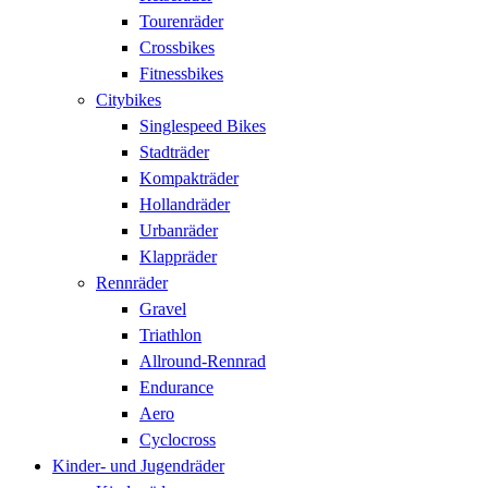
Tourenräder
Crossbikes
Fitnessbikes
Citybikes
Singlespeed Bikes
Stadträder
Kompakträder
Hollandräder
Urbanräder
Klappräder
Rennräder
Gravel
Triathlon
Allround-Rennrad
Endurance
Aero
Cyclocross
Kinder- und Jugendräder