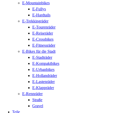
E-Mountainbikes
E-Fullys
E-Hardtails
E-Trekkingräder
E-Tourenräder
E-Reiseräder
E-Crossbikes
E-Fitnessräder
E-Bikes für die Stadt
E-Stadträder
E-Kompaktbikes
E-Urbanbikes
E-Hollandräder
E-Lastenräder
E-Klappräder
E-Rennräder
Straße
Gravel
Teile