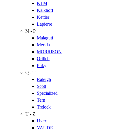
KTM
Kalkhoff
Kettler
Lapierre
M - P
Malaguti
Merida
MORRISON
Ortlieb
Puky
Q - T
Raleigh
Scott
Specialized
Tern
Trelock
U - Z
Uvex
VAUDE