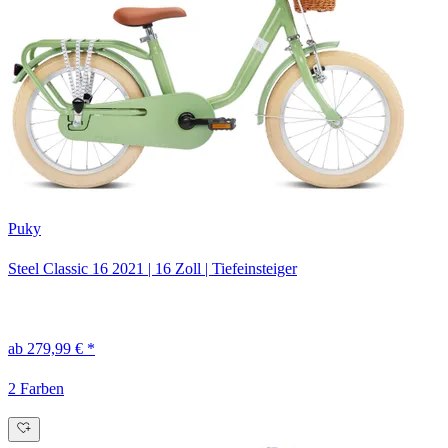
Puky
Steel Classic 16
2021
|
16 Zoll
|
Tiefeinsteiger
ab 279,99 € *
2 Farben