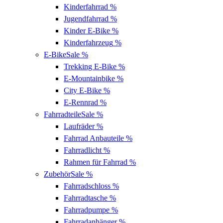
Kinderfahrrad
%
Jugendfahrrad
%
Kinder E-Bike
%
Kinderfahrzeug
%
E-Bike
Sale %
Trekking E-Bike
%
E-Mountainbike
%
City E-Bike
%
E-Rennrad
%
Fahrradteile
Sale %
Laufräder
%
Fahrrad Anbauteile
%
Fahrradlicht
%
Rahmen für Fahrrad
%
Zubehör
Sale %
Fahrradschloss
%
Fahrradtasche
%
Fahrradpumpe
%
Fahrradanhänger
%