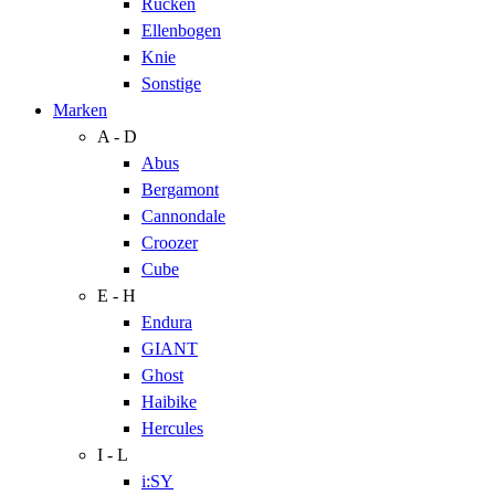
Rücken
Ellenbogen
Knie
Sonstige
Marken
A - D
Abus
Bergamont
Cannondale
Croozer
Cube
E - H
Endura
GIANT
Ghost
Haibike
Hercules
I - L
i:SY