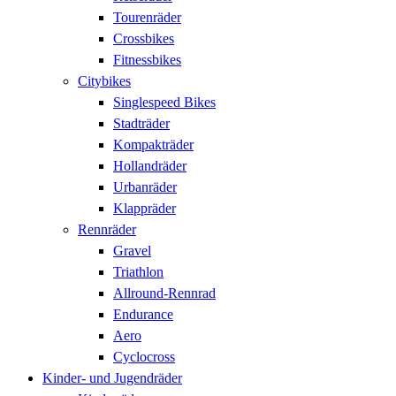
Tourenräder
Crossbikes
Fitnessbikes
Citybikes
Singlespeed Bikes
Stadträder
Kompakträder
Hollandräder
Urbanräder
Klappräder
Rennräder
Gravel
Triathlon
Allround-Rennrad
Endurance
Aero
Cyclocross
Kinder- und Jugendräder