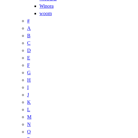
Winora
woom
#
A
B
C
D
E
F
G
H
I
J
K
L
M
N
O