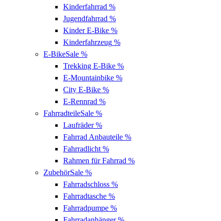
Kinderfahrrad
%
Jugendfahrrad
%
Kinder E-Bike
%
Kinderfahrzeug
%
E-Bike
Sale %
Trekking E-Bike
%
E-Mountainbike
%
City E-Bike
%
E-Rennrad
%
Fahrradteile
Sale %
Laufräder
%
Fahrrad Anbauteile
%
Fahrradlicht
%
Rahmen für Fahrrad
%
Zubehör
Sale %
Fahrradschloss
%
Fahrradtasche
%
Fahrradpumpe
%
Fahrradanhänger
%