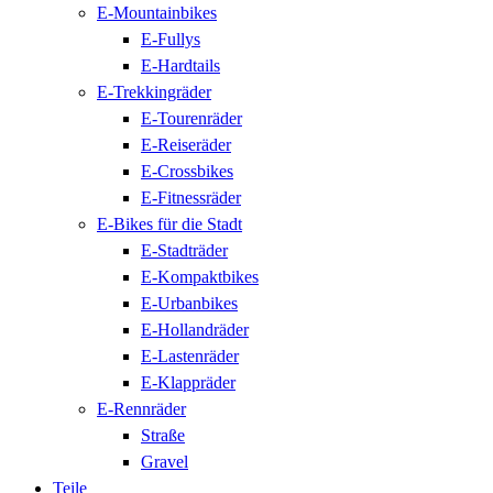
E-Mountainbikes
E-Fullys
E-Hardtails
E-Trekkingräder
E-Tourenräder
E-Reiseräder
E-Crossbikes
E-Fitnessräder
E-Bikes für die Stadt
E-Stadträder
E-Kompaktbikes
E-Urbanbikes
E-Hollandräder
E-Lastenräder
E-Klappräder
E-Rennräder
Straße
Gravel
Teile