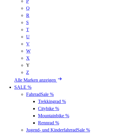
P
Q
R
S
T
U
V
W
X
Y
Z
Alle Marken anzeigen
SALE %
Fahrrad
Sale %
Trekkingrad
%
Citybike
%
Mountainbike
%
Rennrad
%
Jugend- und Kinderfahrrad
Sale %