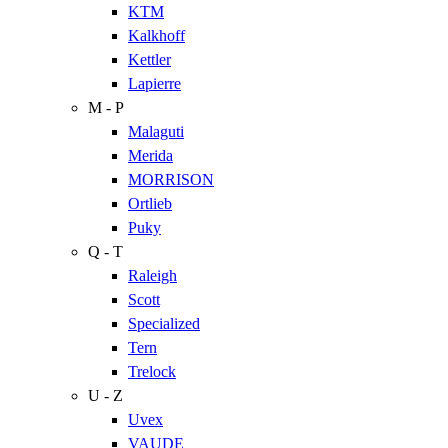
KTM
Kalkhoff
Kettler
Lapierre
M - P
Malaguti
Merida
MORRISON
Ortlieb
Puky
Q - T
Raleigh
Scott
Specialized
Tern
Trelock
U - Z
Uvex
VAUDE