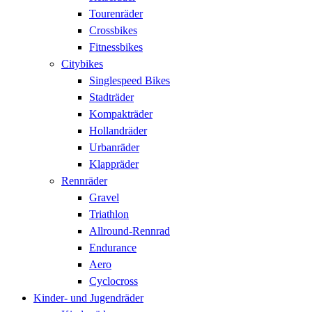
Tourenräder
Crossbikes
Fitnessbikes
Citybikes
Singlespeed Bikes
Stadträder
Kompakträder
Hollandräder
Urbanräder
Klappräder
Rennräder
Gravel
Triathlon
Allround-Rennrad
Endurance
Aero
Cyclocross
Kinder- und Jugendräder