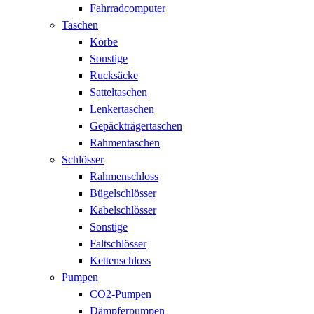
Fahrradcomputer
Taschen
Körbe
Sonstige
Rucksäcke
Satteltaschen
Lenkertaschen
Gepäckträgertaschen
Rahmentaschen
Schlösser
Rahmenschloss
Bügelschlösser
Kabelschlösser
Sonstige
Faltschlösser
Kettenschloss
Pumpen
CO2-Pumpen
Dämpferpumpen