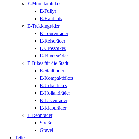
E-Mountainbikes
E-Fullys
E-Hardtails
E-Trekkingräder
E-Tourenräder
E-Reiseräder
E-Crossbikes
E-Fitnessräder
E-Bikes für die Stadt
E-Stadträder
E-Kompaktbikes
E-Urbanbikes
E-Hollandräder
E-Lastenräder
E-Klappräder
E-Rennräder
Straße
Gravel
Teile