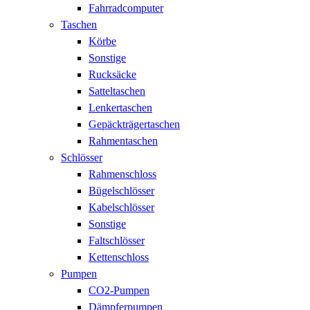
Fahrradcomputer
Taschen
Körbe
Sonstige
Rucksäcke
Satteltaschen
Lenkertaschen
Gepäckträgertaschen
Rahmentaschen
Schlösser
Rahmenschloss
Bügelschlösser
Kabelschlösser
Sonstige
Faltschlösser
Kettenschloss
Pumpen
CO2-Pumpen
Dämpferpumpen