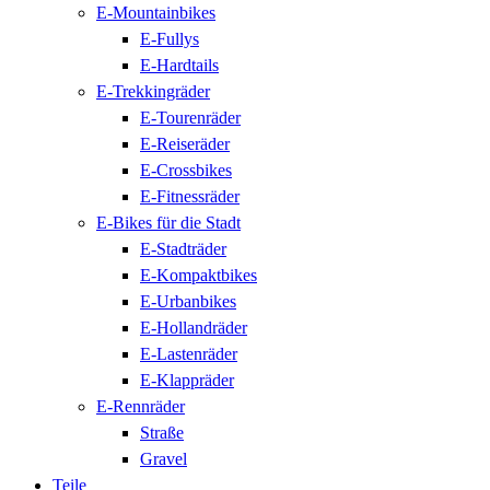
E-Mountainbikes
E-Fullys
E-Hardtails
E-Trekkingräder
E-Tourenräder
E-Reiseräder
E-Crossbikes
E-Fitnessräder
E-Bikes für die Stadt
E-Stadträder
E-Kompaktbikes
E-Urbanbikes
E-Hollandräder
E-Lastenräder
E-Klappräder
E-Rennräder
Straße
Gravel
Teile