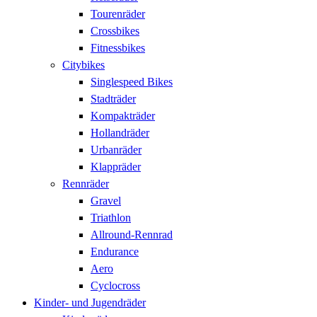
Tourenräder
Crossbikes
Fitnessbikes
Citybikes
Singlespeed Bikes
Stadträder
Kompakträder
Hollandräder
Urbanräder
Klappräder
Rennräder
Gravel
Triathlon
Allround-Rennrad
Endurance
Aero
Cyclocross
Kinder- und Jugendräder