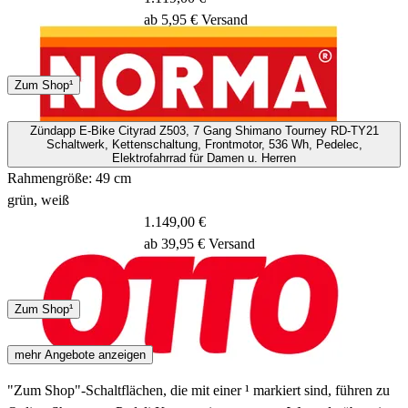
ab 5,95 € Versand
5 - 8 Tage
Zum Shop¹
Zündapp E-Bike Cityrad Z503, 7 Gang Shimano Tourney RD-TY21
Schaltwerk, Kettenschaltung, Frontmotor, 536 Wh, Pedelec,
Elektrofahrrad für Damen u. Herren
Rahmengröße: 49 cm
grün, weiß
1.149,00 €
ab 39,95 € Versand
6 - 8 Tage
Zum Shop¹
mehr Angebote anzeigen
"Zum Shop"-Schaltflächen, die mit einer ¹ markiert sind, führen zu