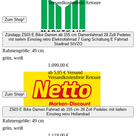
Versandkostenfreie Retoure
Spedition
Zum Shop¹
2 Tage
Zündapp Z503 E Bike Damen ab 155 cm Damenfahrrad 28 Zoll Pedelec
mit tiefem Einstieg retro Elektrofahrrad 7 Gang Schaltung E Fahrrad
Stadtrad StVZO
Rahmengröße: 49 cm
grün, weiß
1.099,00 €
ab 5,95 € Versand
Versandkostenfreie Retoure
Spedition
Zum Shop¹
4 Tage
Z503 E Bike Damen Fahrrad ab 155 cm 28 Zoll Pedelec mit tiefem
Einstieg retro Hollandrad
Rahmengröße: 49 cm
grün, weiß
1.119,00 €