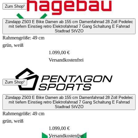
Spedition
Zum Shop¹
2 - 20 Tage
Zündapp Z503 E Bike Damen ab 155 cm Damenfahrrad 28 Zoll Pedelec
mit tiefem Einstieg retro Elektrofahrrad 7 Gang Schaltung E Fahrrad
Stadtrad StVZO
Rahmengröße: 49 cm
grün, weiß
1.099,00 €
Versandkostenfrei
Spedition
Zum Shop¹
2 Tage
Zündapp Z503 E Bike Damen ab 155 cm Damenfahrrad 28 Zoll Pedelec
mit tiefem Einstieg retro Elektrofahrrad 7 Gang Schaltung E Fahrrad
Stadtrad StVZO
Rahmengröße: 49 cm
grün, weiß
1.099,00 €
Versandkostenfrei