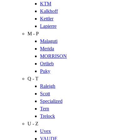
KTM
Kalkhoff
Kettler
Lapierre
M - P
Malaguti
Merida
MORRISON
Ortlieb
Puky
Q - T
Raleigh
Scott
Specialized
Tern
Trelock
U - Z
Uvex
VAUDE