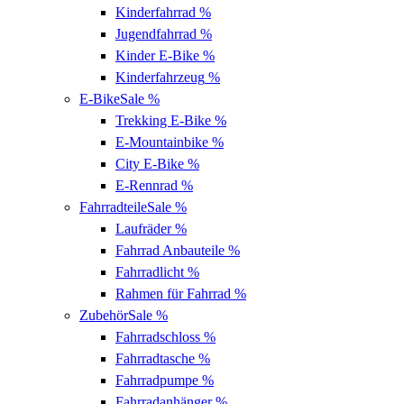
Kinderfahrrad
%
Jugendfahrrad
%
Kinder E-Bike
%
Kinderfahrzeug
%
E-Bike
Sale %
Trekking E-Bike
%
E-Mountainbike
%
City E-Bike
%
E-Rennrad
%
Fahrradteile
Sale %
Laufräder
%
Fahrrad Anbauteile
%
Fahrradlicht
%
Rahmen für Fahrrad
%
Zubehör
Sale %
Fahrradschloss
%
Fahrradtasche
%
Fahrradpumpe
%
Fahrradanhänger
%