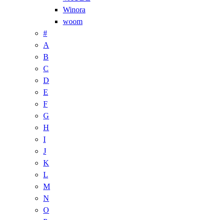
Winora
woom
#
A
B
C
D
E
F
G
H
I
J
K
L
M
N
O