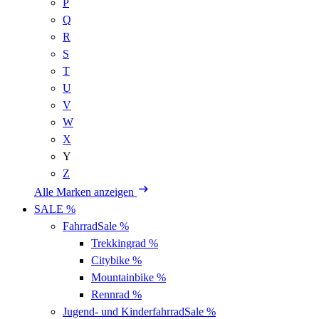
P
Q
R
S
T
U
V
W
X
Y
Z
Alle Marken anzeigen
SALE %
Fahrrad
Sale %
Trekkingrad
%
Citybike
%
Mountainbike
%
Rennrad
%
Jugend- und Kinderfahrrad
Sale %