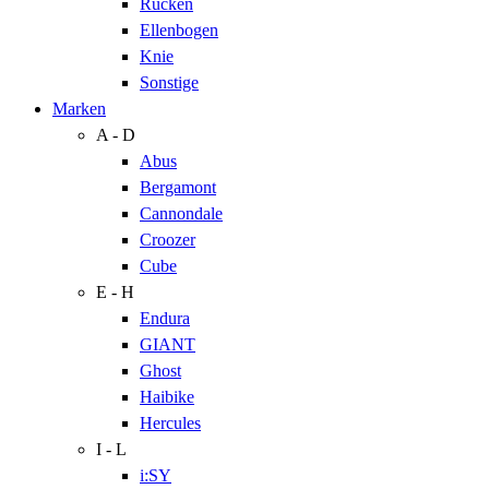
Rücken
Ellenbogen
Knie
Sonstige
Marken
A - D
Abus
Bergamont
Cannondale
Croozer
Cube
E - H
Endura
GIANT
Ghost
Haibike
Hercules
I - L
i:SY