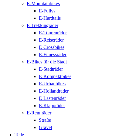
E-Mountainbikes
E-Fullys
E-Hardtails
E-Trekkingräder
E-Tourenräder
E-Reiseräder
E-Crossbikes
E-Fitnessräder
E-Bikes für die Stadt
E-Stadträder
E-Kompaktbikes
E-Urbanbikes
E-Hollandräder
E-Lastenräder
E-Klappräder
E-Rennräder
Straße
Gravel
Teile