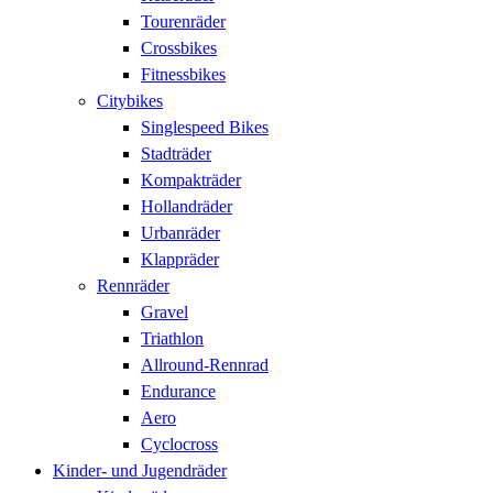
Tourenräder
Crossbikes
Fitnessbikes
Citybikes
Singlespeed Bikes
Stadträder
Kompakträder
Hollandräder
Urbanräder
Klappräder
Rennräder
Gravel
Triathlon
Allround-Rennrad
Endurance
Aero
Cyclocross
Kinder- und Jugendräder