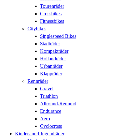
Tourenräder
Crossbikes
Fitnessbikes
Citybikes
Singlespeed Bikes
Stadträder
Kompakträder
Hollandräder
Urbanräder
Klappräder
Rennräder
Gravel
Triathlon
Allround-Rennrad
Endurance
Aero
Cyclocross
Kinder- und Jugendräder