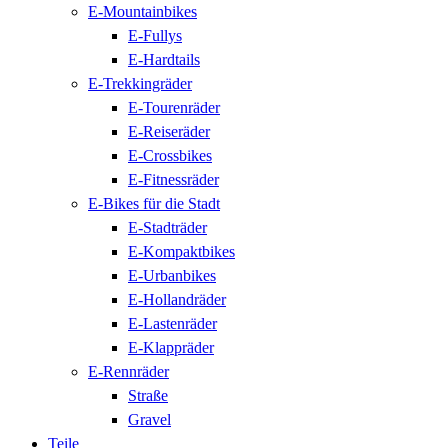
E-Mountainbikes
E-Fullys
E-Hardtails
E-Trekkingräder
E-Tourenräder
E-Reiseräder
E-Crossbikes
E-Fitnessräder
E-Bikes für die Stadt
E-Stadträder
E-Kompaktbikes
E-Urbanbikes
E-Hollandräder
E-Lastenräder
E-Klappräder
E-Rennräder
Straße
Gravel
Teile