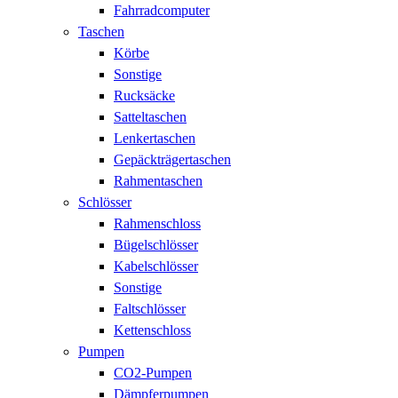
Fahrradcomputer
Taschen
Körbe
Sonstige
Rucksäcke
Satteltaschen
Lenkertaschen
Gepäckträgertaschen
Rahmentaschen
Schlösser
Rahmenschloss
Bügelschlösser
Kabelschlösser
Sonstige
Faltschlösser
Kettenschloss
Pumpen
CO2-Pumpen
Dämpferpumpen