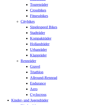
Tourenräder
Crossbikes
Fitnessbikes
Citybikes
Singlespeed Bikes
Stadträder
Kompakträder
Hollandräder
Urbanräder
Klappräder
Rennräder
Gravel
Triathlon
Allround-Rennrad
Endurance
Aero
Cyclocross
Kinder- und Jugendräder