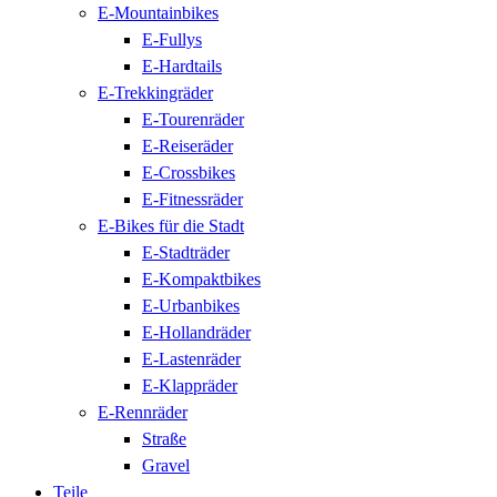
E-Mountainbikes
E-Fullys
E-Hardtails
E-Trekkingräder
E-Tourenräder
E-Reiseräder
E-Crossbikes
E-Fitnessräder
E-Bikes für die Stadt
E-Stadträder
E-Kompaktbikes
E-Urbanbikes
E-Hollandräder
E-Lastenräder
E-Klappräder
E-Rennräder
Straße
Gravel
Teile