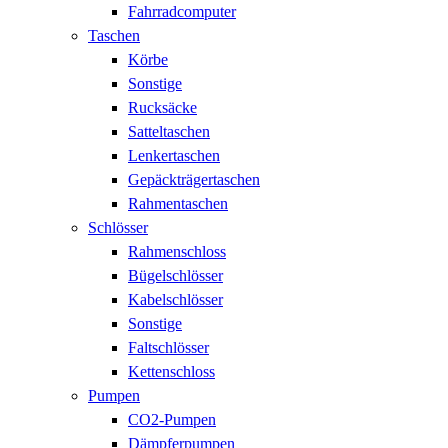
Fahrradcomputer
Taschen
Körbe
Sonstige
Rucksäcke
Satteltaschen
Lenkertaschen
Gepäckträgertaschen
Rahmentaschen
Schlösser
Rahmenschloss
Bügelschlösser
Kabelschlösser
Sonstige
Faltschlösser
Kettenschloss
Pumpen
CO2-Pumpen
Dämpferpumpen