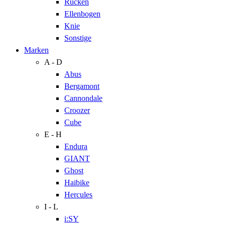
Rücken
Ellenbogen
Knie
Sonstige
Marken
A - D
Abus
Bergamont
Cannondale
Croozer
Cube
E - H
Endura
GIANT
Ghost
Haibike
Hercules
I - L
i:SY