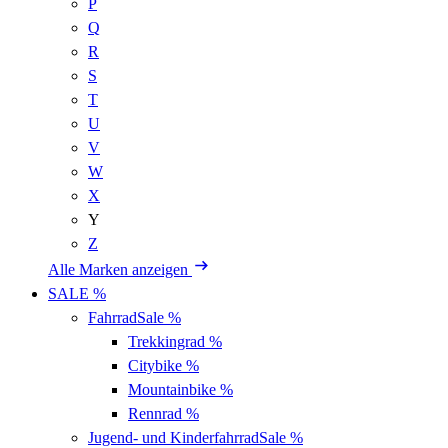
P
Q
R
S
T
U
V
W
X
Y
Z
Alle Marken anzeigen
SALE %
Fahrrad
Sale %
Trekkingrad
%
Citybike
%
Mountainbike
%
Rennrad
%
Jugend- und Kinderfahrrad
Sale %