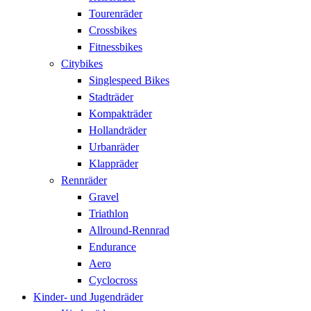
Tourenräder
Crossbikes
Fitnessbikes
Citybikes
Singlespeed Bikes
Stadträder
Kompakträder
Hollandräder
Urbanräder
Klappräder
Rennräder
Gravel
Triathlon
Allround-Rennrad
Endurance
Aero
Cyclocross
Kinder- und Jugendräder