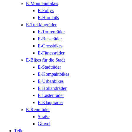
E-Mountainbikes
E-Fullys
E-Hardtails
E-Trekkingräder
E-Tourenräder
E-Reiseräder
E-Crossbikes
E-Fitnessräder
E-Bikes für die Stadt
E-Stadträder
E-Kompaktbikes
E-Urbanbikes
E-Hollandräder
E-Lastenräder
E-Klappräder
E-Rennräder
Straße
Gravel
Teile