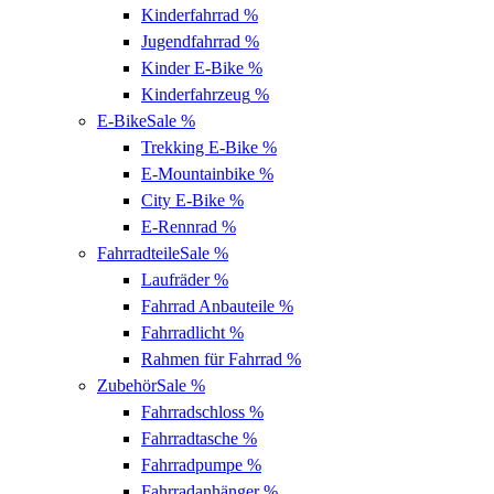
Kinderfahrrad
%
Jugendfahrrad
%
Kinder E-Bike
%
Kinderfahrzeug
%
E-Bike
Sale %
Trekking E-Bike
%
E-Mountainbike
%
City E-Bike
%
E-Rennrad
%
Fahrradteile
Sale %
Laufräder
%
Fahrrad Anbauteile
%
Fahrradlicht
%
Rahmen für Fahrrad
%
Zubehör
Sale %
Fahrradschloss
%
Fahrradtasche
%
Fahrradpumpe
%
Fahrradanhänger
%