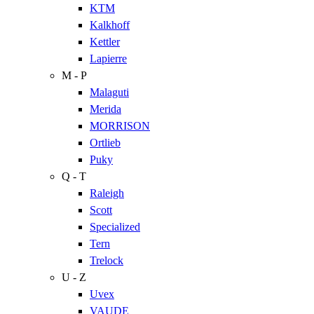
KTM
Kalkhoff
Kettler
Lapierre
M - P
Malaguti
Merida
MORRISON
Ortlieb
Puky
Q - T
Raleigh
Scott
Specialized
Tern
Trelock
U - Z
Uvex
VAUDE