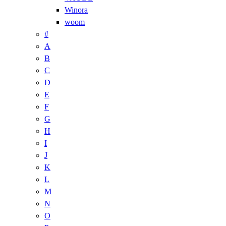
Winora
woom
#
A
B
C
D
E
F
G
H
I
J
K
L
M
N
O