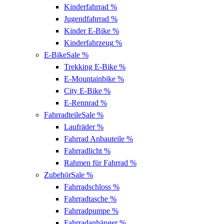
Kinderfahrrad
%
Jugendfahrrad
%
Kinder E-Bike
%
Kinderfahrzeug
%
E-Bike
Sale %
Trekking E-Bike
%
E-Mountainbike
%
City E-Bike
%
E-Rennrad
%
Fahrradteile
Sale %
Laufräder
%
Fahrrad Anbauteile
%
Fahrradlicht
%
Rahmen für Fahrrad
%
Zubehör
Sale %
Fahrradschloss
%
Fahrradtasche
%
Fahrradpumpe
%
Fahrradanhänger
%