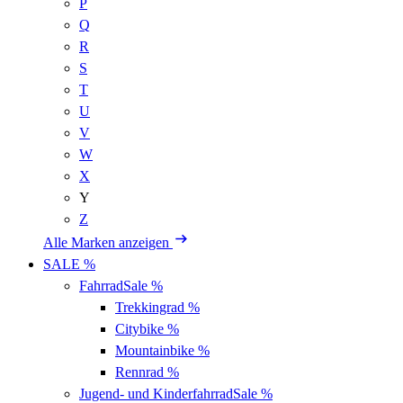
P
Q
R
S
T
U
V
W
X
Y
Z
Alle Marken anzeigen
SALE %
Fahrrad
Sale %
Trekkingrad
%
Citybike
%
Mountainbike
%
Rennrad
%
Jugend- und Kinderfahrrad
Sale %