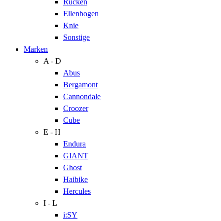
Rücken
Ellenbogen
Knie
Sonstige
Marken
A - D
Abus
Bergamont
Cannondale
Croozer
Cube
E - H
Endura
GIANT
Ghost
Haibike
Hercules
I - L
i:SY