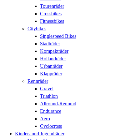
Tourenräder
Crossbikes
Fitnessbikes
Citybikes
Singlespeed Bikes
Stadträder
Kompakträder
Hollandräder
Urbanräder
Klappräder
Rennräder
Gravel
Triathlon
Allround-Rennrad
Endurance
Aero
Cyclocross
Kinder- und Jugendräder