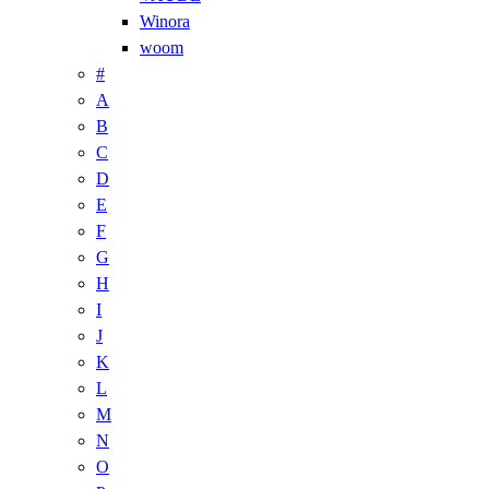
Winora
woom
#
A
B
C
D
E
F
G
H
I
J
K
L
M
N
O