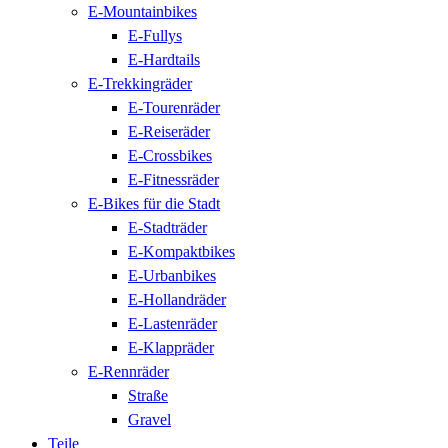
E-Mountainbikes
E-Fullys
E-Hardtails
E-Trekkingräder
E-Tourenräder
E-Reiseräder
E-Crossbikes
E-Fitnessräder
E-Bikes für die Stadt
E-Stadträder
E-Kompaktbikes
E-Urbanbikes
E-Hollandräder
E-Lastenräder
E-Klappräder
E-Rennräder
Straße
Gravel
Teile