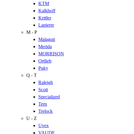
KTM
Kalkhoff
Kettler
Lapierre
M - P
Malaguti
Merida
MORRISON
Ortlieb
Puky
Q - T
Raleigh
Scott
Specialized
Tern
Trelock
U - Z
Uvex
VAUDE