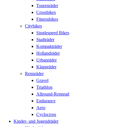
Tourenräder
Crossbikes
Fitnessbikes
Citybikes
Singlespeed Bikes
Stadträder
Kompakträder
Hollandräder
Urbanräder
Klappräder
Rennräder
Gravel
Triathlon
Allround-Rennrad
Endurance
Aero
Cyclocross
Kinder- und Jugendräder