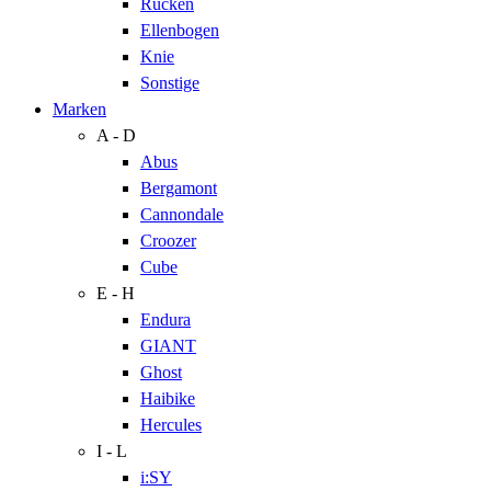
Rücken
Ellenbogen
Knie
Sonstige
Marken
A - D
Abus
Bergamont
Cannondale
Croozer
Cube
E - H
Endura
GIANT
Ghost
Haibike
Hercules
I - L
i:SY