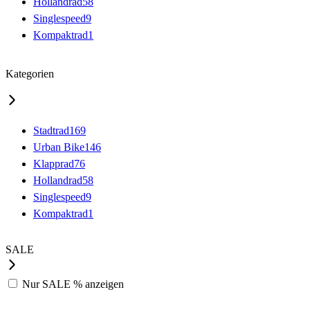
Hollandrad
58
Singlespeed
9
Kompaktrad
1
Kategorien
Stadtrad
169
Urban Bike
146
Klapprad
76
Hollandrad
58
Singlespeed
9
Kompaktrad
1
SALE
Nur
SALE %
anzeigen