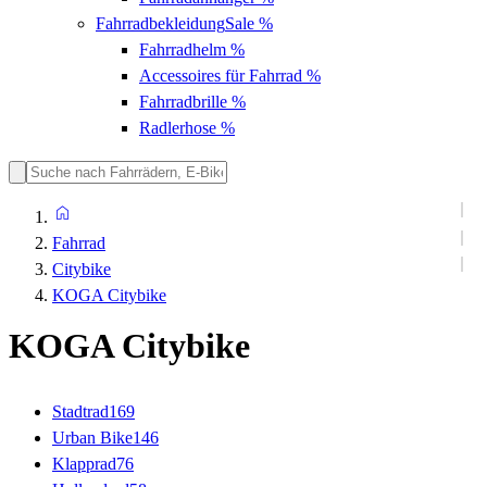
Fahrradbekleidung
Sale %
Fahrradhelm
%
Accessoires für Fahrrad
%
Fahrradbrille
%
Radlerhose
%
Fahrrad
Citybike
KOGA Citybike
KOGA Citybike
Stadtrad
169
Urban Bike
146
Klapprad
76