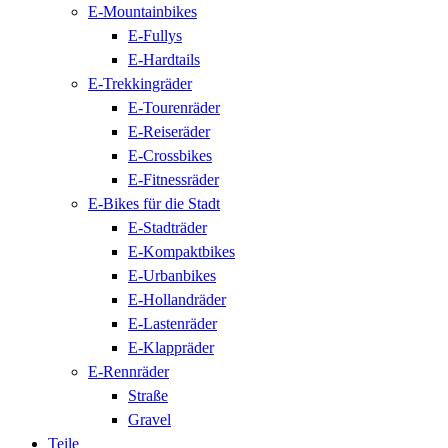
E-Mountainbikes
E-Fullys
E-Hardtails
E-Trekkingräder
E-Tourenräder
E-Reiseräder
E-Crossbikes
E-Fitnessräder
E-Bikes für die Stadt
E-Stadträder
E-Kompaktbikes
E-Urbanbikes
E-Hollandräder
E-Lastenräder
E-Klappräder
E-Rennräder
Straße
Gravel
Teile