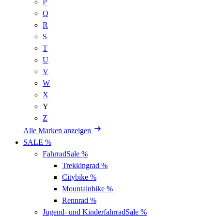
P
Q
R
S
T
U
V
W
X
Y
Z
Alle Marken anzeigen
SALE %
Fahrrad
Sale %
Trekkingrad
%
Citybike
%
Mountainbike
%
Rennrad
%
Jugend- und Kinderfahrrad
Sale %