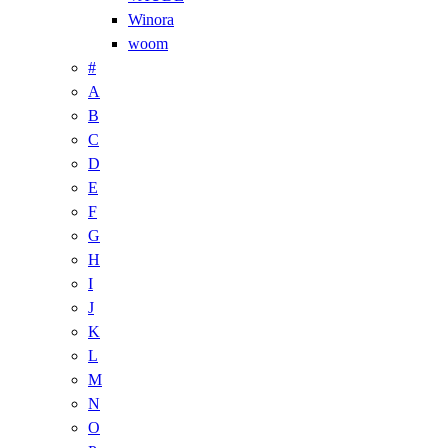
Winora
woom
#
A
B
C
D
E
F
G
H
I
J
K
L
M
N
O