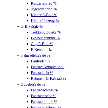
Kinderfahrrad
%
Jugendfahrrad
%
Kinder E-Bike
%
Kinderfahrzeug
%
E-Bike
Sale %
Trekking E-Bike
%
E-Mountainbike
%
City E-Bike
%
E-Rennrad
%
Fahrradteile
Sale %
Laufräder
%
Fahrrad Anbauteile
%
Fahrradlicht
%
Rahmen für Fahrrad
%
Zubehör
Sale %
Fahrradschloss
%
Fahrradtasche
%
Fahrradpumpe
%
Fahrradanhänger
%