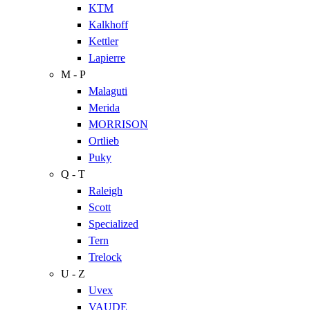
KTM
Kalkhoff
Kettler
Lapierre
M - P
Malaguti
Merida
MORRISON
Ortlieb
Puky
Q - T
Raleigh
Scott
Specialized
Tern
Trelock
U - Z
Uvex
VAUDE