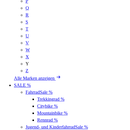
P
Q
R
S
T
U
V
W
X
Y
Z
Alle Marken anzeigen
SALE %
Fahrrad
Sale %
Trekkingrad
%
Citybike
%
Mountainbike
%
Rennrad
%
Jugend- und Kinderfahrrad
Sale %