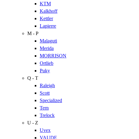
KTM
Kalkhoff
Kettler
Lapierre
M - P
Malaguti
Merida
MORRISON
Ortlieb
Puky
Q - T
Raleigh
Scott
Specialized
Tern
Trelock
U - Z
Uvex
VAUDE