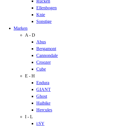
Rücken
Ellenbogen
Knie
Sonstige
Marken
A - D
Abus
Bergamont
Cannondale
Croozer
Cube
E - H
Endura
GIANT
Ghost
Haibike
Hercules
I - L
i:SY