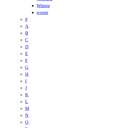
Winora
woom
#
A
B
C
D
E
F
G
H
I
J
K
L
M
N
O