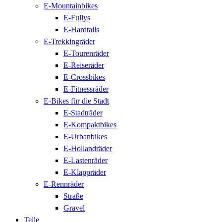
E-Mountainbikes
E-Fullys
E-Hardtails
E-Trekkingräder
E-Tourenräder
E-Reiseräder
E-Crossbikes
E-Fitnessräder
E-Bikes für die Stadt
E-Stadträder
E-Kompaktbikes
E-Urbanbikes
E-Hollandräder
E-Lastenräder
E-Klappräder
E-Rennräder
Straße
Gravel
Teile