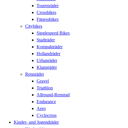
Tourenräder
Crossbikes
Fitnessbikes
Citybikes
Singlespeed Bikes
Stadträder
Kompakträder
Hollandräder
Urbanräder
Klappräder
Rennräder
Gravel
Triathlon
Allround-Rennrad
Endurance
Aero
Cyclocross
Kinder- und Jugendräder