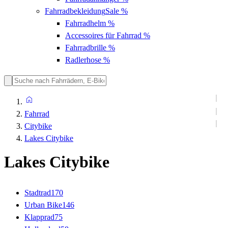
Fahrradbekleidung
Sale %
Fahrradhelm
%
Accessoires für Fahrrad
%
Fahrradbrille
%
Radlerhose
%
Fahrrad
Citybike
Lakes Citybike
Lakes Citybike
Stadtrad
170
Urban Bike
146
Klapprad
75