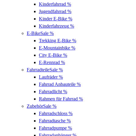
Kinderfahrrad
%
Jugendfahrrad
%
Kinder E-Bike
%
Kinderfahrzeug
%
E-Bike
Sale %
Trekking E-Bike
%
E-Mountainbike
%
City E-Bike
%
E-Rennrad
%
Fahrradteile
Sale %
Laufräder
%
Fahrrad Anbauteile
%
Fahrradlicht
%
Rahmen für Fahrrad
%
Zubehör
Sale %
Fahrradschloss
%
Fahrradtasche
%
Fahrradpumpe
%
Fahrradanhänger
%