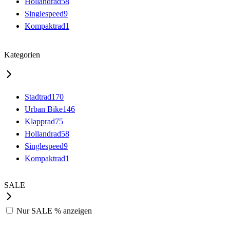
Hollandrad
58
Singlespeed
9
Kompaktrad
1
Kategorien
Stadtrad
170
Urban Bike
146
Klapprad
75
Hollandrad
58
Singlespeed
9
Kompaktrad
1
SALE
Nur
SALE %
anzeigen