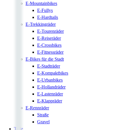
E-Mountainbikes
E-Fullys
E-Hardtails
E-Trekkingräder
E-Tourenräder
E-Reiseräder
E-Crossbikes
E-Fitnessräder
E-Bikes für die Stadt
E-Stadträder
E-Kompaktbikes
E-Urbanbikes
E-Hollandräder
E-Lastenräder
E-Klappräder
E-Rennräder
Straße
Gravel
Teile