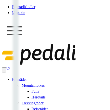
Fahrradhändler
Magazin
Fahrräder
Mountainbikes
Fully
Hardtails
Trekkingräder
Reiseräder