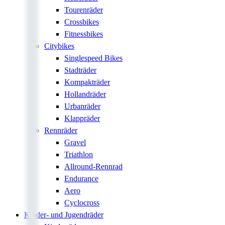
Tourenräder
Crossbikes
Fitnessbikes
Citybikes
Singlespeed Bikes
Stadträder
Kompakträder
Hollandräder
Urbanräder
Klappräder
Rennräder
Gravel
Triathlon
Allround-Rennrad
Endurance
Aero
Cyclocross
Kinder- und Jugendräder