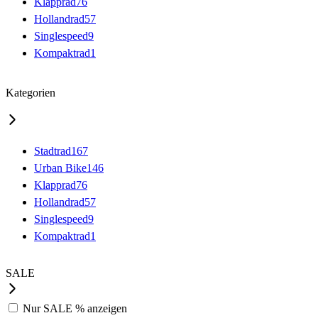
Klapprad
76
Hollandrad
57
Singlespeed
9
Kompaktrad
1
Kategorien
Stadtrad
167
Urban Bike
146
Klapprad
76
Hollandrad
57
Singlespeed
9
Kompaktrad
1
SALE
Nur
SALE %
anzeigen