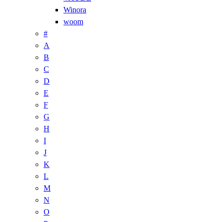
Winora
woom
#
A
B
C
D
E
F
G
H
I
J
K
L
M
N
O