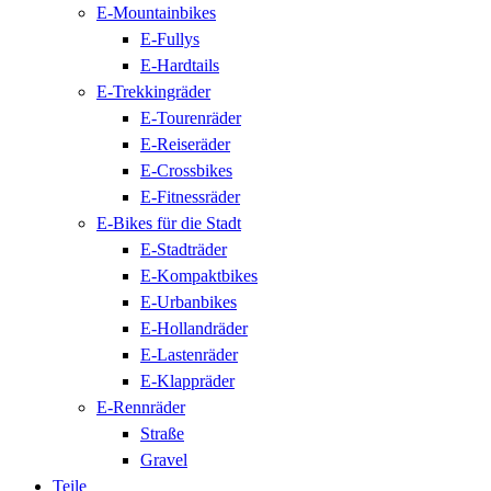
E-Mountainbikes
E-Fullys
E-Hardtails
E-Trekkingräder
E-Tourenräder
E-Reiseräder
E-Crossbikes
E-Fitnessräder
E-Bikes für die Stadt
E-Stadträder
E-Kompaktbikes
E-Urbanbikes
E-Hollandräder
E-Lastenräder
E-Klappräder
E-Rennräder
Straße
Gravel
Teile