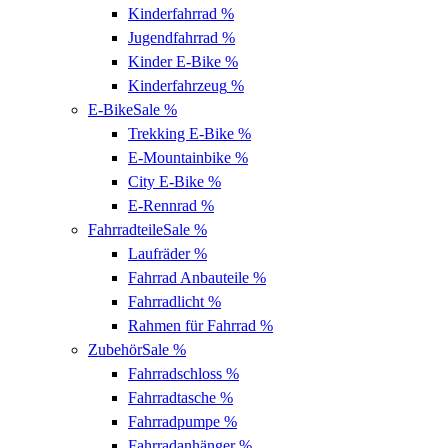
Kinderfahrrad
%
Jugendfahrrad
%
Kinder E-Bike
%
Kinderfahrzeug
%
E-Bike
Sale %
Trekking E-Bike
%
E-Mountainbike
%
City E-Bike
%
E-Rennrad
%
Fahrradteile
Sale %
Laufräder
%
Fahrrad Anbauteile
%
Fahrradlicht
%
Rahmen für Fahrrad
%
Zubehör
Sale %
Fahrradschloss
%
Fahrradtasche
%
Fahrradpumpe
%
Fahrradanhänger
%