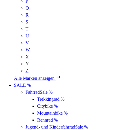
P
Q
R
S
T
U
V
W
X
Y
Z
Alle Marken anzeigen
SALE %
Fahrrad
Sale %
Trekkingrad
%
Citybike
%
Mountainbike
%
Rennrad
%
Jugend- und Kinderfahrrad
Sale %