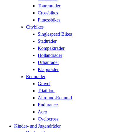
Tourenräder
Crossbikes
Fitnessbikes
Citybikes
Singlespeed Bikes
Stadträder
Kompakträder
Hollandräder
Urbanräder
Klappräder
Rennräder
Gravel
Triathlon
Allround-Rennrad
Endurance
Aero
Cyclocross
Kinder- und Jugendräder