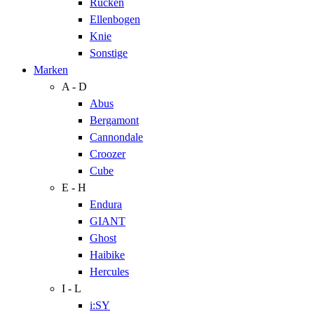
Rücken
Ellenbogen
Knie
Sonstige
Marken
A - D
Abus
Bergamont
Cannondale
Croozer
Cube
E - H
Endura
GIANT
Ghost
Haibike
Hercules
I - L
i:SY