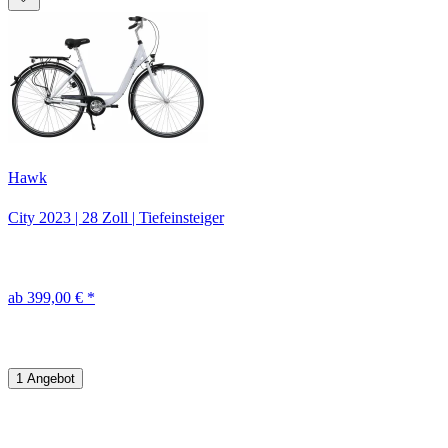
Hawk
City
2023
|
28 Zoll
|
Tiefeinsteiger
ab 399,00 € *
1 Angebot