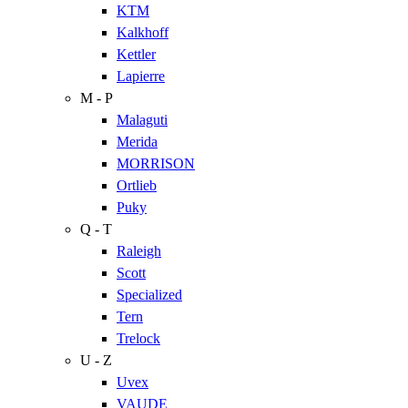
KTM
Kalkhoff
Kettler
Lapierre
M - P
Malaguti
Merida
MORRISON
Ortlieb
Puky
Q - T
Raleigh
Scott
Specialized
Tern
Trelock
U - Z
Uvex
VAUDE