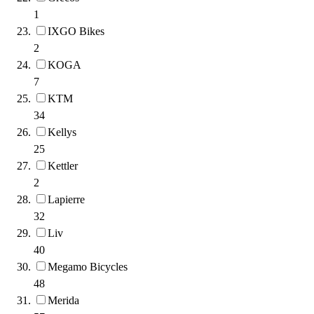
1
IXGO Bikes
2
KOGA
7
KTM
34
Kellys
25
Kettler
2
Lapierre
32
Liv
40
Megamo Bicycles
48
Merida