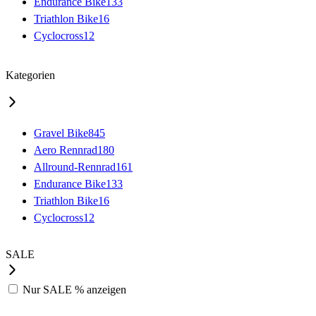
Endurance Bike
133
Triathlon Bike
16
Cyclocross
12
Kategorien
Gravel Bike
845
Aero Rennrad
180
Allround-Rennrad
161
Endurance Bike
133
Triathlon Bike
16
Cyclocross
12
SALE
Nur
SALE %
anzeigen