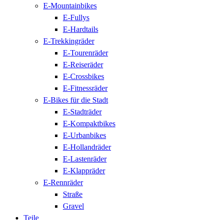
E-Mountainbikes
E-Fullys
E-Hardtails
E-Trekkingräder
E-Tourenräder
E-Reiseräder
E-Crossbikes
E-Fitnessräder
E-Bikes für die Stadt
E-Stadträder
E-Kompaktbikes
E-Urbanbikes
E-Hollandräder
E-Lastenräder
E-Klappräder
E-Rennräder
Straße
Gravel
Teile