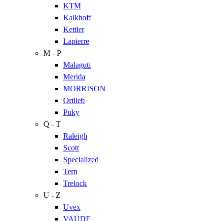
KTM
Kalkhoff
Kettler
Lapierre
M - P
Malaguti
Merida
MORRISON
Ortlieb
Puky
Q - T
Raleigh
Scott
Specialized
Tern
Trelock
U - Z
Uvex
VAUDE