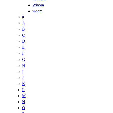
Winora
woom
#
A
B
C
D
E
F
G
H
I
J
K
L
M
N
O