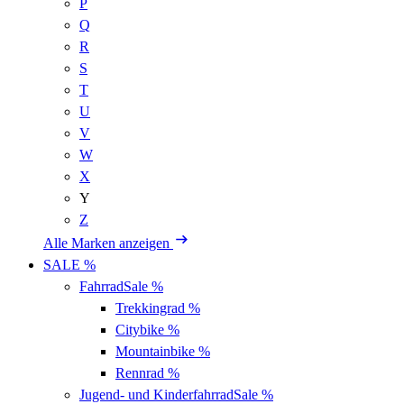
P
Q
R
S
T
U
V
W
X
Y
Z
Alle Marken anzeigen
SALE %
Fahrrad
Sale %
Trekkingrad
%
Citybike
%
Mountainbike
%
Rennrad
%
Jugend- und Kinderfahrrad
Sale %