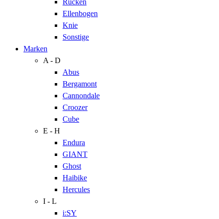
Rücken
Ellenbogen
Knie
Sonstige
Marken
A - D
Abus
Bergamont
Cannondale
Croozer
Cube
E - H
Endura
GIANT
Ghost
Haibike
Hercules
I - L
i:SY