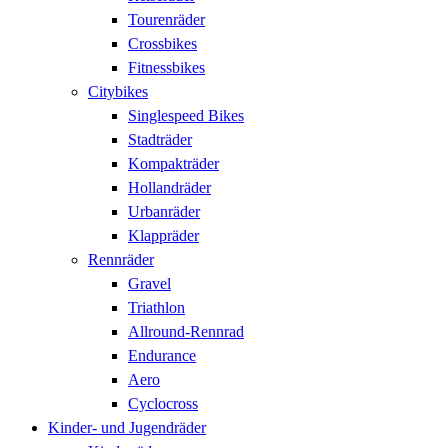
Tourenräder
Crossbikes
Fitnessbikes
Citybikes
Singlespeed Bikes
Stadträder
Kompakträder
Hollandräder
Urbanräder
Klappräder
Rennräder
Gravel
Triathlon
Allround-Rennrad
Endurance
Aero
Cyclocross
Kinder- und Jugendräder