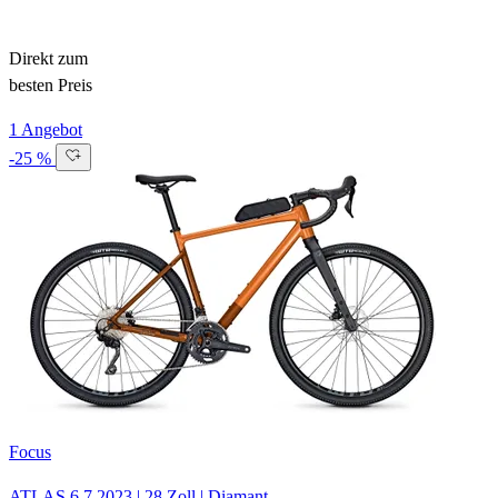
Direkt zum
besten Preis
1 Angebot
-25 %
Focus
ATLAS 6.7
2023
|
28 Zoll
|
Diamant