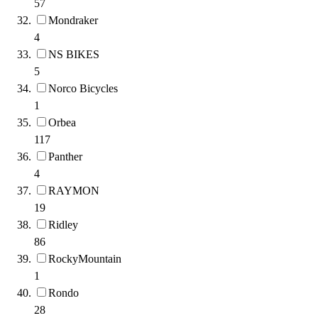
57
Mondraker
4
NS BIKES
5
Norco Bicycles
1
Orbea
117
Panther
4
RAYMON
19
Ridley
86
RockyMountain
1
Rondo
28