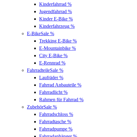
Kinderfahrrad
%
Jugendfahrrad
%
Kinder E-Bike
%
Kinderfahrzeug
%
E-Bike
Sale %
Trekking E-Bike
%
E-Mountainbike
%
City E-Bike
%
E-Rennrad
%
Fahrradteile
Sale %
Laufräder
%
Fahrrad Anbauteile
%
Fahrradlicht
%
Rahmen für Fahrrad
%
Zubehör
Sale %
Fahrradschloss
%
Fahrradtasche
%
Fahrradpumpe
%
Fahrradanhänger
%