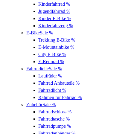
Kinderfahrrad
%
Jugendfahrrad
%
Kinder E-Bike
%
Kinderfahrzeug
%
E-Bike
Sale %
Trekking E-Bike
%
E-Mountainbike
%
City E-Bike
%
E-Rennrad
%
Fahrradteile
Sale %
Laufräder
%
Fahrrad Anbauteile
%
Fahrradlicht
%
Rahmen für Fahrrad
%
Zubehör
Sale %
Fahrradschloss
%
Fahrradtasche
%
Fahrradpumpe
%
Fahrradanhänger
%