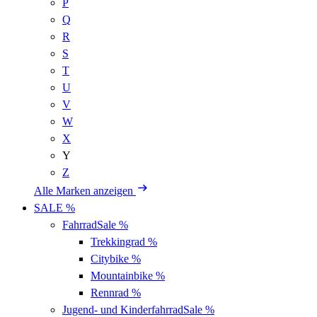
P
Q
R
S
T
U
V
W
X
Y
Z
Alle Marken anzeigen
SALE %
Fahrrad
Sale %
Trekkingrad
%
Citybike
%
Mountainbike
%
Rennrad
%
Jugend- und Kinderfahrrad
Sale %