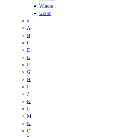
Winora
woom
#
A
B
C
D
E
F
G
H
I
J
K
L
M
N
O