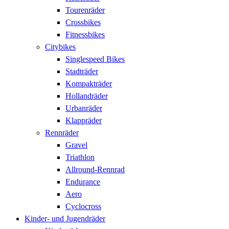
Tourenräder
Crossbikes
Fitnessbikes
Citybikes
Singlespeed Bikes
Stadträder
Kompakträder
Hollandräder
Urbanräder
Klappräder
Rennräder
Gravel
Triathlon
Allround-Rennrad
Endurance
Aero
Cyclocross
Kinder- und Jugendräder