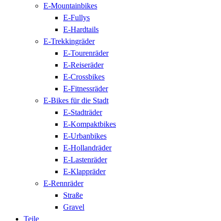
E-Mountainbikes
E-Fullys
E-Hardtails
E-Trekkingräder
E-Tourenräder
E-Reiseräder
E-Crossbikes
E-Fitnessräder
E-Bikes für die Stadt
E-Stadträder
E-Kompaktbikes
E-Urbanbikes
E-Hollandräder
E-Lastenräder
E-Klappräder
E-Rennräder
Straße
Gravel
Teile