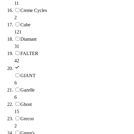
11
Creme Cycles
2
Cube
121
Diamant
31
FALTER
42
GIANT
6
Gazelle
6
Ghost
15
Grecos
2
Green's