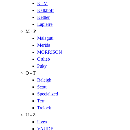
KTM
Kalkhoff
Kettler
Lapierre
M - P
Malaguti
Merida
MORRISON
Ortlieb
Puky
Q - T
Raleigh
Scott
Specialized
Tern
Trelock
U - Z
Uvex
VAUDE