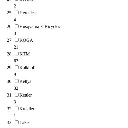
2
Hercules
4
Husqvarna E-Bicycles
3
KOGA
21
KTM
63
Kalkhoff
9
Kellys
32
Kettler
3
Kreidler
1
Lakes