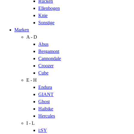
Rücken
Ellenbogen
Knie
Sonstige
Marken
A - D
Abus
Bergamont
Cannondale
Croozer
Cube
E - H
Endura
GIANT
Ghost
Haibike
Hercules
I - L
i:SY