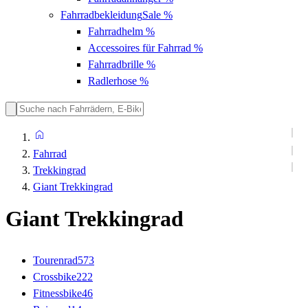
Fahrradbekleidung
Sale %
Fahrradhelm
%
Accessoires für Fahrrad
%
Fahrradbrille
%
Radlerhose
%
Fahrrad
Trekkingrad
Giant Trekkingrad
Giant Trekkingrad
Tourenrad
573
Crossbike
222
Fitnessbike
46