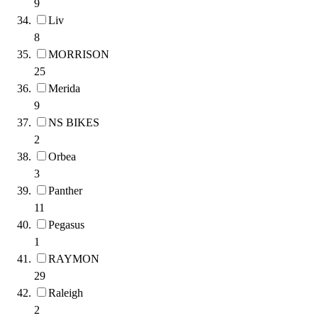
9
Liv
8
MORRISON
25
Merida
9
NS BIKES
2
Orbea
3
Panther
11
Pegasus
1
RAYMON
29
Raleigh
2