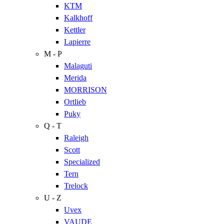
KTM
Kalkhoff
Kettler
Lapierre
M - P
Malaguti
Merida
MORRISON
Ortlieb
Puky
Q - T
Raleigh
Scott
Specialized
Tern
Trelock
U - Z
Uvex
VAUDE