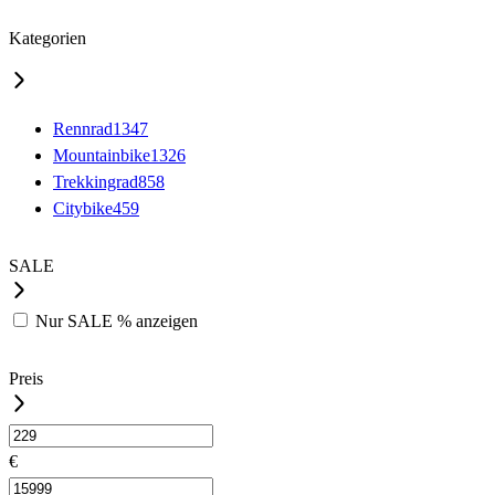
Kategorien
Rennrad
1347
Mountainbike
1326
Trekkingrad
858
Citybike
459
SALE
Nur
SALE %
anzeigen
Preis
€