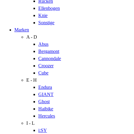
Rücken
Ellenbogen
Knie
Sonstige
Marken
A - D
Abus
Bergamont
Cannondale
Croozer
Cube
E - H
Endura
GIANT
Ghost
Haibike
Hercules
I - L
i:SY