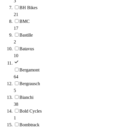
3
BH Bikes
21
BMC
17
Bastille
2
Batavus
10
Bergamont
64
Bergrausch
5
Bianchi
38
Bold Cycles
1
Bombtrack