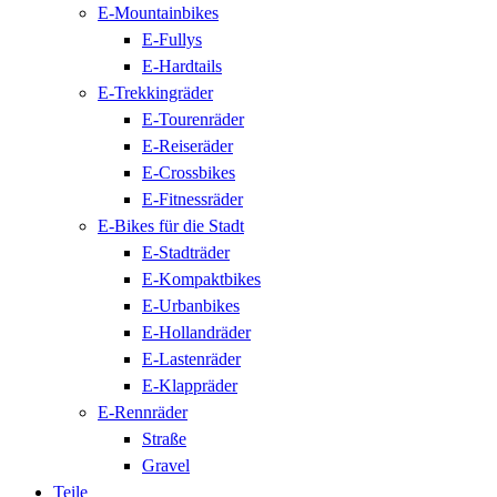
E-Mountainbikes
E-Fullys
E-Hardtails
E-Trekkingräder
E-Tourenräder
E-Reiseräder
E-Crossbikes
E-Fitnessräder
E-Bikes für die Stadt
E-Stadträder
E-Kompaktbikes
E-Urbanbikes
E-Hollandräder
E-Lastenräder
E-Klappräder
E-Rennräder
Straße
Gravel
Teile