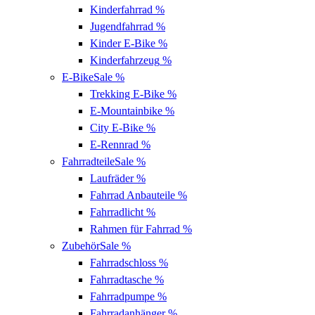
Kinderfahrrad
%
Jugendfahrrad
%
Kinder E-Bike
%
Kinderfahrzeug
%
E-Bike
Sale %
Trekking E-Bike
%
E-Mountainbike
%
City E-Bike
%
E-Rennrad
%
Fahrradteile
Sale %
Laufräder
%
Fahrrad Anbauteile
%
Fahrradlicht
%
Rahmen für Fahrrad
%
Zubehör
Sale %
Fahrradschloss
%
Fahrradtasche
%
Fahrradpumpe
%
Fahrradanhänger
%