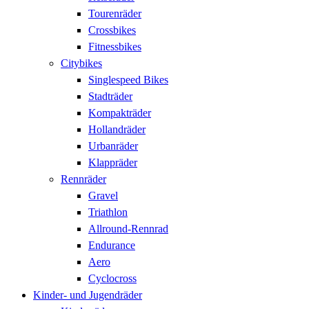
Tourenräder
Crossbikes
Fitnessbikes
Citybikes
Singlespeed Bikes
Stadträder
Kompakträder
Hollandräder
Urbanräder
Klappräder
Rennräder
Gravel
Triathlon
Allround-Rennrad
Endurance
Aero
Cyclocross
Kinder- und Jugendräder