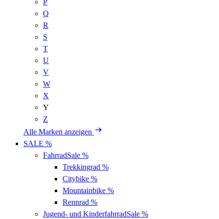
P
Q
R
S
T
U
V
W
X
Y
Z
Alle Marken anzeigen
SALE %
Fahrrad
Sale %
Trekkingrad
%
Citybike
%
Mountainbike
%
Rennrad
%
Jugend- und Kinderfahrrad
Sale %