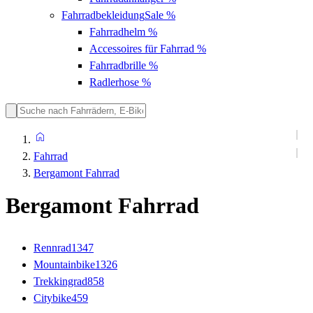
Fahrradbekleidung
Sale %
Fahrradhelm
%
Accessoires für Fahrrad
%
Fahrradbrille
%
Radlerhose
%
Fahrrad
Bergamont Fahrrad
Bergamont Fahrrad
Rennrad
1347
Mountainbike
1326
Trekkingrad
858
Citybike
459