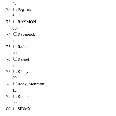
43
Pegasus
6
RAYMON
85
Rabeneick
2
Radio
20
Raleigh
2
Ridley
89
RockyMountain
12
Rondo
29
SIBMX
3