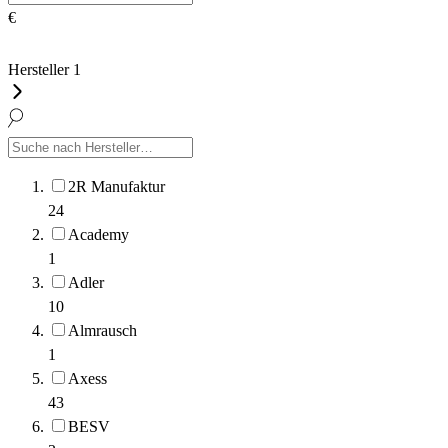
€
Hersteller
1
2R Manufaktur
24
Academy
1
Adler
10
Almrausch
1
Axess
43
BESV