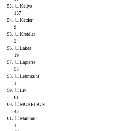
Kellys
137
Kettler
9
Kreidler
3
Lakes
19
Lapierre
53
Lehmkuhl
1
Liv
61
MORRISON
43
Mammut
1