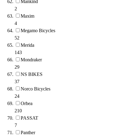
Mankind
2
Maxim
4
Megamo Bicycles
52
Merida
143
Mondraker
29
NS BIKES
37
Norco Bicycles
24
Orbea
210
PASSAT
7
Panther