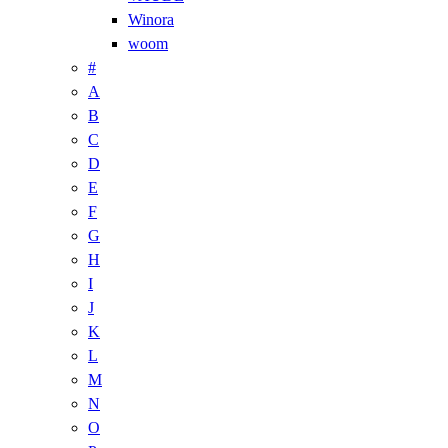
Winora
woom
#
A
B
C
D
E
F
G
H
I
J
K
L
M
N
O