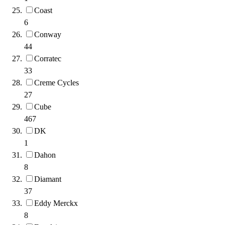
Coast
6
Conway
44
Corratec
33
Creme Cycles
27
Cube
467
DK
1
Dahon
8
Diamant
37
Eddy Merckx
8