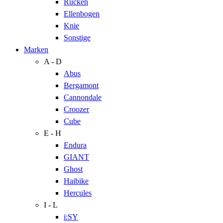
Rücken
Ellenbogen
Knie
Sonstige
Marken
A - D
Abus
Bergamont
Cannondale
Croozer
Cube
E - H
Endura
GIANT
Ghost
Haibike
Hercules
I - L
i:SY