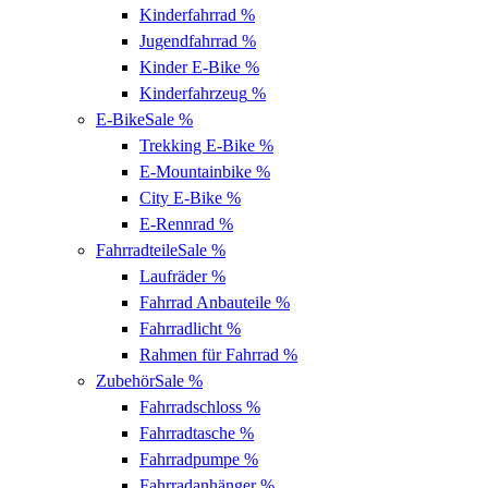
Kinderfahrrad
%
Jugendfahrrad
%
Kinder E-Bike
%
Kinderfahrzeug
%
E-Bike
Sale %
Trekking E-Bike
%
E-Mountainbike
%
City E-Bike
%
E-Rennrad
%
Fahrradteile
Sale %
Laufräder
%
Fahrrad Anbauteile
%
Fahrradlicht
%
Rahmen für Fahrrad
%
Zubehör
Sale %
Fahrradschloss
%
Fahrradtasche
%
Fahrradpumpe
%
Fahrradanhänger
%