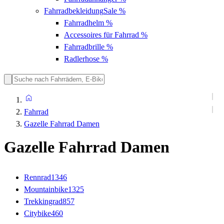
Fahrradbekleidung
Sale %
Fahrradhelm
%
Accessoires für Fahrrad
%
Fahrradbrille
%
Radlerhose
%
Fahrrad
Gazelle Fahrrad Damen
Gazelle Fahrrad Damen
Rennrad
1346
Mountainbike
1325
Trekkingrad
857
Citybike
460