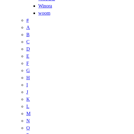
Winora
woom
#
A
B
C
D
E
F
G
H
I
J
K
L
M
N
O