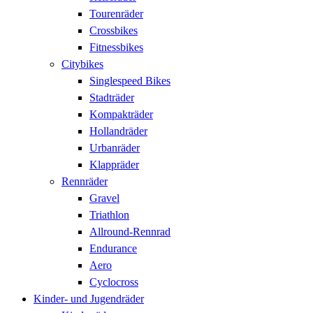
Tourenräder
Crossbikes
Fitnessbikes
Citybikes
Singlespeed Bikes
Stadträder
Kompakträder
Hollandräder
Urbanräder
Klappräder
Rennräder
Gravel
Triathlon
Allround-Rennrad
Endurance
Aero
Cyclocross
Kinder- und Jugendräder