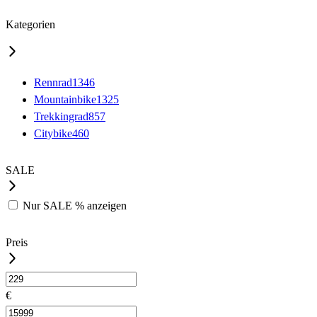
Kategorien
Rennrad
1346
Mountainbike
1325
Trekkingrad
857
Citybike
460
SALE
Nur
SALE %
anzeigen
Preis
€