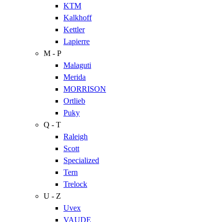
KTM
Kalkhoff
Kettler
Lapierre
M - P
Malaguti
Merida
MORRISON
Ortlieb
Puky
Q - T
Raleigh
Scott
Specialized
Tern
Trelock
U - Z
Uvex
VAUDE