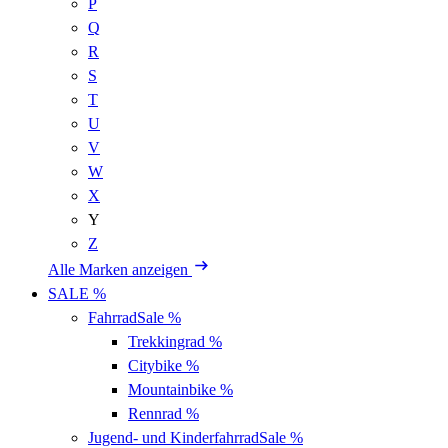
P
Q
R
S
T
U
V
W
X
Y
Z
Alle Marken anzeigen
SALE %
Fahrrad
Sale %
Trekkingrad
%
Citybike
%
Mountainbike
%
Rennrad
%
Jugend- und Kinderfahrrad
Sale %