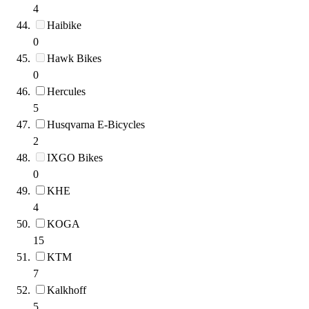
4
Haibike
0
Hawk Bikes
0
Hercules
5
Husqvarna E-Bicycles
2
IXGO Bikes
0
KHE
4
KOGA
15
KTM
7
Kalkhoff
5