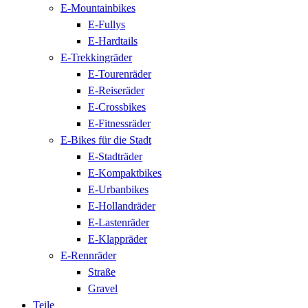
E-Mountainbikes
E-Fullys
E-Hardtails
E-Trekkingräder
E-Tourenräder
E-Reiseräder
E-Crossbikes
E-Fitnessräder
E-Bikes für die Stadt
E-Stadträder
E-Kompaktbikes
E-Urbanbikes
E-Hollandräder
E-Lastenräder
E-Klappräder
E-Rennräder
Straße
Gravel
Teile