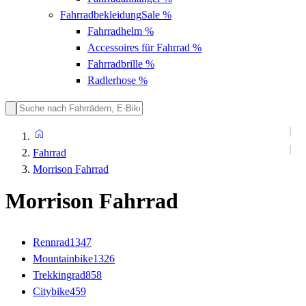
Fahrradbekleidung
Sale %
Fahrradhelm
%
Accessoires für Fahrrad
%
Fahrradbrille
%
Radlerhose
%
Fahrrad
Morrison Fahrrad
Morrison Fahrrad
Rennrad
1347
Mountainbike
1326
Trekkingrad
858
Citybike
459