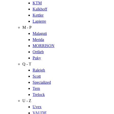
KTM
Kalkhoff
Kettler
Lapierre
M - P
Malaguti
Merida
MORRISON
Ortlieb
Puky
Q - T
Raleigh
Scott
Specialized
Tern
Trelock
U - Z
Uvex
VAUDE