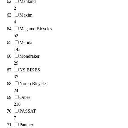
Mankind
2
Maxim
4
Megamo Bicycles
52
Merida
143
Mondraker
29
NS BIKES
37
Norco Bicycles
24
Orbea
210
PASSAT
7
Panther