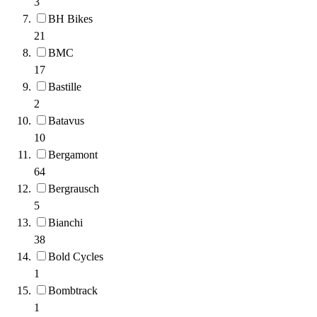
3
BH Bikes
21
BMC
17
Bastille
2
Batavus
10
Bergamont
64
Bergrausch
5
Bianchi
38
Bold Cycles
1
Bombtrack
1