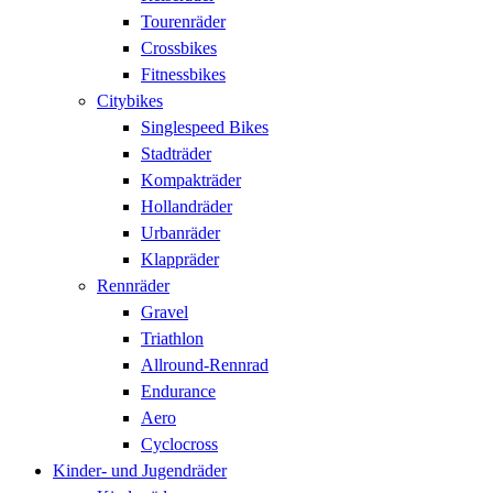
Tourenräder
Crossbikes
Fitnessbikes
Citybikes
Singlespeed Bikes
Stadträder
Kompakträder
Hollandräder
Urbanräder
Klappräder
Rennräder
Gravel
Triathlon
Allround-Rennrad
Endurance
Aero
Cyclocross
Kinder- und Jugendräder