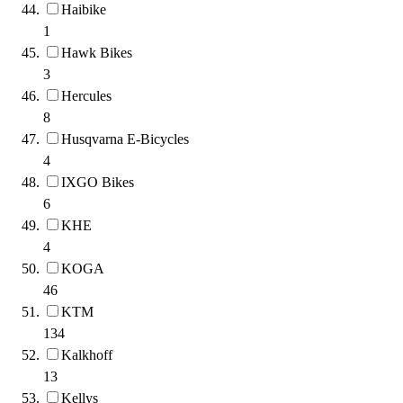
Haibike
1
Hawk Bikes
3
Hercules
8
Husqvarna E-Bicycles
4
IXGO Bikes
6
KHE
4
KOGA
46
KTM
134
Kalkhoff
13
Kellys