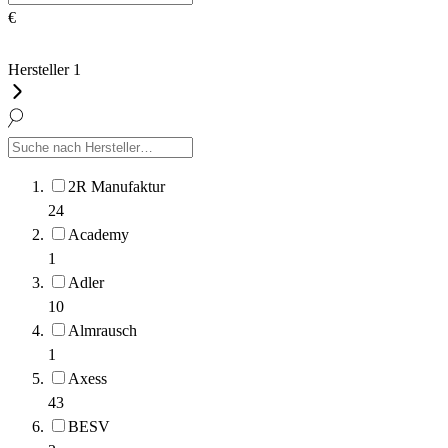
€
Hersteller
1
2R Manufaktur
24
Academy
1
Adler
10
Almrausch
1
Axess
43
BESV