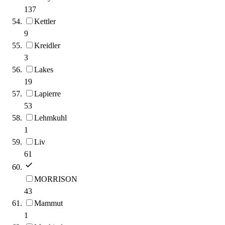
137
Kettler
9
Kreidler
3
Lakes
19
Lapierre
53
Lehmkuhl
1
Liv
61
MORRISON
43
Mammut
1