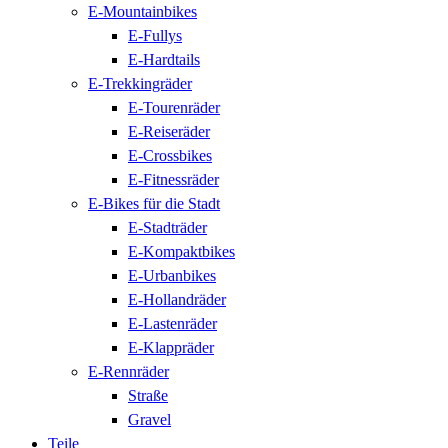
E-Mountainbikes
E-Fullys
E-Hardtails
E-Trekkingräder
E-Tourenräder
E-Reiseräder
E-Crossbikes
E-Fitnessräder
E-Bikes für die Stadt
E-Stadträder
E-Kompaktbikes
E-Urbanbikes
E-Hollandräder
E-Lastenräder
E-Klappräder
E-Rennräder
Straße
Gravel
Teile