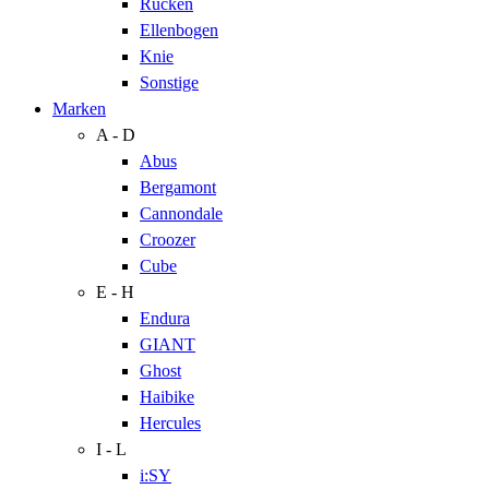
Rücken
Ellenbogen
Knie
Sonstige
Marken
A - D
Abus
Bergamont
Cannondale
Croozer
Cube
E - H
Endura
GIANT
Ghost
Haibike
Hercules
I - L
i:SY