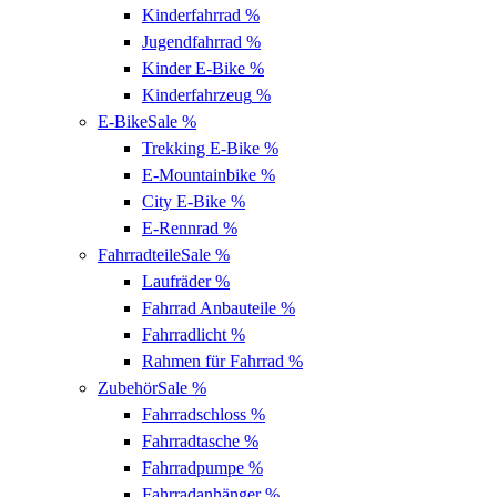
Kinderfahrrad
%
Jugendfahrrad
%
Kinder E-Bike
%
Kinderfahrzeug
%
E-Bike
Sale %
Trekking E-Bike
%
E-Mountainbike
%
City E-Bike
%
E-Rennrad
%
Fahrradteile
Sale %
Laufräder
%
Fahrrad Anbauteile
%
Fahrradlicht
%
Rahmen für Fahrrad
%
Zubehör
Sale %
Fahrradschloss
%
Fahrradtasche
%
Fahrradpumpe
%
Fahrradanhänger
%