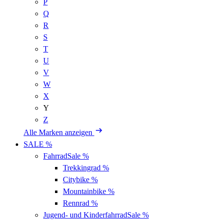
P
Q
R
S
T
U
V
W
X
Y
Z
Alle Marken anzeigen
SALE %
Fahrrad
Sale %
Trekkingrad
%
Citybike
%
Mountainbike
%
Rennrad
%
Jugend- und Kinderfahrrad
Sale %