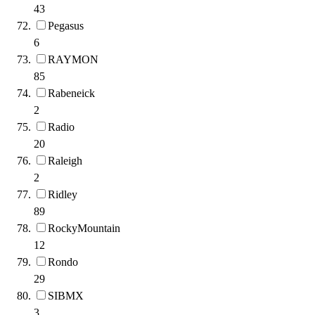
43
Pegasus
6
RAYMON
85
Rabeneick
2
Radio
20
Raleigh
2
Ridley
89
RockyMountain
12
Rondo
29
SIBMX
3