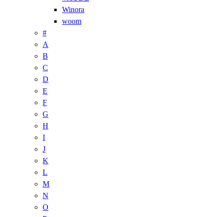
Winora
woom
#
A
B
C
D
E
F
G
H
I
J
K
L
M
N
O