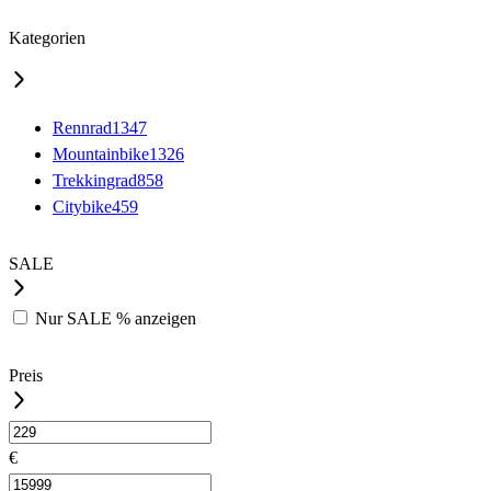
Kategorien
Rennrad
1347
Mountainbike
1326
Trekkingrad
858
Citybike
459
SALE
Nur
SALE %
anzeigen
Preis
€