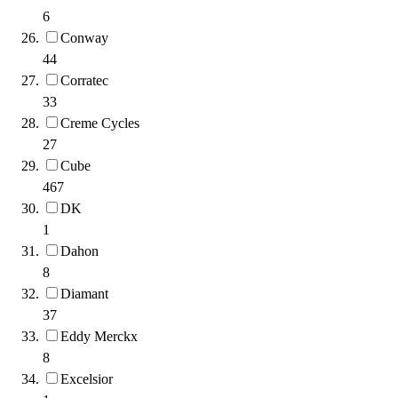
6
Conway
44
Corratec
33
Creme Cycles
27
Cube
467
DK
1
Dahon
8
Diamant
37
Eddy Merckx
8
Excelsior