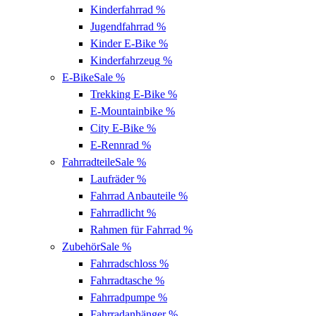
Kinderfahrrad
%
Jugendfahrrad
%
Kinder E-Bike
%
Kinderfahrzeug
%
E-Bike
Sale %
Trekking E-Bike
%
E-Mountainbike
%
City E-Bike
%
E-Rennrad
%
Fahrradteile
Sale %
Laufräder
%
Fahrrad Anbauteile
%
Fahrradlicht
%
Rahmen für Fahrrad
%
Zubehör
Sale %
Fahrradschloss
%
Fahrradtasche
%
Fahrradpumpe
%
Fahrradanhänger
%