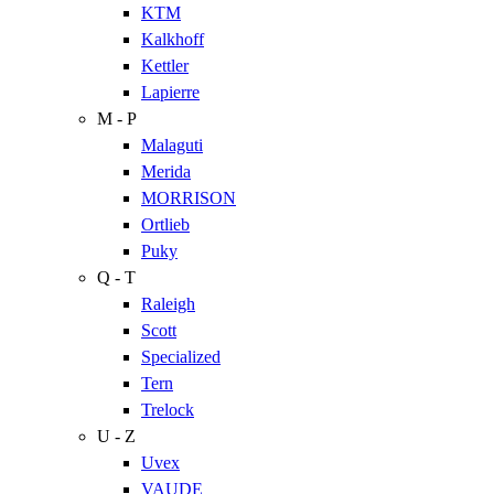
KTM
Kalkhoff
Kettler
Lapierre
M - P
Malaguti
Merida
MORRISON
Ortlieb
Puky
Q - T
Raleigh
Scott
Specialized
Tern
Trelock
U - Z
Uvex
VAUDE