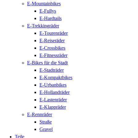
E-Mountainbikes
E-Fullys
E-Hardtails
E-Trekkingräder
E-Tourenräder
E-Reiseräder
E-Crossbikes
E-Fitnessräder
E-Bikes für die Stadt
E-Stadträder
E-Kompaktbikes
E-Urbanbikes
E-Hollandräder
E-Lastenräder
E-Klappräder
E-Rennräder
Straße
Gravel
Teile