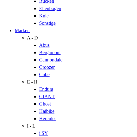
Rücken
Ellenbogen
Knie
Sonstige
Marken
A - D
Abus
Bergamont
Cannondale
Croozer
Cube
E - H
Endura
GIANT
Ghost
Haibike
Hercules
I - L
i:SY