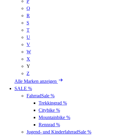
P
Q
R
S
T
U
V
W
X
Y
Z
Alle Marken anzeigen
SALE %
Fahrrad
Sale %
Trekkingrad
%
Citybike
%
Mountainbike
%
Rennrad
%
Jugend- und Kinderfahrrad
Sale %