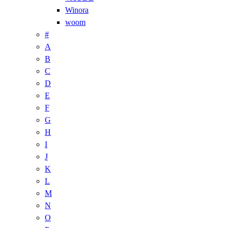
Winora
woom
#
A
B
C
D
E
F
G
H
I
J
K
L
M
N
O