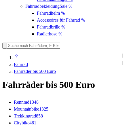
Fahrradbekleidung
Sale %
Fahrradhelm
%
Accessoires für Fahrrad
%
Fahrradbrille
%
Radlerhose
%
Fahrrad
Fahrräder bis 500 Euro
Fahrräder bis 500 Euro
Rennrad
1348
Mountainbike
1325
Trekkingrad
858
Citybike
461