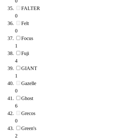
0
FALTER
0
Felt
0
Focus
1
Fuji
4
GIANT
1
Gazelle
0
Ghost
6
Grecos
0
Green's
2