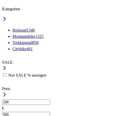
Kategorien
Rennrad
1348
Mountainbike
1325
Trekkingrad
858
Citybike
461
SALE
Nur
SALE %
anzeigen
Preis
€