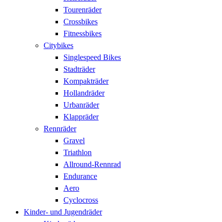
Tourenräder
Crossbikes
Fitnessbikes
Citybikes
Singlespeed Bikes
Stadträder
Kompakträder
Hollandräder
Urbanräder
Klappräder
Rennräder
Gravel
Triathlon
Allround-Rennrad
Endurance
Aero
Cyclocross
Kinder- und Jugendräder