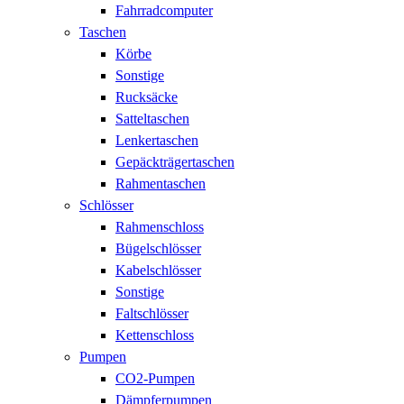
Fahrradcomputer
Taschen
Körbe
Sonstige
Rucksäcke
Satteltaschen
Lenkertaschen
Gepäckträgertaschen
Rahmentaschen
Schlösser
Rahmenschloss
Bügelschlösser
Kabelschlösser
Sonstige
Faltschlösser
Kettenschloss
Pumpen
CO2-Pumpen
Dämpferpumpen