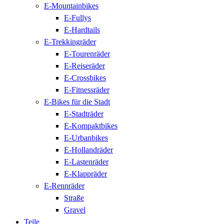
E-Mountainbikes
E-Fullys
E-Hardtails
E-Trekkingräder
E-Tourenräder
E-Reiseräder
E-Crossbikes
E-Fitnessräder
E-Bikes für die Stadt
E-Stadträder
E-Kompaktbikes
E-Urbanbikes
E-Hollandräder
E-Lastenräder
E-Klappräder
E-Rennräder
Straße
Gravel
Teile