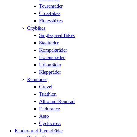
Tourenräder
Crossbikes
Fitnessbikes
Citybikes
Singlespeed Bikes
Stadträder
Kompakträder
Hollandräder
Urbanräder
Klappräder
Rennräder
Gravel
Triathlon
Allround-Rennrad
Endurance
Aero
Cyclocross
Kinder- und Jugendräder