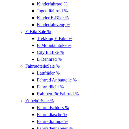
Kinderfahrrad
%
Jugendfahrrad
%
Kinder E-Bike
%
Kinderfahrzeug
%
E-Bike
Sale %
Trekking E-Bike
%
E-Mountainbike
%
City E-Bike
%
E-Rennrad
%
Fahrradteile
Sale %
Laufräder
%
Fahrrad Anbauteile
%
Fahrradlicht
%
Rahmen für Fahrrad
%
Zubehör
Sale %
Fahrradschloss
%
Fahrradtasche
%
Fahrradpumpe
%
Fahrradanhänger
%