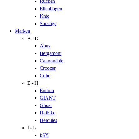
Rücken
Ellenbogen
Knie
Sonstige
Marken
A - D
Abus
Bergamont
Cannondale
Croozer
Cube
E - H
Endura
GIANT
Ghost
Haibike
Hercules
I - L
i:SY