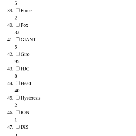
5
Force
2
Fox
33
GIANT
5
Giro
95
HJC
8
Head
40
Hysteresis
2
ION
1
IXS
5