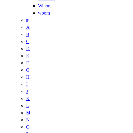
Winora
woom
#
A
B
C
D
E
F
G
H
I
J
K
L
M
N
O