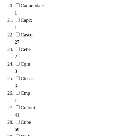
Cannondale
1
Capix
1
Casco
27
Cebe
2
Cgm
3
Closca
3
Cmp
11
Cratoni
41
Cube
69