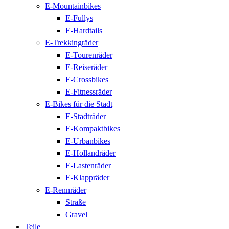
E-Mountainbikes
E-Fullys
E-Hardtails
E-Trekkingräder
E-Tourenräder
E-Reiseräder
E-Crossbikes
E-Fitnessräder
E-Bikes für die Stadt
E-Stadträder
E-Kompaktbikes
E-Urbanbikes
E-Hollandräder
E-Lastenräder
E-Klappräder
E-Rennräder
Straße
Gravel
Teile