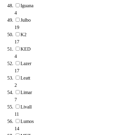
Iguana
4
Julbo
19
K2
17
KED
4
Lazer
17
Leatt
2
Limar
7
Livall
11
Lumos
14