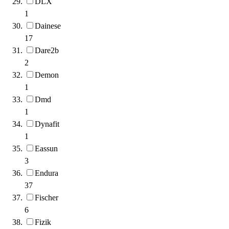
DLX
1
Dainese
17
Dare2b
2
Demon
1
Dmd
1
Dynafit
1
Eassun
3
Endura
37
Fischer
6
Fizik