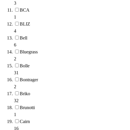
3
BCA
1
BLIZ
4
Bell
6
Bluegrass
2
Bolle
31
Bontrager
2
Briko
32
Brunotti
1
Cairn
16