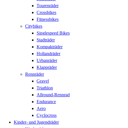
Tourenräder
Crossbikes
Fitnessbikes
Citybikes
Singlespeed Bikes
Stadträder
Kompakträder
Hollandräder
Urbanräder
Klappräder
Rennräder
Gravel
Triathlon
Allround-Rennrad
Endurance
Aero
Cyclocross
Kinder- und Jugendräder