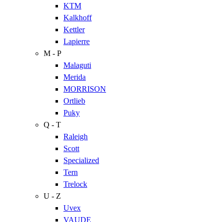
KTM
Kalkhoff
Kettler
Lapierre
M - P
Malaguti
Merida
MORRISON
Ortlieb
Puky
Q - T
Raleigh
Scott
Specialized
Tern
Trelock
U - Z
Uvex
VAUDE