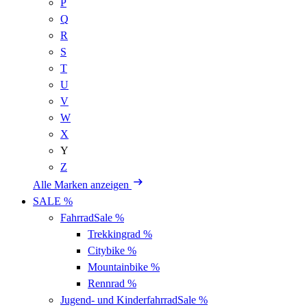
P
Q
R
S
T
U
V
W
X
Y
Z
Alle Marken anzeigen
SALE %
Fahrrad
Sale %
Trekkingrad
%
Citybike
%
Mountainbike
%
Rennrad
%
Jugend- und Kinderfahrrad
Sale %