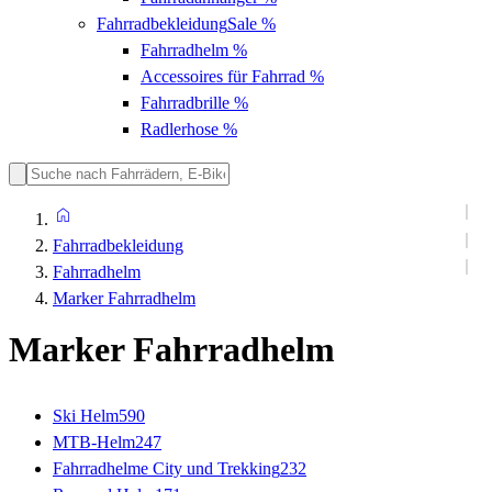
Fahrradbekleidung
Sale %
Fahrradhelm
%
Accessoires für Fahrrad
%
Fahrradbrille
%
Radlerhose
%
Fahrradbekleidung
Fahrradhelm
Marker Fahrradhelm
Marker Fahrradhelm
Ski Helm
590
MTB-Helm
247
Fahrradhelme City und Trekking
232