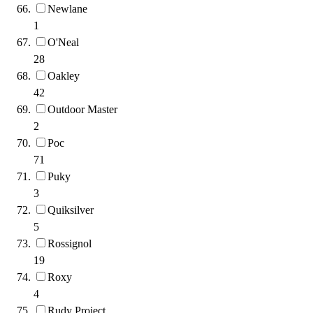
Newlane
1
O'Neal
28
Oakley
42
Outdoor Master
2
Poc
71
Puky
3
Quiksilver
5
Rossignol
19
Roxy
4
Rudy Project