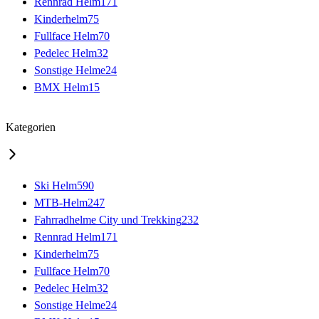
Rennrad Helm
171
Kinderhelm
75
Fullface Helm
70
Pedelec Helm
32
Sonstige Helme
24
BMX Helm
15
Kategorien
Ski Helm
590
MTB-Helm
247
Fahrradhelme City und Trekking
232
Rennrad Helm
171
Kinderhelm
75
Fullface Helm
70
Pedelec Helm
32
Sonstige Helme
24