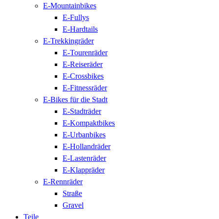
E-Mountainbikes
E-Fullys
E-Hardtails
E-Trekkingräder
E-Tourenräder
E-Reiseräder
E-Crossbikes
E-Fitnessräder
E-Bikes für die Stadt
E-Stadträder
E-Kompaktbikes
E-Urbanbikes
E-Hollandräder
E-Lastenräder
E-Klappräder
E-Rennräder
Straße
Gravel
Teile