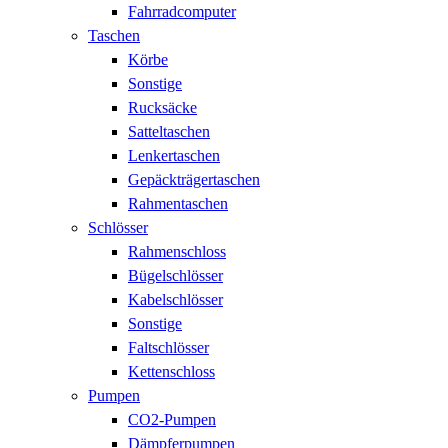
Fahrradcomputer
Taschen
Körbe
Sonstige
Rucksäcke
Satteltaschen
Lenkertaschen
Gepäckträgertaschen
Rahmentaschen
Schlösser
Rahmenschloss
Bügelschlösser
Kabelschlösser
Sonstige
Faltschlösser
Kettenschloss
Pumpen
CO2-Pumpen
Dämpferpumpen