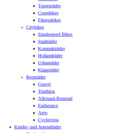
Tourenräder
Crossbikes
Fitnessbikes
Citybikes
Singlespeed Bikes
Stadträder
Kompakträder
Hollandräder
Urbanräder
Klappräder
Rennräder
Gravel
Triathlon
Allround-Rennrad
Endurance
Aero
Cyclocross
Kinder- und Jugendräder