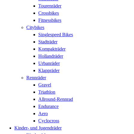
Tourenräder
Crossbikes
Fitnessbikes
Citybikes
Singlespeed Bikes
Stadträder
Kompakträder
Hollandräder
Urbanräder
Klappräder
Rennräder
Gravel
Triathlon
Allround-Rennrad
Endurance
Aero
Cyclocross
Kinder- und Jugendräder