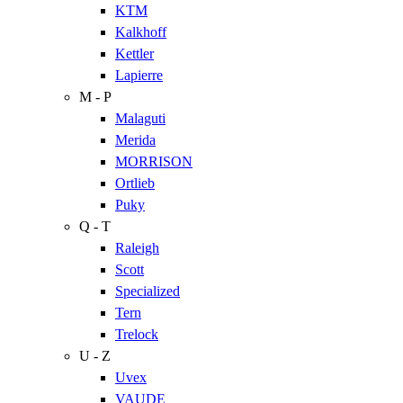
KTM
Kalkhoff
Kettler
Lapierre
M - P
Malaguti
Merida
MORRISON
Ortlieb
Puky
Q - T
Raleigh
Scott
Specialized
Tern
Trelock
U - Z
Uvex
VAUDE