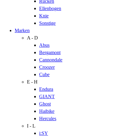
Rücken
Ellenbogen
Knie
Sonstige
Marken
A - D
Abus
Bergamont
Cannondale
Croozer
Cube
E - H
Endura
GIANT
Ghost
Haibike
Hercules
I - L
i:SY