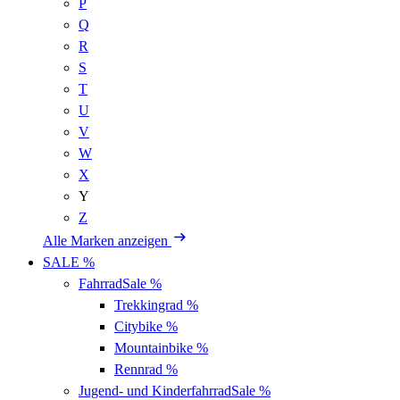
P
Q
R
S
T
U
V
W
X
Y
Z
Alle Marken anzeigen
SALE %
Fahrrad
Sale %
Trekkingrad
%
Citybike
%
Mountainbike
%
Rennrad
%
Jugend- und Kinderfahrrad
Sale %