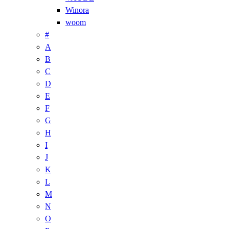
Winora
woom
#
A
B
C
D
E
F
G
H
I
J
K
L
M
N
O