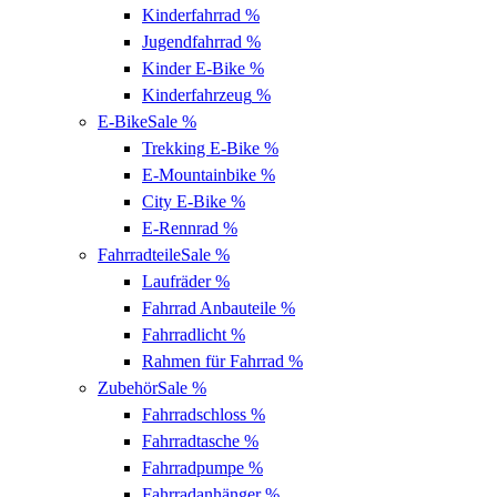
Kinderfahrrad
%
Jugendfahrrad
%
Kinder E-Bike
%
Kinderfahrzeug
%
E-Bike
Sale %
Trekking E-Bike
%
E-Mountainbike
%
City E-Bike
%
E-Rennrad
%
Fahrradteile
Sale %
Laufräder
%
Fahrrad Anbauteile
%
Fahrradlicht
%
Rahmen für Fahrrad
%
Zubehör
Sale %
Fahrradschloss
%
Fahrradtasche
%
Fahrradpumpe
%
Fahrradanhänger
%