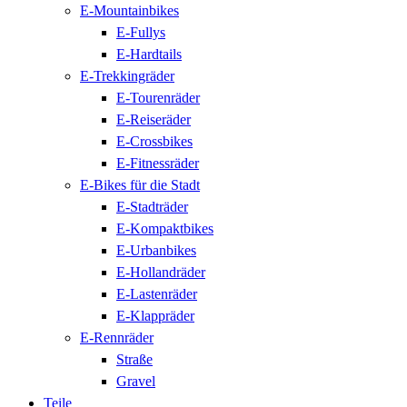
E-Mountainbikes
E-Fullys
E-Hardtails
E-Trekkingräder
E-Tourenräder
E-Reiseräder
E-Crossbikes
E-Fitnessräder
E-Bikes für die Stadt
E-Stadträder
E-Kompaktbikes
E-Urbanbikes
E-Hollandräder
E-Lastenräder
E-Klappräder
E-Rennräder
Straße
Gravel
Teile