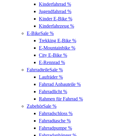
Kinderfahrrad
%
Jugendfahrrad
%
Kinder E-Bike
%
Kinderfahrzeug
%
E-Bike
Sale %
Trekking E-Bike
%
E-Mountainbike
%
City E-Bike
%
E-Rennrad
%
Fahrradteile
Sale %
Laufräder
%
Fahrrad Anbauteile
%
Fahrradlicht
%
Rahmen für Fahrrad
%
Zubehör
Sale %
Fahrradschloss
%
Fahrradtasche
%
Fahrradpumpe
%
Fahrradanhänger
%