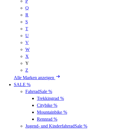
P
Q
R
S
T
U
V
W
X
Y
Z
Alle Marken anzeigen
SALE %
Fahrrad
Sale %
Trekkingrad
%
Citybike
%
Mountainbike
%
Rennrad
%
Jugend- und Kinderfahrrad
Sale %