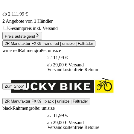
ab 2.111,99 €
2
Angebote von
1
Händler
Gesamtpreis inkl. Versand
Preis aufsteigend
2R Manufaktur FXK9 | wine red | unisize | Falträder
wine red
Rahmengröße: unisize
2.111,99 €
ab 29,00 € Versand
Versandkostenfreie Retoure
Spedition
Zum Shop¹
10 Tage
2R Manufaktur FXK9 | black | unisize | Falträder
black
Rahmengröße: unisize
2.111,99 €
ab 29,00 € Versand
Versandkostenfreie Retoure