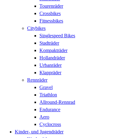
Tourenräder
Crossbikes
Fitnessbikes
Citybikes
Singlespeed Bikes
Stadträder
Kompakträder
Hollandräder
Urbanräder
Klappräder
Rennräder
Gravel
Triathlon
Allround-Rennrad
Endurance
Aero
Cyclocross
Kinder- und Jugendräder