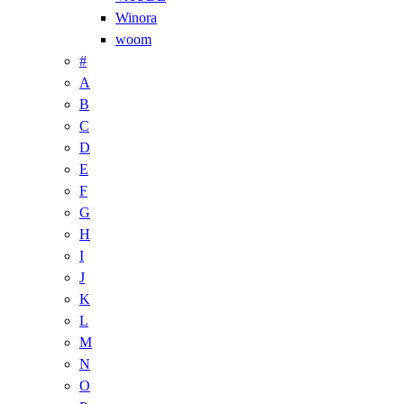
Winora
woom
#
A
B
C
D
E
F
G
H
I
J
K
L
M
N
O