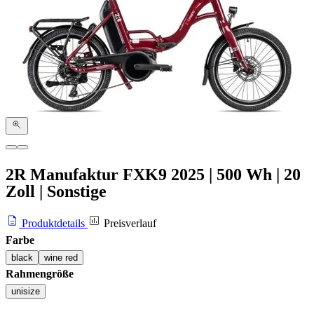
2R Manufaktur FXK9
2025
|
500 Wh
|
20
Zoll
|
Sonstige
Produktdetails
Preisverlauf
Farbe
black
wine red
Rahmengröße
unisize