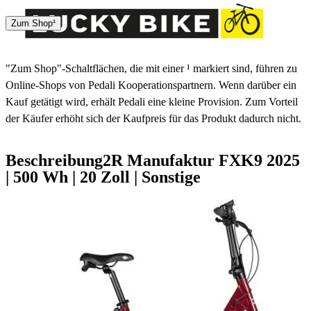
Spedition
Zum Shop¹
10 Tage
"Zum Shop"-Schaltflächen, die mit einer ¹ markiert sind, führen zu
Online-Shops von Pedali Kooperationspartnern. Wenn darüber ein
Kauf getätigt wird, erhält Pedali eine kleine Provision. Zum Vorteil
der Käufer erhöht sich der Kaufpreis für das Produkt dadurch nicht.
Beschreibung
2R Manufaktur FXK9
2025
|
500 Wh
|
20 Zoll
|
Sonstige