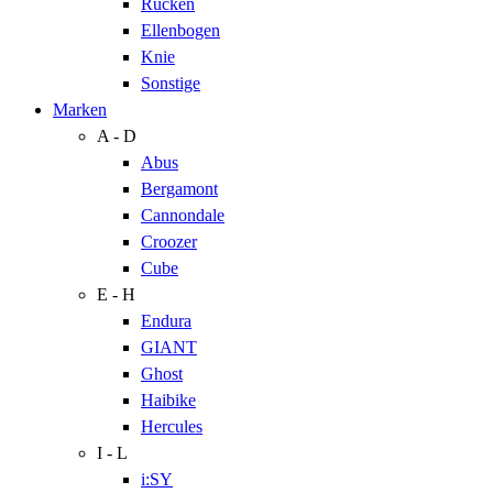
Rücken
Ellenbogen
Knie
Sonstige
Marken
A - D
Abus
Bergamont
Cannondale
Croozer
Cube
E - H
Endura
GIANT
Ghost
Haibike
Hercules
I - L
i:SY