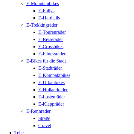
E-Mountainbikes
E-Fullys
E-Hardtails
E-Trekkingräder
E-Tourenräder
E-Reiseräder
E-Crossbikes
E-Fitnessräder
E-Bikes für die Stadt
E-Stadträder
E-Kompaktbikes
E-Urbanbikes
E-Hollandräder
E-Lastenräder
E-Klappräder
E-Rennräder
Straße
Gravel
Teile