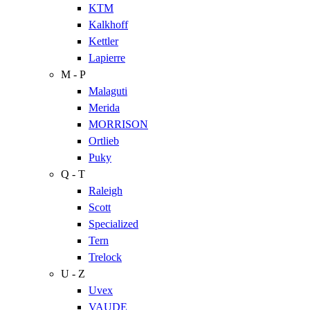
KTM
Kalkhoff
Kettler
Lapierre
M - P
Malaguti
Merida
MORRISON
Ortlieb
Puky
Q - T
Raleigh
Scott
Specialized
Tern
Trelock
U - Z
Uvex
VAUDE