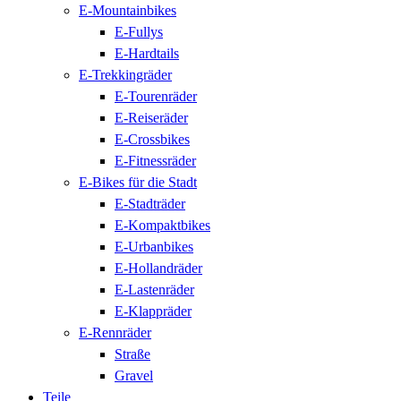
E-Mountainbikes
E-Fullys
E-Hardtails
E-Trekkingräder
E-Tourenräder
E-Reiseräder
E-Crossbikes
E-Fitnessräder
E-Bikes für die Stadt
E-Stadträder
E-Kompaktbikes
E-Urbanbikes
E-Hollandräder
E-Lastenräder
E-Klappräder
E-Rennräder
Straße
Gravel
Teile