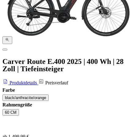
Carver Route E.400
2025
|
400 Wh
|
28
Zoll
|
Tiefeinsteiger
Produktdetails
Preisverlauf
Farbe
black/anthracite/orange
Rahmengröße
60 CM
ab 1.499,99 €