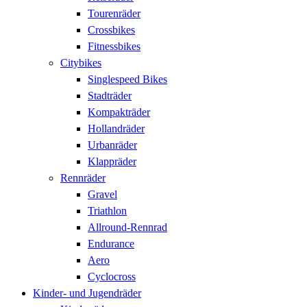
Tourenräder
Crossbikes
Fitnessbikes
Citybikes
Singlespeed Bikes
Stadträder
Kompakträder
Hollandräder
Urbanräder
Klappräder
Rennräder
Gravel
Triathlon
Allround-Rennrad
Endurance
Aero
Cyclocross
Kinder- und Jugendräder