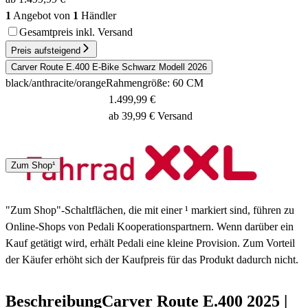
1
Angebot von
1
Händler
Gesamtpreis inkl. Versand
Preis aufsteigend
Carver Route E.400 E-Bike Schwarz Modell 2026
black/anthracite/orange
Rahmengröße: 60 CM
1.499,99 €
ab 39,99 € Versand
Spedition
Zum Shop¹
3 - 5 Tage
"Zum Shop"-Schaltflächen, die mit einer ¹ markiert sind, führen zu
Online-Shops von Pedali Kooperationspartnern. Wenn darüber ein
Kauf getätigt wird, erhält Pedali eine kleine Provision. Zum Vorteil
der Käufer erhöht sich der Kaufpreis für das Produkt dadurch nicht.
Beschreibung
Carver Route E.400
2025
|