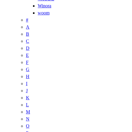
Winora
woom
#
A
B
C
D
E
F
G
H
I
J
K
L
M
N
O