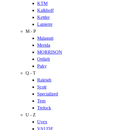
KTM
Kalkhoff
Kettler
Lapierre
M - P
Malaguti
Merida
MORRISON
Ortlieb
Puky
Q - T
Raleigh
Scott
Specialized
Tern
Trelock
U - Z
Uvex
VAUDE