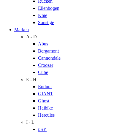
Rücken
Ellenbogen
Knie
Sonstige
Marken
A - D
Abus
Bergamont
Cannondale
Croozer
Cube
E - H
Endura
GIANT
Ghost
Haibike
Hercules
I - L
i:SY