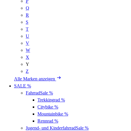
P
Q
R
S
T
U
V
W
X
Y
Z
Alle Marken anzeigen
SALE %
Fahrrad
Sale %
Trekkingrad
%
Citybike
%
Mountainbike
%
Rennrad
%
Jugend- und Kinderfahrrad
Sale %