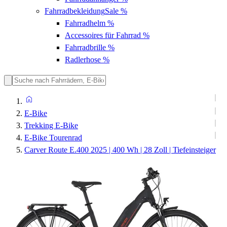
Fahrradbekleidung
Sale %
Fahrradhelm
%
Accessoires für Fahrrad
%
Fahrradbrille
%
Radlerhose
%
E-Bike
Trekking E-Bike
E-Bike Tourenrad
Carver Route E.400 2025 | 400 Wh | 28 Zoll | Tiefeinsteiger