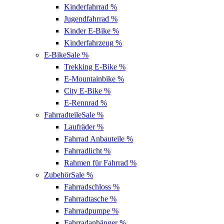
Kinderfahrrad
%
Jugendfahrrad
%
Kinder E-Bike
%
Kinderfahrzeug
%
E-Bike
Sale %
Trekking E-Bike
%
E-Mountainbike
%
City E-Bike
%
E-Rennrad
%
Fahrradteile
Sale %
Laufräder
%
Fahrrad Anbauteile
%
Fahrradlicht
%
Rahmen für Fahrrad
%
Zubehör
Sale %
Fahrradschloss
%
Fahrradtasche
%
Fahrradpumpe
%
Fahrradanhänger
%