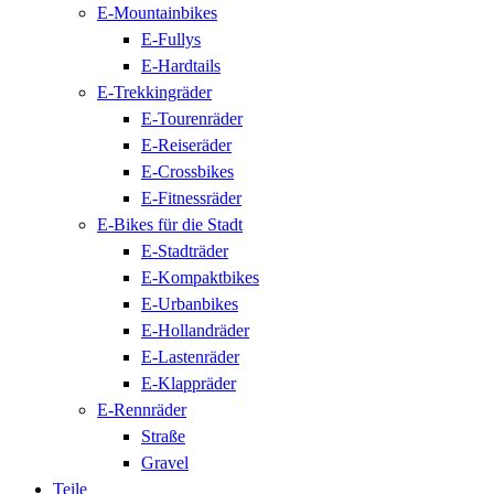
E-Mountainbikes
E-Fullys
E-Hardtails
E-Trekkingräder
E-Tourenräder
E-Reiseräder
E-Crossbikes
E-Fitnessräder
E-Bikes für die Stadt
E-Stadträder
E-Kompaktbikes
E-Urbanbikes
E-Hollandräder
E-Lastenräder
E-Klappräder
E-Rennräder
Straße
Gravel
Teile