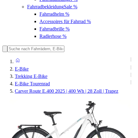
Fahrradbekleidung
Sale %
Fahrradhelm
%
Accessoires für Fahrrad
%
Fahrradbrille
%
Radlerhose
%
E-Bike
Trekking E-Bike
E-Bike Tourenrad
Carver Route E.400 2025 | 400 Wh | 28 Zoll | Trapez