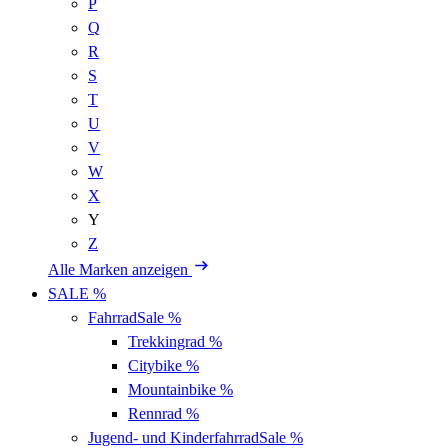
P
Q
R
S
T
U
V
W
X
Y
Z
Alle Marken anzeigen
SALE %
Fahrrad
Sale %
Trekkingrad
%
Citybike
%
Mountainbike
%
Rennrad
%
Jugend- und Kinderfahrrad
Sale %