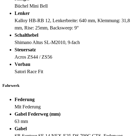
Büchel Mini Bell
Lenker
Kalloy HB-RB 12, Lenkerbreite: 640 mm, Klemmung: 31,8
mm, Rise: 25mm, Backsweep: 9°
Schalthebel
Shimano Altus SL-M2010, 9-fach
Steuersatz
Acros ZS44 / ZS56
Vorbau
Satori Race Fit
Fahrwerk
Federung
Mit Federung
Gabel Federweg (mm)
63 mm
Gabel
SR Suntour SF-14 NEX-E25-DS 700C CTS, Federweg