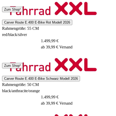
Spedition
Zum Shop¹
3 - 5 Tage
Carver Route E.400 E-Bike Rot Modell 2026
Rahmengröße: 55 CM
red/black/silver
1.499,99 €
ab 39,99 € Versand
Spedition
Zum Shop¹
3 - 5 Tage
Carver Route E.400 E-Bike Schwarz Modell 2026
Rahmengröße: 50 CM
black/anthracite/orange
1.499,99 €
ab 39,99 € Versand