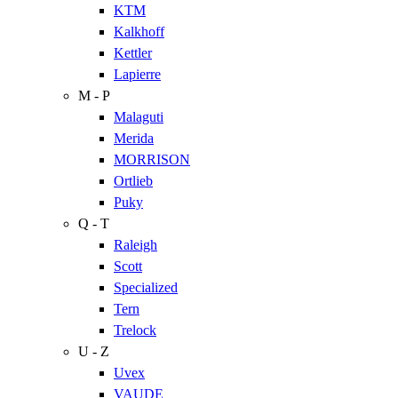
KTM
Kalkhoff
Kettler
Lapierre
M - P
Malaguti
Merida
MORRISON
Ortlieb
Puky
Q - T
Raleigh
Scott
Specialized
Tern
Trelock
U - Z
Uvex
VAUDE