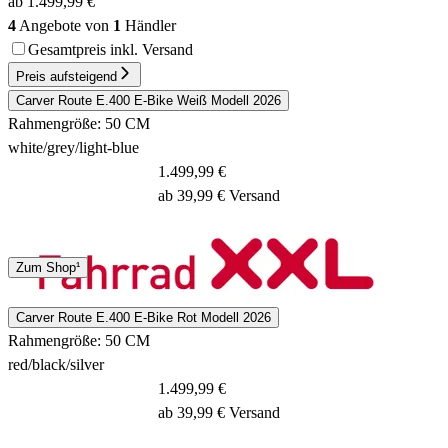
ab 1.499,99 €
4
Angebote von
1
Händler
Gesamtpreis inkl. Versand
Preis aufsteigend
Carver Route E.400 E-Bike Weiß Modell 2026
Rahmengröße: 50 CM
white/grey/light-blue
1.499,99 €
ab 39,99 € Versand
Spedition
Zum Shop¹
3 - 5 Tage
Carver Route E.400 E-Bike Rot Modell 2026
Rahmengröße: 50 CM
red/black/silver
1.499,99 €
ab 39,99 € Versand