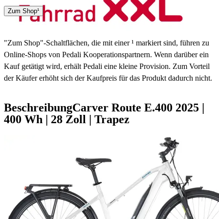
Spedition
Zum Shop¹
3 - 5 Tage
"Zum Shop"-Schaltflächen, die mit einer ¹ markiert sind, führen zu
Online-Shops von Pedali Kooperationspartnern. Wenn darüber ein
Kauf getätigt wird, erhält Pedali eine kleine Provision. Zum Vorteil
der Käufer erhöht sich der Kaufpreis für das Produkt dadurch nicht.
Beschreibung
Carver Route E.400
2025
|
400 Wh
|
28 Zoll
|
Trapez