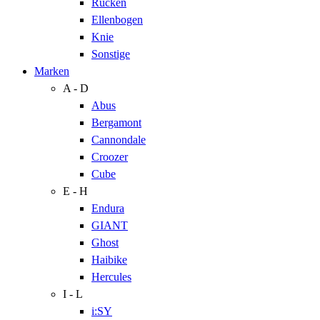
Rücken
Ellenbogen
Knie
Sonstige
Marken
A - D
Abus
Bergamont
Cannondale
Croozer
Cube
E - H
Endura
GIANT
Ghost
Haibike
Hercules
I - L
i:SY