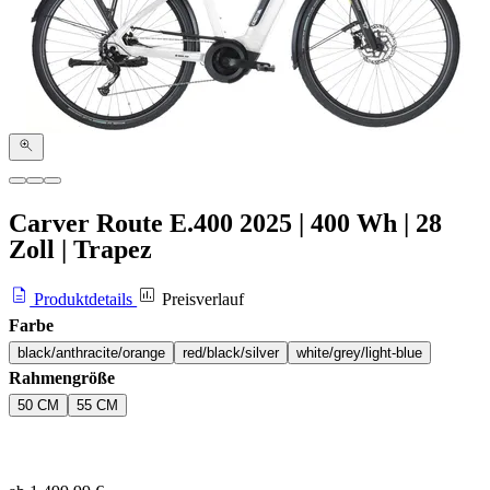
Carver Route E.400
2025
|
400 Wh
|
28
Zoll
|
Trapez
Produktdetails
Preisverlauf
Farbe
black/anthracite/orange
red/black/silver
white/grey/light-blue
Rahmengröße
50 CM
55 CM