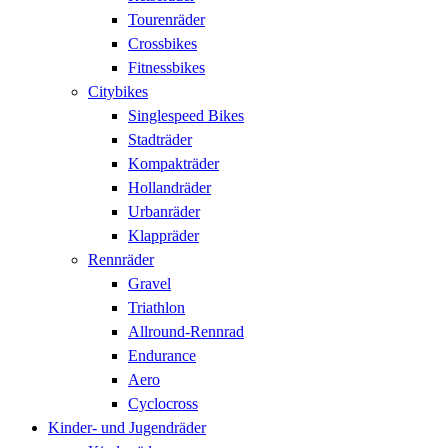
Tourenräder
Crossbikes
Fitnessbikes
Citybikes
Singlespeed Bikes
Stadträder
Kompakträder
Hollandräder
Urbanräder
Klappräder
Rennräder
Gravel
Triathlon
Allround-Rennrad
Endurance
Aero
Cyclocross
Kinder- und Jugendräder