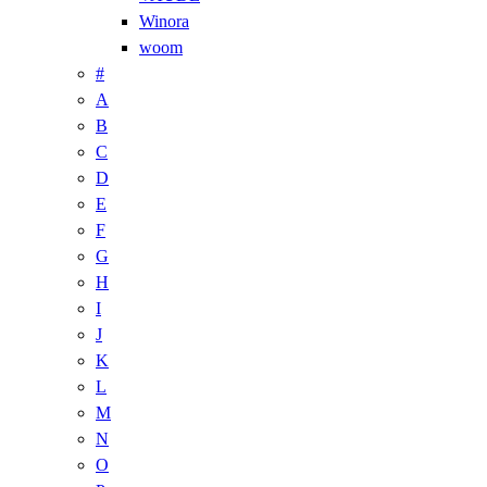
Winora
woom
#
A
B
C
D
E
F
G
H
I
J
K
L
M
N
O