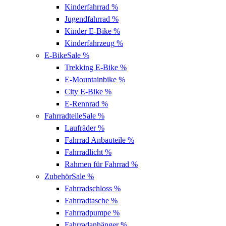
Kinderfahrrad
%
Jugendfahrrad
%
Kinder E-Bike
%
Kinderfahrzeug
%
E-Bike
Sale %
Trekking E-Bike
%
E-Mountainbike
%
City E-Bike
%
E-Rennrad
%
Fahrradteile
Sale %
Laufräder
%
Fahrrad Anbauteile
%
Fahrradlicht
%
Rahmen für Fahrrad
%
Zubehör
Sale %
Fahrradschloss
%
Fahrradtasche
%
Fahrradpumpe
%
Fahrradanhänger
%