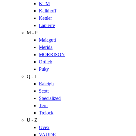
KTM
Kalkhoff
Kettler
Lapierre
M - P
Malaguti
Merida
MORRISON
Ortlieb
Puky
Q - T
Raleigh
Scott
Specialized
Tern
Trelock
U - Z
Uvex
VAUDE