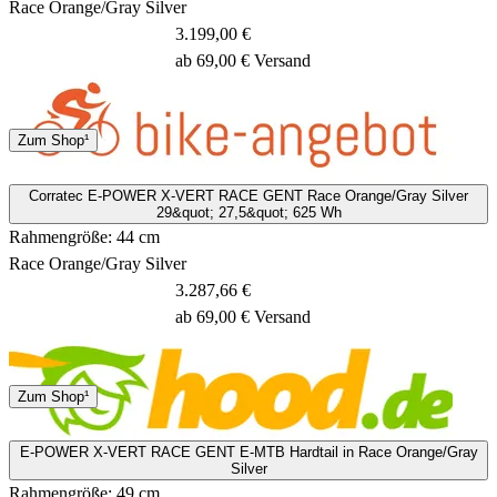
Race Orange/Gray Silver
3.199,00 €
ab 69,00 € Versand
Spedition
Zum Shop¹
3 - 5 Tage
Corratec E-POWER X-VERT RACE GENT Race Orange/Gray Silver
29&quot; 27,5&quot; 625 Wh
Rahmengröße: 44 cm
Race Orange/Gray Silver
3.287,66 €
ab 69,00 € Versand
1 - 3 Tage
Zum Shop¹
E-POWER X-VERT RACE GENT E-MTB Hardtail in Race Orange/Gray
Silver
Rahmengröße: 49 cm