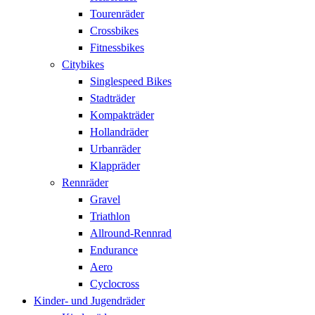
Tourenräder
Crossbikes
Fitnessbikes
Citybikes
Singlespeed Bikes
Stadträder
Kompakträder
Hollandräder
Urbanräder
Klappräder
Rennräder
Gravel
Triathlon
Allround-Rennrad
Endurance
Aero
Cyclocross
Kinder- und Jugendräder