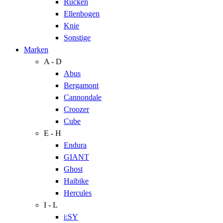
Rücken
Ellenbogen
Knie
Sonstige
Marken
A - D
Abus
Bergamont
Cannondale
Croozer
Cube
E - H
Endura
GIANT
Ghost
Haibike
Hercules
I - L
i:SY