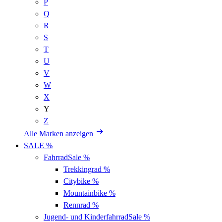
P
Q
R
S
T
U
V
W
X
Y
Z
Alle Marken anzeigen
SALE %
Fahrrad
Sale %
Trekkingrad
%
Citybike
%
Mountainbike
%
Rennrad
%
Jugend- und Kinderfahrrad
Sale %