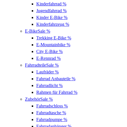
Kinderfahrrad
%
Jugendfahrrad
%
Kinder E-Bike
%
Kinderfahrzeug
%
E-Bike
Sale %
Trekking E-Bike
%
E-Mountainbike
%
City E-Bike
%
E-Rennrad
%
Fahrradteile
Sale %
Laufräder
%
Fahrrad Anbauteile
%
Fahrradlicht
%
Rahmen für Fahrrad
%
Zubehör
Sale %
Fahrradschloss
%
Fahrradtasche
%
Fahrradpumpe
%
Fahrradanhänger
%