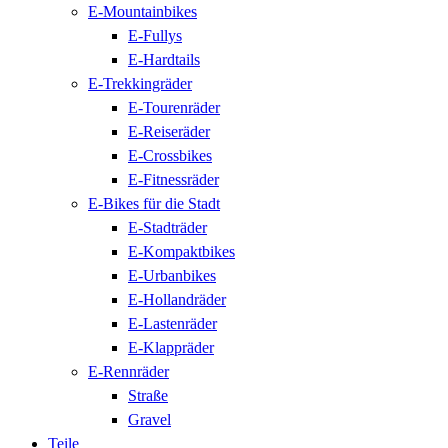
E-Mountainbikes
E-Fullys
E-Hardtails
E-Trekkingräder
E-Tourenräder
E-Reiseräder
E-Crossbikes
E-Fitnessräder
E-Bikes für die Stadt
E-Stadträder
E-Kompaktbikes
E-Urbanbikes
E-Hollandräder
E-Lastenräder
E-Klappräder
E-Rennräder
Straße
Gravel
Teile