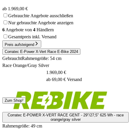
ab 1.969,00 €
Gebrauchte Angebote ausschließen
Nur gebrauchte Angebote anzeigen
6
Angebote von
4
Händlern
Gesamtpreis inkl. Versand
Preis aufsteigend
Corratec E-Power X-Vert Race E-Bike 2024
Gebraucht
Rahmengröße: 54 cm
Race Orange/Gray Silver
1.969,00 €
ab 69,00 € Versand
Spedition
Zum Shop¹
3 - 4 Tage
Corratec E-POWER X-VERT RACE GENT - 29"/27;5" 625 Wh - race
orange/gray silver
Rahmengröße: 49 cm