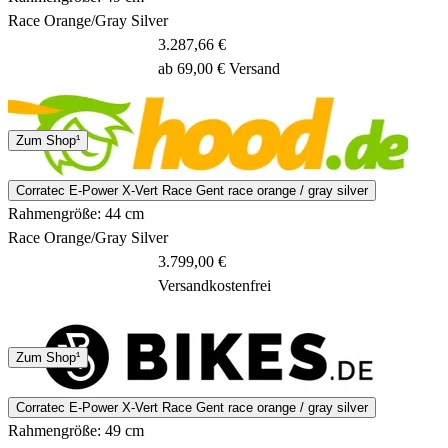
Race Orange/Gray Silver
3.287,66 €
ab 69,00 € Versand
1 - 3 Tage
Zum Shop¹
Corratec E-Power X-Vert Race Gent race orange / gray silver
Rahmengröße: 44 cm
Race Orange/Gray Silver
3.799,00 €
Versandkostenfrei
2 Tage
Zum Shop¹
Corratec E-Power X-Vert Race Gent race orange / gray silver
Rahmengröße: 49 cm