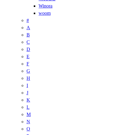
Winora
woom
#
A
B
C
D
E
F
G
H
I
J
K
L
M
N
O