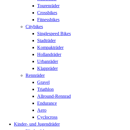
Tourenräder
Crossbikes
Fitnessbikes
Citybikes
Singlespeed Bikes
Stadträder
Kompakträder
Hollandräder
Urbanräder
Klappräder
Rennräder
Gravel
Triathlon
Allround-Rennrad
Endurance
Aero
Cyclocross
Kinder- und Jugendräder