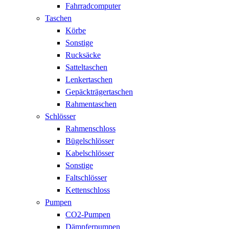
Fahrradcomputer
Taschen
Körbe
Sonstige
Rucksäcke
Satteltaschen
Lenkertaschen
Gepäckträgertaschen
Rahmentaschen
Schlösser
Rahmenschloss
Bügelschlösser
Kabelschlösser
Sonstige
Faltschlösser
Kettenschloss
Pumpen
CO2-Pumpen
Dämpferpumpen