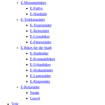
E-Mountainbikes
E-Fullys
E-Hardtails
E-Trekkingräder
E-Tourenräder
E-Reiseräder
E-Crossbikes
E-Fitnessräder
E-Bikes für die Stadt
E-Stadträder
E-Kompaktbikes
E-Urbanbikes
E-Hollandräder
E-Lastenräder
E-Klappräder
E-Rennräder
Straße
Gravel
Teile