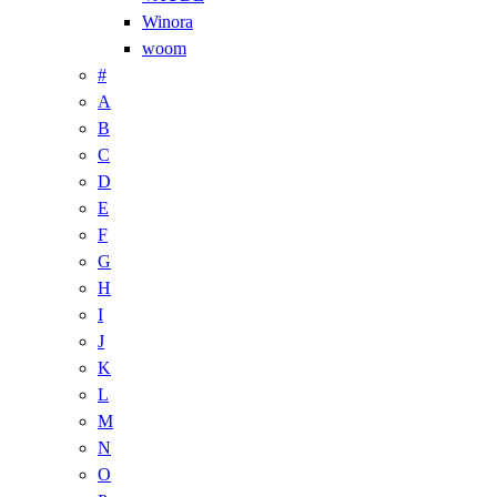
Winora
woom
#
A
B
C
D
E
F
G
H
I
J
K
L
M
N
O