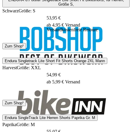
Größe S,
Schwarz
Größe: S
53,95 €
ab 4,95 € Versand
Versandkostenfreie Retoure
DHL
Zum Shop¹
1 - 2 Tage
Endura Singletrack Lite Short Fit Shorts Orange 2XL Mann
Harvest
Größe: XXL
54,99 €
ab 5,99 € Versand
DPD
Zum Shop¹
2 - 4 Tage
Endura SingleTrack Lite Herren Shorts Paprika Gr. M
Paprika
Größe: M
55,07 €