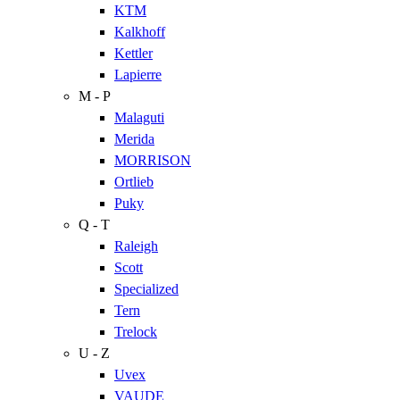
KTM
Kalkhoff
Kettler
Lapierre
M - P
Malaguti
Merida
MORRISON
Ortlieb
Puky
Q - T
Raleigh
Scott
Specialized
Tern
Trelock
U - Z
Uvex
VAUDE