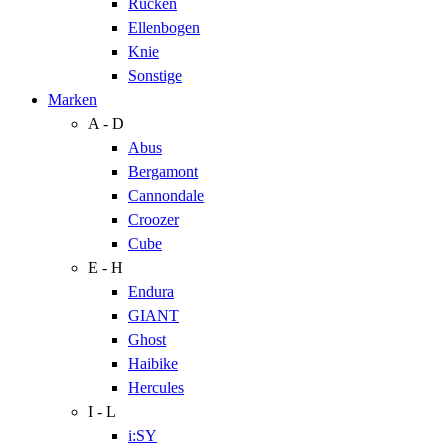
Rücken
Ellenbogen
Knie
Sonstige
Marken
A - D
Abus
Bergamont
Cannondale
Croozer
Cube
E - H
Endura
GIANT
Ghost
Haibike
Hercules
I - L
i:SY