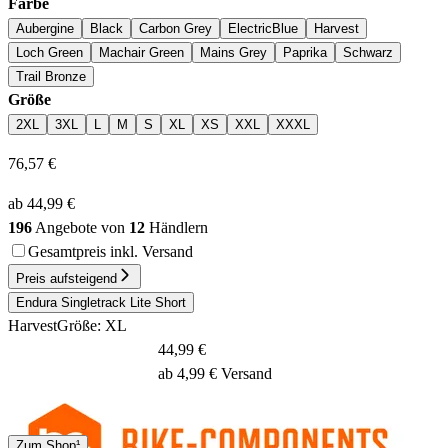
Farbe
Aubergine
Black
Carbon Grey
ElectricBlue
Harvest
Loch Green
Machair Green
Mains Grey
Paprika
Schwarz
Trail Bronze
Größe
2XL
3XL
L
M
S
XL
XS
XXL
XXXL
76,57 €
ab 44,99 €
196
Angebote von
12
Händlern
Gesamtpreis inkl. Versand
Preis aufsteigend
Endura Singletrack Lite Short
Harvest
Größe: XL
44,99 €
ab 4,99 € Versand
DHL
Zum Shop¹