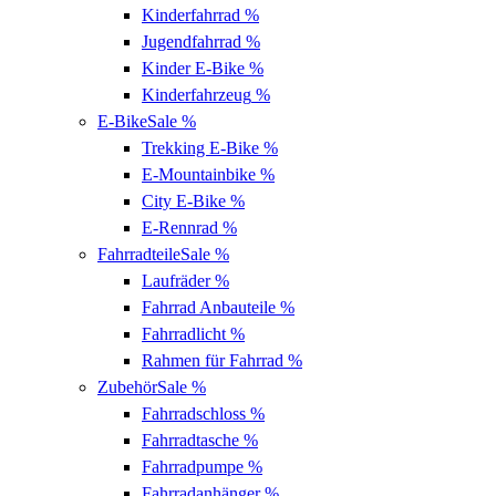
Kinderfahrrad
%
Jugendfahrrad
%
Kinder E-Bike
%
Kinderfahrzeug
%
E-Bike
Sale %
Trekking E-Bike
%
E-Mountainbike
%
City E-Bike
%
E-Rennrad
%
Fahrradteile
Sale %
Laufräder
%
Fahrrad Anbauteile
%
Fahrradlicht
%
Rahmen für Fahrrad
%
Zubehör
Sale %
Fahrradschloss
%
Fahrradtasche
%
Fahrradpumpe
%
Fahrradanhänger
%