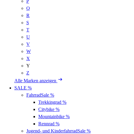
P
Q
R
S
T
U
V
W
X
Y
Z
Alle Marken anzeigen
SALE %
Fahrrad
Sale %
Trekkingrad
%
Citybike
%
Mountainbike
%
Rennrad
%
Jugend- und Kinderfahrrad
Sale %