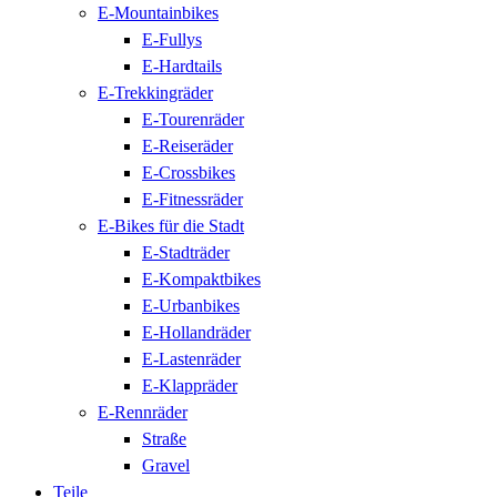
E-Mountainbikes
E-Fullys
E-Hardtails
E-Trekkingräder
E-Tourenräder
E-Reiseräder
E-Crossbikes
E-Fitnessräder
E-Bikes für die Stadt
E-Stadträder
E-Kompaktbikes
E-Urbanbikes
E-Hollandräder
E-Lastenräder
E-Klappräder
E-Rennräder
Straße
Gravel
Teile