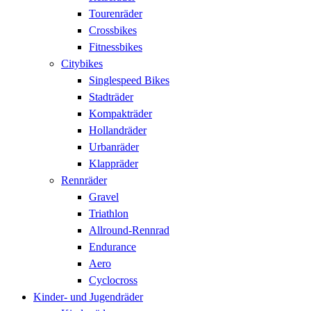
Tourenräder
Crossbikes
Fitnessbikes
Citybikes
Singlespeed Bikes
Stadträder
Kompakträder
Hollandräder
Urbanräder
Klappräder
Rennräder
Gravel
Triathlon
Allround-Rennrad
Endurance
Aero
Cyclocross
Kinder- und Jugendräder