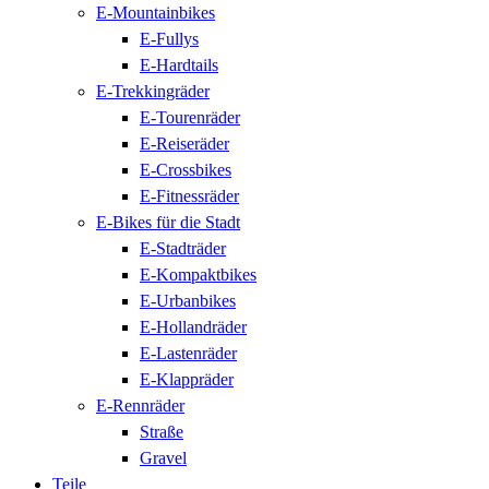
E-Mountainbikes
E-Fullys
E-Hardtails
E-Trekkingräder
E-Tourenräder
E-Reiseräder
E-Crossbikes
E-Fitnessräder
E-Bikes für die Stadt
E-Stadträder
E-Kompaktbikes
E-Urbanbikes
E-Hollandräder
E-Lastenräder
E-Klappräder
E-Rennräder
Straße
Gravel
Teile