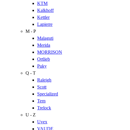
KTM
Kalkhoff
Kettler
Lapierre
M - P
Malaguti
Merida
MORRISON
Ortlieb
Puky
Q - T
Raleigh
Scott
Specialized
Tern
Trelock
U - Z
Uvex
VAUDE