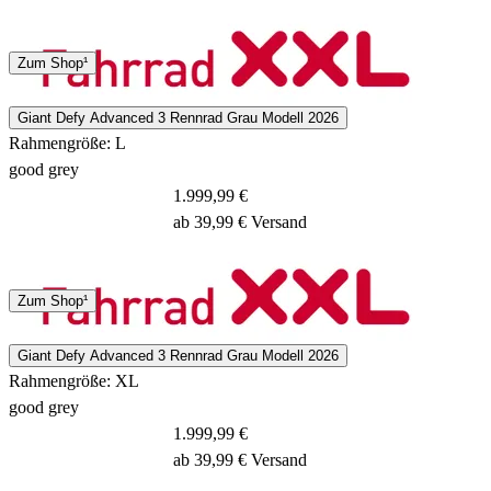
Spedition
Zum Shop¹
3 - 5 Tage
Giant Defy Advanced 3 Rennrad Grau Modell 2026
Rahmengröße: L
good grey
1.999,99 €
ab 39,99 € Versand
Spedition
Zum Shop¹
3 - 5 Tage
Giant Defy Advanced 3 Rennrad Grau Modell 2026
Rahmengröße: XL
good grey
1.999,99 €
ab 39,99 € Versand