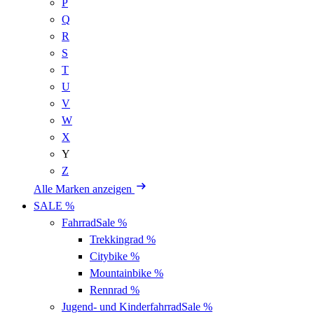
P
Q
R
S
T
U
V
W
X
Y
Z
Alle Marken anzeigen
SALE %
Fahrrad
Sale %
Trekkingrad
%
Citybike
%
Mountainbike
%
Rennrad
%
Jugend- und Kinderfahrrad
Sale %