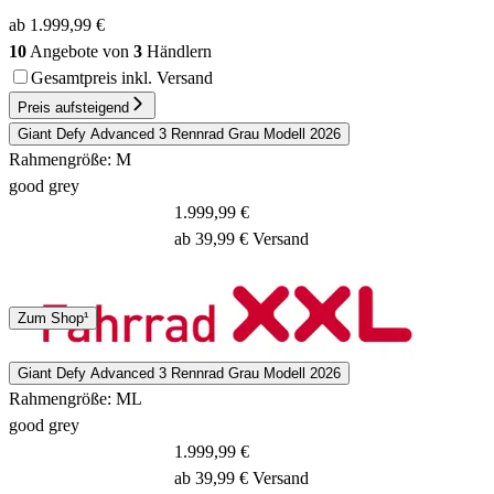
ab 1.999,99 €
10
Angebote von
3
Händlern
Gesamtpreis inkl. Versand
Preis aufsteigend
Giant Defy Advanced 3 Rennrad Grau Modell 2026
Rahmengröße: M
good grey
1.999,99 €
ab 39,99 € Versand
Spedition
Zum Shop¹
3 - 5 Tage
Giant Defy Advanced 3 Rennrad Grau Modell 2026
Rahmengröße: ML
good grey
1.999,99 €
ab 39,99 € Versand