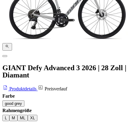
GIANT Defy Advanced 3
2026
|
28 Zoll
|
Diamant
Produktdetails
Preisverlauf
Farbe
good grey
Rahmengröße
L
M
ML
XL