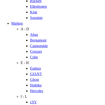
Rücken
Ellenbogen
Knie
Sonstige
Marken
A - D
Abus
Bergamont
Cannondale
Croozer
Cube
E - H
Endura
GIANT
Ghost
Haibike
Hercules
I - L
i:SY