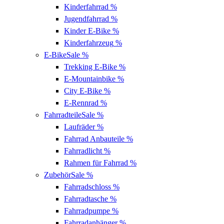
Kinderfahrrad
%
Jugendfahrrad
%
Kinder E-Bike
%
Kinderfahrzeug
%
E-Bike
Sale %
Trekking E-Bike
%
E-Mountainbike
%
City E-Bike
%
E-Rennrad
%
Fahrradteile
Sale %
Laufräder
%
Fahrrad Anbauteile
%
Fahrradlicht
%
Rahmen für Fahrrad
%
Zubehör
Sale %
Fahrradschloss
%
Fahrradtasche
%
Fahrradpumpe
%
Fahrradanhänger
%