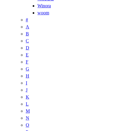
Winora
woom
#
A
B
C
D
E
F
G
H
I
J
K
L
M
N
O