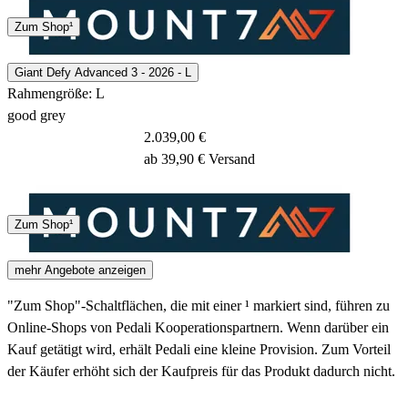
Spedition
Zum Shop¹
2 - 4 Tage
Giant Defy Advanced 3 - 2026 - L
Rahmengröße: L
good grey
2.039,00 €
ab 39,90 € Versand
Spedition
Zum Shop¹
2 - 4 Tage
mehr Angebote anzeigen
"Zum Shop"-Schaltflächen, die mit einer ¹ markiert sind, führen zu
Online-Shops von Pedali Kooperationspartnern. Wenn darüber ein
Kauf getätigt wird, erhält Pedali eine kleine Provision. Zum Vorteil
der Käufer erhöht sich der Kaufpreis für das Produkt dadurch nicht.