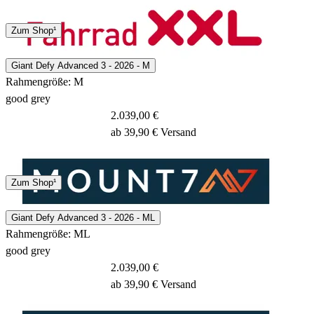
Spedition
Zum Shop¹
3 - 5 Tage
Giant Defy Advanced 3 - 2026 - M
Rahmengröße: M
good grey
2.039,00 €
ab 39,90 € Versand
Spedition
Zum Shop¹
2 - 4 Tage
Giant Defy Advanced 3 - 2026 - ML
Rahmengröße: ML
good grey
2.039,00 €
ab 39,90 € Versand