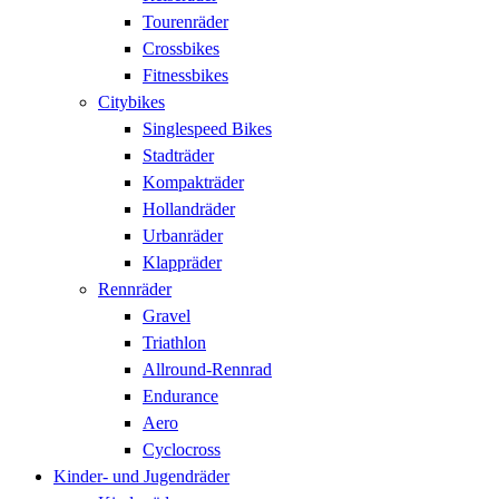
Tourenräder
Crossbikes
Fitnessbikes
Citybikes
Singlespeed Bikes
Stadträder
Kompakträder
Hollandräder
Urbanräder
Klappräder
Rennräder
Gravel
Triathlon
Allround-Rennrad
Endurance
Aero
Cyclocross
Kinder- und Jugendräder