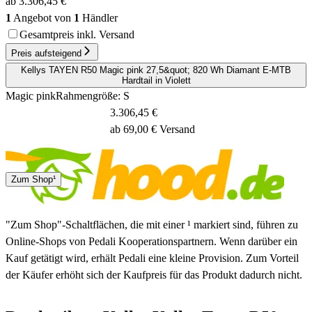
ab 3.306,45 €
1
Angebot von
1
Händler
Gesamtpreis inkl. Versand
Preis aufsteigend
Kellys TAYEN R50 Magic pink 27,5&quot; 820 Wh Diamant E-MTB
Hardtail in Violett
Magic pink
Rahmengröße: S
3.306,45 €
ab 69,00 € Versand
1 - 3 Tage
Zum Shop¹
"Zum Shop"-Schaltflächen, die mit einer ¹ markiert sind, führen zu
Online-Shops von Pedali Kooperationspartnern. Wenn darüber ein
Kauf getätigt wird, erhält Pedali eine kleine Provision. Zum Vorteil
der Käufer erhöht sich der Kaufpreis für das Produkt dadurch nicht.