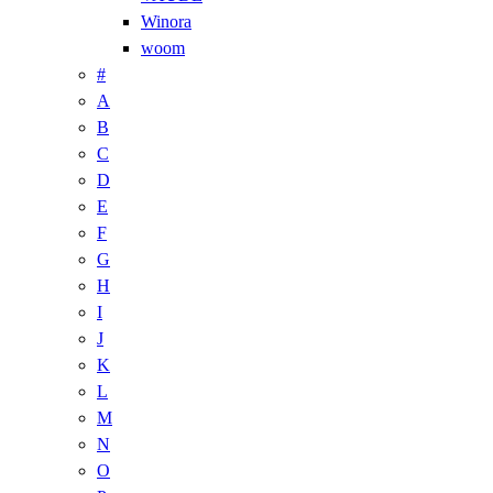
Winora
woom
#
A
B
C
D
E
F
G
H
I
J
K
L
M
N
O