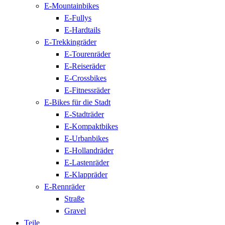
E-Mountainbikes
E-Fullys
E-Hardtails
E-Trekkingräder
E-Tourenräder
E-Reiseräder
E-Crossbikes
E-Fitnessräder
E-Bikes für die Stadt
E-Stadträder
E-Kompaktbikes
E-Urbanbikes
E-Hollandräder
E-Lastenräder
E-Klappräder
E-Rennräder
Straße
Gravel
Teile