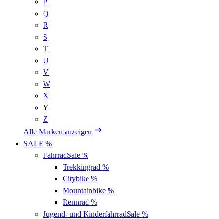
P
Q
R
S
T
U
V
W
X
Y
Z
Alle Marken anzeigen
SALE %
Fahrrad
Sale %
Trekkingrad
%
Citybike
%
Mountainbike
%
Rennrad
%
Jugend- und Kinderfahrrad
Sale %