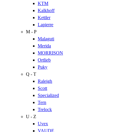
KTM
Kalkhoff
Kettler
Lapierre
M - P
Malaguti
Merida
MORRISON
Ortlieb
Puky
Q - T
Raleigh
Scott
Specialized
Tern
Trelock
U - Z
Uvex
VAUDE