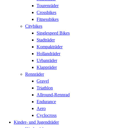
Tourenräder
Crossbikes
Fitnessbikes
Citybikes
Singlespeed Bikes
Stadträder
Kompakträder
Hollandräder
Urbanräder
Klappräder
Rennräder
Gravel
Triathlon
Allround-Rennrad
Endurance
Aero
Cyclocross
Kinder- und Jugendräder