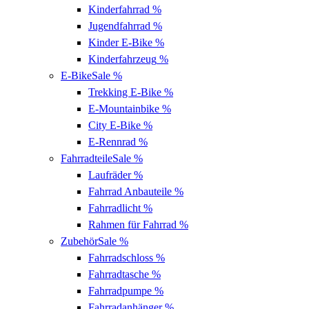
Kinderfahrrad
%
Jugendfahrrad
%
Kinder E-Bike
%
Kinderfahrzeug
%
E-Bike
Sale %
Trekking E-Bike
%
E-Mountainbike
%
City E-Bike
%
E-Rennrad
%
Fahrradteile
Sale %
Laufräder
%
Fahrrad Anbauteile
%
Fahrradlicht
%
Rahmen für Fahrrad
%
Zubehör
Sale %
Fahrradschloss
%
Fahrradtasche
%
Fahrradpumpe
%
Fahrradanhänger
%