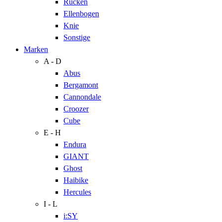
Rücken
Ellenbogen
Knie
Sonstige
Marken
A - D
Abus
Bergamont
Cannondale
Croozer
Cube
E - H
Endura
GIANT
Ghost
Haibike
Hercules
I - L
i:SY