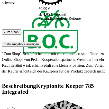
schwarz
39,99 €
ab 4,95 € Versand
Versandkostenfreie Retoure
DHL
Zum Shop¹
3 - 5 Tage
mehr Angebote anzeigen
"Zum Shop"-Schaltflächen, die mit einer ¹ markiert sind, führen zu
Online-Shops von Pedali Kooperationspartnern. Wenn darüber ein
Kauf getätigt wird, erhält Pedali eine kleine Provision. Zum Vorteil
der Käufer erhöht sich der Kaufpreis für das Produkt dadurch nicht.
Beschreibung
Kryptonite Keeper 785
Integrated