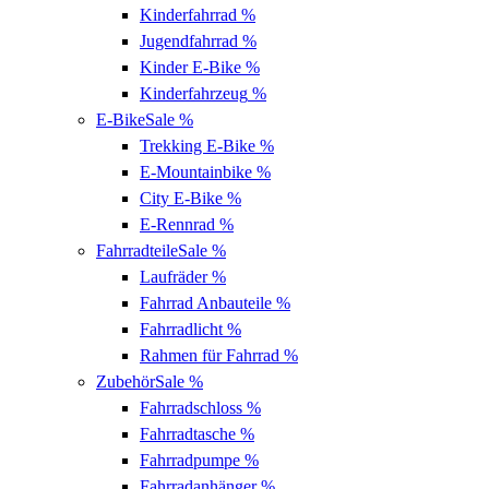
Kinderfahrrad
%
Jugendfahrrad
%
Kinder E-Bike
%
Kinderfahrzeug
%
E-Bike
Sale %
Trekking E-Bike
%
E-Mountainbike
%
City E-Bike
%
E-Rennrad
%
Fahrradteile
Sale %
Laufräder
%
Fahrrad Anbauteile
%
Fahrradlicht
%
Rahmen für Fahrrad
%
Zubehör
Sale %
Fahrradschloss
%
Fahrradtasche
%
Fahrradpumpe
%
Fahrradanhänger
%