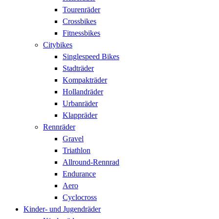
Tourenräder
Crossbikes
Fitnessbikes
Citybikes
Singlespeed Bikes
Stadträder
Kompakträder
Hollandräder
Urbanräder
Klappräder
Rennräder
Gravel
Triathlon
Allround-Rennrad
Endurance
Aero
Cyclocross
Kinder- und Jugendräder