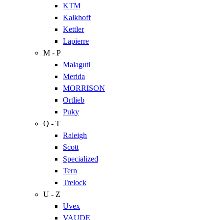
KTM
Kalkhoff
Kettler
Lapierre
M - P
Malaguti
Merida
MORRISON
Ortlieb
Puky
Q - T
Raleigh
Scott
Specialized
Tern
Trelock
U - Z
Uvex
VAUDE