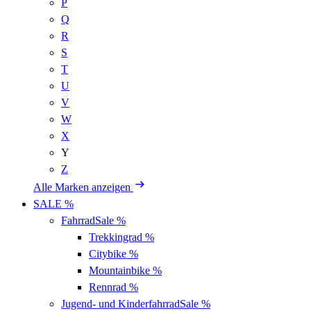
P
Q
R
S
T
U
V
W
X
Y
Z
Alle Marken anzeigen
SALE %
Fahrrad
Sale %
Trekkingrad
%
Citybike
%
Mountainbike
%
Rennrad
%
Jugend- und Kinderfahrrad
Sale %