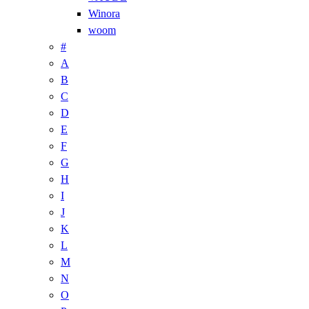
Winora
woom
#
A
B
C
D
E
F
G
H
I
J
K
L
M
N
O