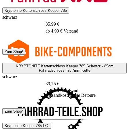
3 - 5 Tage
Kryptonite Kettenschloss Keeper 785
schwarz
35,99 €
ab 4,99 € Versand
DHL
Zum Shop¹
2 - 4 Tage
KRYPTONITE Kettenschloss Keeper 785 Schwarz - 85cm
Fahrradschloss mit 7mm Kette
schwarz
39,75 €
ab 5,90 € Versand
Versandkostenfreie Retoure
DHL
GLS
Zum Shop¹
3 - 5 Tage
Kryptonite Keeper 785 I.C.