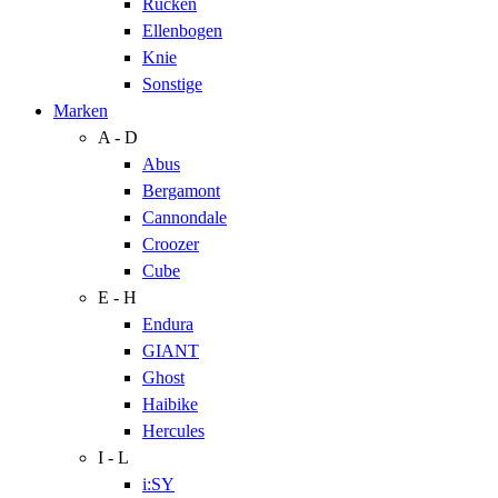
Rücken
Ellenbogen
Knie
Sonstige
Marken
A - D
Abus
Bergamont
Cannondale
Croozer
Cube
E - H
Endura
GIANT
Ghost
Haibike
Hercules
I - L
i:SY