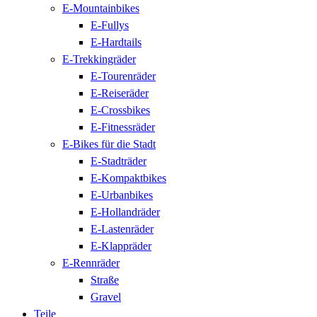
E-Mountainbikes
E-Fullys
E-Hardtails
E-Trekkingräder
E-Tourenräder
E-Reiseräder
E-Crossbikes
E-Fitnessräder
E-Bikes für die Stadt
E-Stadträder
E-Kompaktbikes
E-Urbanbikes
E-Hollandräder
E-Lastenräder
E-Klappräder
E-Rennräder
Straße
Gravel
Teile