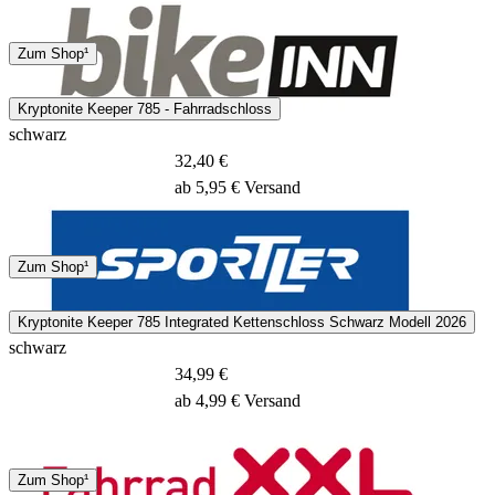
Hermes
Zum Shop¹
2 - 4 Tage
Kryptonite Keeper 785 - Fahrradschloss
schwarz
32,40 €
ab 5,95 € Versand
4 - 10 Tage
Zum Shop¹
Kryptonite Keeper 785 Integrated Kettenschloss Schwarz Modell 2026
schwarz
34,99 €
ab 4,99 € Versand
DHL
Zum Shop¹